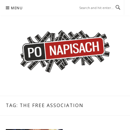
Skip
MENU
to
content
PO NAPISACH – KOMIKS –
KOMIKS – KSIĄŻKA – KINO
KSIĄŻKA – KINO
TAG:
THE FREE ASSOCIATION