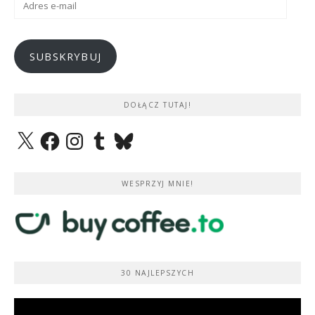
e-
mail
SUBSKRYBUJ
DOŁĄCZ TUTAJ!
X
Facebook
Instagram
Tumblr
Bluesky
WESPRZYJ MNIE!
30 NAJLEPSZYCH
Odtwarzacz