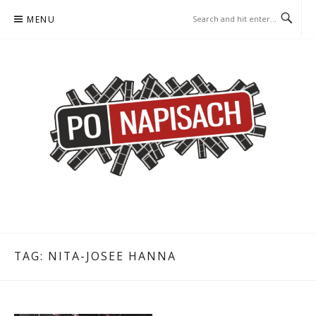
Skip
MENU
to
content
PO NAPISACH – KOMIKS –
KOMIKS – KSIĄŻKA – KINO
KSIĄŻKA – KINO
TAG:
NITA-JOSEE HANNA