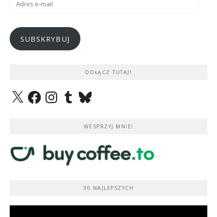
e-
mail
SUBSKRYBUJ
DOŁĄCZ TUTAJ!
X
Facebook
Instagram
Tumblr
Bluesky
WESPRZYJ MNIE!
30 NAJLEPSZYCH
Odtwarzacz