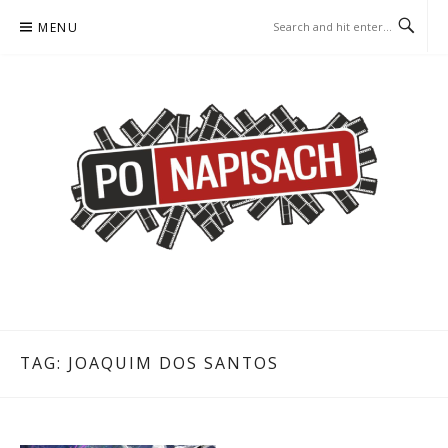
Skip
MENU
to
content
PO NAPISACH – KOMIKS –
KOMIKS – KSIĄŻKA – KINO
KSIĄŻKA – KINO
TAG:
JOAQUIM DOS SANTOS