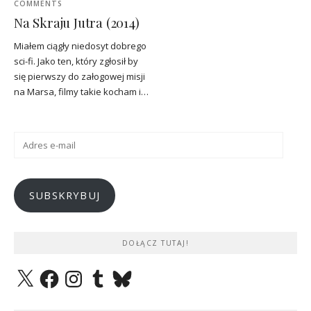
COMMENTS
Na Skraju Jutra (2014)
Miałem ciągły niedosyt dobrego
sci-fi. Jako ten, który zgłosił by
się pierwszy do załogowej misji
na Marsa, filmy takie kocham i…
Adres
e-
mail
SUBSKRYBUJ
DOŁĄCZ TUTAJ!
X
Facebook
Instagram
Tumblr
Bluesky