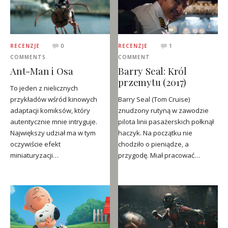
RECENZJE
0
RECENZJE
1
COMMENTS
COMMENT
Ant-Man i Osa
Barry Seal: Król
przemytu (2017)
To jeden z nielicznych
przykładów wśród kinowych
Barry Seal (Tom Cruise)
adaptacji komiksów, który
znudzony rutyną w zawodzie
autentycznie mnie intryguje.
pilota linii pasażerskich połknął
Największy udział ma w tym
haczyk. Na początku nie
oczywiście efekt
chodziło o pieniądze, a
miniaturyzacji…
przygodę. Miał pracować…