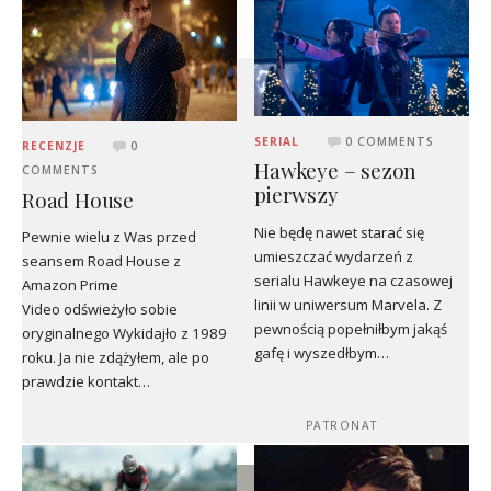
SERIAL
0 COMMENTS
RECENZJE
0
Hawkeye – sezon
COMMENTS
pierwszy
Road House
Nie będę nawet starać się
Pewnie wielu z Was przed
umieszczać wydarzeń z
seansem Road House z
serialu Hawkeye na czasowej
Amazon Prime
linii w uniwersum Marvela. Z
Video odświeżyło sobie
pewnością popełniłbym jakąś
oryginalnego Wykidajło z 1989
gafę i wyszedłbym…
roku. Ja nie zdążyłem, ale po
prawdzie kontakt…
PATRONAT