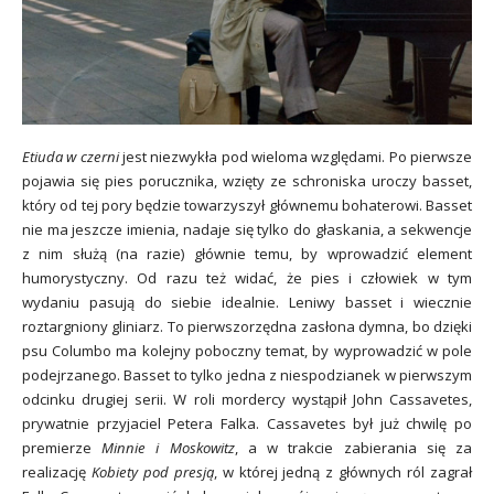
Etiuda w czerni
jest niezwykła pod wieloma względami. Po pierwsze
pojawia się pies porucznika, wzięty ze schroniska uroczy basset,
który od tej pory będzie towarzyszył głównemu bohaterowi. Basset
nie ma jeszcze imienia, nadaje się tylko do głaskania, a sekwencje
z nim służą (na razie) głównie temu, by wprowadzić element
humorystyczny. Od razu też widać, że pies i człowiek w tym
wydaniu pasują do siebie idealnie. Leniwy basset i wiecznie
roztargniony gliniarz. To pierwszorzędna zasłona dymna, bo dzięki
psu Columbo ma kolejny poboczny temat, by wyprowadzić w pole
podejrzanego. Basset to tylko jedna z niespodzianek w pierwszym
odcinku drugiej serii. W roli mordercy wystąpił John Cassavetes,
prywatnie przyjaciel Petera Falka. Cassavetes był już chwilę po
premierze
Minnie i Moskowitz
, a w trakcie zabierania się za
realizację
Kobiety pod presją
, w której jedną z głównych ról zagrał