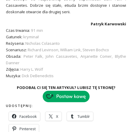
Cassavetes. Dobrze się stało, etiuda brzmi dostojnie i stanowi
doskonałe otwarcie dla drugiej serii.
Patryk Karwowski
Czas trwania:
91 min
Gatunek:
kryminał
Reżyseria:
Nicholas Colasanto
Scenariusz:
Richard Levinson, William Link, Steven Bochco
Obsada:
Peter Falk, John Cassavetes, Anjanette Comer, Blythe
Danner
Zdjęcia:
Harry L. Wolf
Muzyka:
Dick DeBenedictis
PODOBAŁ CI SIĘ TEN ARTYKUŁ? LUBISZ TĘ STRONĘ?
UDOSTĘPNIJ:
Facebook
X
Tumblr
Pinterest