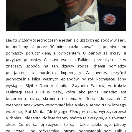
Etiuda w czerni
to jednocześnie jeden z dłuższych epizodów w serii,
bo możemy aż przez 90 minut rozkoszować się pojedynkiem
pomiędzy porucznikiem, a dyrygentem. U panów aż iskrzy, a
przyjaźń pomiędzy Cassavetesem a Falkiem przełożyła się w
znaczący sposób na ten dziwny rodzaj chemii pomiędzy
policjantem, a mordercą. Imponujący Cassavetes przyćmił
jednocześnie kilka ważnych epizodów. W roli kochającej żony
wystąpiła Blythe Danner (matka Gwyneth Paltrow, w trakcie
realizacji serialu już w ciąży), która jako Janice Benedict jest
bezbronna, cicha, skromna i niemalże ślepa (do czasu!). Z
niespodzianek warto wspomnieć lokaja Alexa Benedicta, w którego
wcielił się Pat Morita (Mr Miyagi).
Etiudę w czerni
wyreżyserował
Nicholas Colasanto, doświadczony twórca telewizyjny, ale również
aktor. Co do samej reżyserii to są i takie spekulacje, jakoby
za
Etiudę…
od reżyserskiej strony odpowiadali sam Falk i