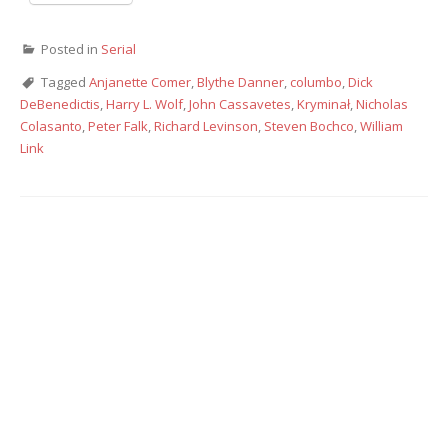
Posted in
Serial
Tagged
Anjanette Comer
,
Blythe Danner
,
columbo
,
Dick
DeBenedictis
,
Harry L. Wolf
,
John Cassavetes
,
Kryminał
,
Nicholas
Colasanto
,
Peter Falk
,
Richard Levinson
,
Steven Bochco
,
William
Link