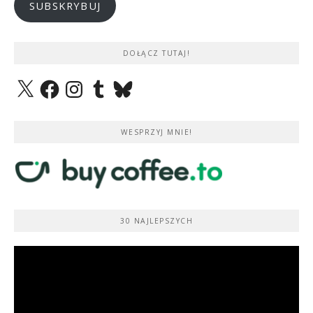
SUBSKRYBUJ
DOŁĄCZ TUTAJ!
X
Facebook
Instagram
Tumblr
Bluesky
WESPRZYJ MNIE!
30 NAJLEPSZYCH
Odtwarzacz
video