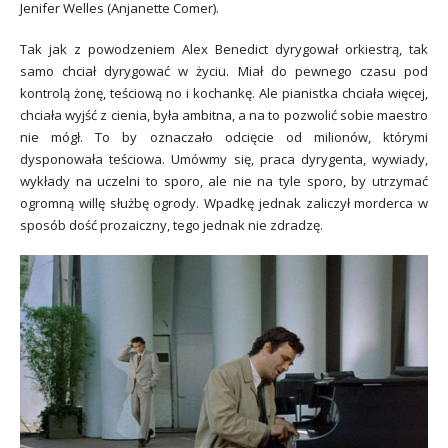
Jenifer Welles (Anjanette Comer).
Tak jak z powodzeniem Alex Benedict dyrygował orkiestrą, tak
samo chciał dyrygować w życiu. Miał do pewnego czasu pod
kontrolą żonę, teściową no i kochankę. Ale pianistka chciała więcej,
chciała wyjść z cienia, była ambitna, a na to pozwolić sobie maestro
nie mógł. To by oznaczało odcięcie od milionów, którymi
dysponowała teściowa. Umówmy się, praca dyrygenta, wywiady,
wykłady na uczelni to sporo, ale nie na tyle sporo, by utrzymać
ogromną willę służbę ogrody. Wpadkę jednak zaliczył morderca w
sposób dość prozaiczny, tego jednak nie zdradzę.