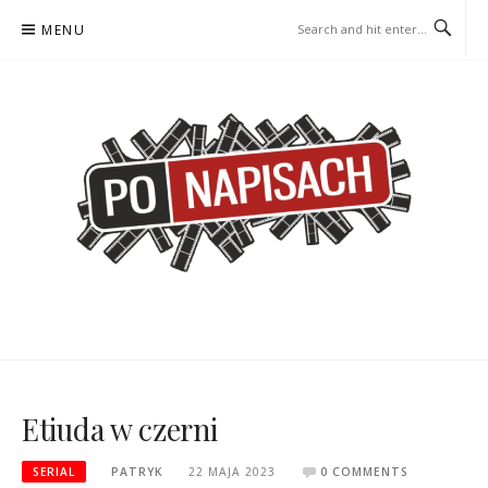
Skip
MENU
to
content
PO NAPISACH – KOMIKS –
KOMIKS – KSIĄŻKA – KINO
KSIĄŻKA – KINO
Etiuda w czerni
SERIAL
PATRYK
22 MAJA 2023
0 COMMENTS