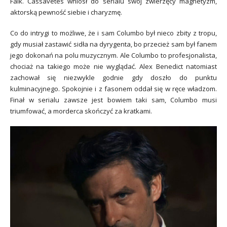
Falk. Cassavetes wniósł do serialu swój zwierzęcy magnetyzm,
aktorską pewność siebie i charyzmę.
Co do intrygi to możliwe, że i sam Columbo był nieco zbity z tropu,
gdy musiał zastawić sidła na dyrygenta, bo przecież sam był fanem
jego dokonań na polu muzycznym. Ale Columbo to profesjonalista,
chociaż na takiego może nie wyglądać. Alex Benedict natomiast
zachował się niezwykle godnie gdy doszło do punktu
kulminacyjnego. Spokojnie i z fasonem oddał się w ręce władzom.
Finał w serialu zawsze jest bowiem taki sam, Columbo musi
triumfować, a morderca skończyć za kratkami.