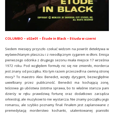
COLUMBO – s02e01 – Étude in Black – Etiuda w czerni
Siedem miesięcy przyszło czekać widzom na powrót detektywa w
wyświechtanym płaszczu i z nieodłącznym cygarem w dłoni. Emisja
pierwszego odcinka z drugiego sezonu miała miejsce 17 września
1972 roku. Pod względem formuły nic się nie zmieniło, morderca
jest znany od początku. Kto tym razem przeszedł na ciemną stronę
mocy? To maestro Alex Benedict, wzięty dyrygent, bezwzględnie
uwielbiany przez publiczność. Benedict ma kochającą zonę,
teściowa go ubóstwia (istotna sprawa, bo to właśnie starsza pani
dzierży w ręku prawdziwą fortunę oraz dodatkowo zarządza
orkiestrą), ale muzykowi to nie wystarcza. Nie znamy początku jego
romansu, ale szybko poznamy finał. Finałem jest zaplanowane z
premedytacją morderstwo kochanki, utalentowanej pianistki