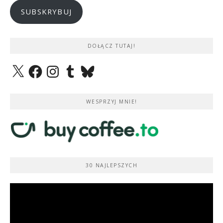
SUBSKRYBUJ
DOŁĄCZ TUTAJ!
X
Facebook
Instagram
Tumblr
Bluesky
WESPRZYJ MNIE!
30 NAJLEPSZYCH
Odtwarzacz
video