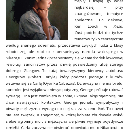
trapiły i trapią go wciąż
najbardziej – przy
zaangażowanej tematyce
społecznej. Co ciekawe,
Ken Loach w
Pieśni
Carli
podchodzi do tychże
tematów tylko teoretycznie
według znanego schematu, przedstawia zwykłych ludzi z klasy
robotniczej, ale robi to z perspektywy narodu walczącego w
Nikaragui. Zanim jednak przeniesiemy się w sam środek lewicowej
rewolucji sandinistów przez chwilę pozwiedzamy ulicę starego
dobrego Glasgow. To tutaj towarzyszymy kierowcy autobusu
George’owi (Robert Carlyle), który podczas jednego z kursów
wstawia się za Carlą (Oyanka Cabezas). Dziewczyna nie ma biletu,
kontroler jest wyjątkowo niesympatyczny, George próbuje ratować
sytuację. Ona jest zamknięta w sobie, ukrywa jakąś tajemnicę, nie
chce nawiązywać kontaktów. George jednak, sympatyczny i
otwarty mężczyzna, wyciąga do niej raz za razem dłoń. To nawet
nie jest związek, a znajomość, w której kobieta zbudowała wokół
siebie ogromny mur, a mężczyzna cierpliwie wyjmuje pojedyncze
cegiełki. Carla zaczyna się otwierać, opowiada mu o Nikaragui i o