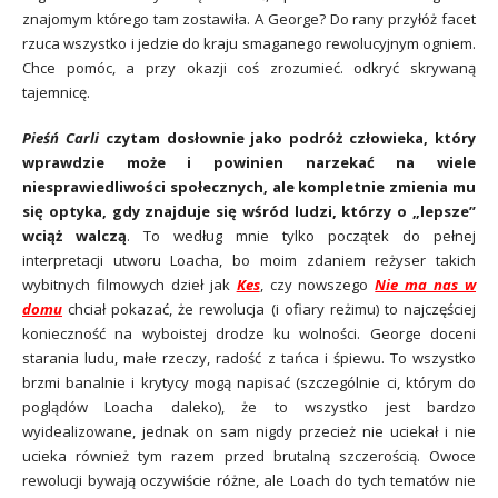
znajomym którego tam zostawiła. A George? Do rany przyłóż facet
rzuca wszystko i jedzie do kraju smaganego rewolucyjnym ogniem.
Chce pomóc, a przy okazji coś zrozumieć. odkryć skrywaną
tajemnicę.
Pieśń Carli
czytam dosłownie jako podróż człowieka, który
wprawdzie może i powinien narzekać na wiele
niesprawiedliwości społecznych, ale kompletnie zmienia mu
się optyka, gdy znajduje się wśród ludzi, którzy o „lepsze”
wciąż walczą
. To według mnie tylko początek do pełnej
interpretacji utworu Loacha, bo moim zdaniem reżyser takich
wybitnych filmowych dzieł jak
Kes
, czy nowszego
Nie ma nas w
domu
chciał pokazać, że rewolucja (i ofiary reżimu) to najczęściej
konieczność na wyboistej drodze ku wolności. George doceni
starania ludu, małe rzeczy, radość z tańca i śpiewu. To wszystko
brzmi banalnie i krytycy mogą napisać (szczególnie ci, którym do
poglądów Loacha daleko), że to wszystko jest bardzo
wyidealizowane, jednak on sam nigdy przecież nie uciekał i nie
ucieka również tym razem przed brutalną szczerością. Owoce
rewolucji bywają oczywiście różne, ale Loach do tych tematów nie