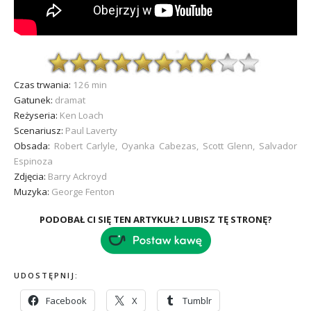
Czas trwania:
126 min
Gatunek:
dramat
Reżyseria:
Ken Loach
Scenariusz:
Paul Laverty
Obsada:
Robert Carlyle, Oyanka Cabezas, Scott Glenn, Salvador
Espinoza
Zdjęcia:
Barry Ackroyd
Muzyka:
George Fenton
PODOBAŁ CI SIĘ TEN ARTYKUŁ? LUBISZ TĘ STRONĘ?
UDOSTĘPNIJ:
Facebook
X
Tumblr