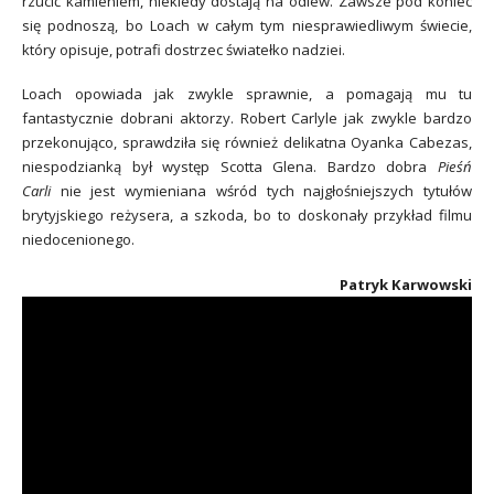
rzucić kamieniem, niekiedy dostają na odlew. Zawsze pod koniec
się podnoszą, bo Loach w całym tym niesprawiedliwym świecie,
który opisuje, potrafi dostrzec światełko nadziei.
Loach opowiada jak zwykle sprawnie, a pomagają mu tu
fantastycznie dobrani aktorzy. Robert Carlyle jak zwykle bardzo
przekonująco, sprawdziła się również delikatna Oyanka Cabezas,
niespodzianką był występ Scotta Glena. Bardzo dobra
Pieśń
Carli
nie jest wymieniana wśród tych najgłośniejszych tytułów
brytyjskiego reżysera, a szkoda, bo to doskonały przykład filmu
niedocenionego.
Patryk Karwowski