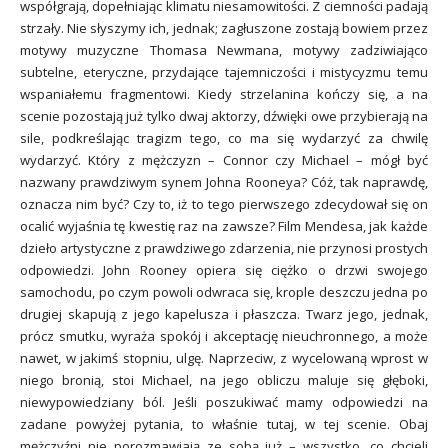
współgrają, dopełniając klimatu niesamowitości. Z ciemności padają
strzały. Nie słyszymy ich, jednak; zagłuszone zostają bowiem przez
motywy muzyczne Thomasa Newmana, motywy zadziwiająco
subtelne, eteryczne, przydające tajemniczości i mistycyzmu temu
wspaniałemu fragmentowi. Kiedy strzelanina kończy się, a na
scenie pozostają już tylko dwaj aktorzy, dźwięki owe przybierają na
sile, podkreślając tragizm tego, co ma się wydarzyć za chwilę
wydarzyć. Który z mężczyzn – Connor czy Michael – mógł być
nazwany prawdziwym synem Johna Rooneya? Cóż, tak naprawdę,
oznacza nim być? Czy to, iż to tego pierwszego zdecydował się on
ocalić wyjaśnia tę kwestię raz na zawsze? Film Mendesa, jak każde
dzieło artystyczne z prawdziwego zdarzenia, nie przynosi prostych
odpowiedzi. John Rooney opiera się ciężko o drzwi swojego
samochodu, po czym powoli odwraca się, krople deszczu jedna po
drugiej skapują z jego kapelusza i płaszcza. Twarz jego, jednak,
prócz smutku, wyraża spokój i akceptację nieuchronnego, a może
nawet, w jakimś stopniu, ulgę. Naprzeciw, z wycelowaną wprost w
niego bronią, stoi Michael, na jego obliczu maluje się głęboki,
niewypowiedziany ból. Jeśli poszukiwać mamy odpowiedzi na
zadane powyżej pytania, to właśnie tutaj, w tej scenie. Obaj
mężczyźni nie porozmawiają ze sobą już – wszystko, co chcieli