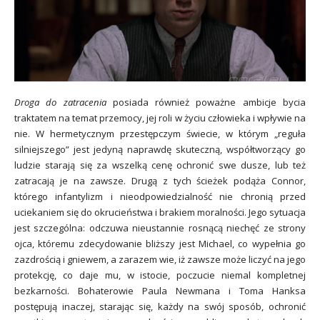
Droga do zatracenia
posiada również poważne ambicje bycia
traktatem na temat przemocy, jej roli w życiu człowieka i wpływie na
nie. W hermetycznym przestępczym świecie, w którym „reguła
silniejszego” jest jedyną naprawdę skuteczną, współtworzący go
ludzie starają się za wszelką cenę ochronić swe dusze, lub też
zatracają je na zawsze. Drugą z tych ścieżek podąża Connor,
którego infantylizm i nieodpowiedzialność nie chronią przed
uciekaniem się do okrucieństwa i brakiem moralności. Jego sytuacja
jest szczególna: odczuwa nieustannie rosnącą niechęć ze strony
ojca, któremu zdecydowanie bliższy jest Michael, co wypełnia go
zazdrością i gniewem, a zarazem wie, iż zawsze może liczyć na jego
protekcję, co daje mu, w istocie, poczucie niemal kompletnej
bezkarności. Bohaterowie Paula Newmana i Toma Hanksa
postępują inaczej, starając się, każdy na swój sposób, ochronić