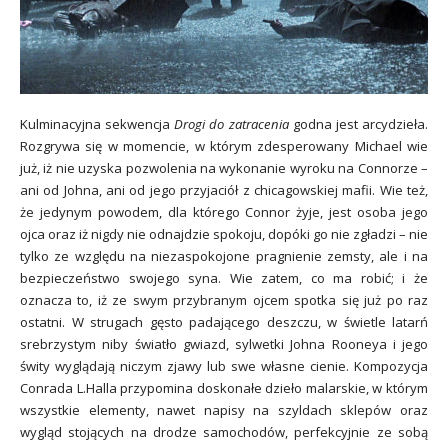
Kulminacyjna sekwencja
Drogi do zatracenia
godna jest arcydzieła.
Rozgrywa się w momencie, w którym zdesperowany Michael wie
już, iż nie uzyska pozwolenia na wykonanie wyroku na Connorze –
ani od Johna, ani od jego przyjaciół z chicagowskiej mafii. Wie też,
że jedynym powodem, dla którego Connor żyje, jest osoba jego
ojca oraz iż nigdy nie odnajdzie spokoju, dopóki go nie zgładzi – nie
tylko ze względu na niezaspokojone pragnienie zemsty, ale i na
bezpieczeństwo swojego syna. Wie zatem, co ma robić; i że
oznacza to, iż ze swym przybranym ojcem spotka się już po raz
ostatni. W strugach gęsto padającego deszczu, w świetle latarń
srebrzystym niby światło gwiazd, sylwetki Johna Rooneya i jego
świty wyglądają niczym zjawy lub swe własne cienie. Kompozycja
Conrada L.Halla przypomina doskonałe dzieło malarskie, w którym
wszystkie elementy, nawet napisy na szyldach sklepów oraz
wygląd stojących na drodze samochodów, perfekcyjnie ze sobą