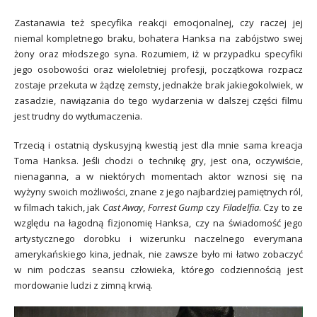
Zastanawia też specyfika reakcji emocjonalnej, czy raczej jej
niemal kompletnego braku, bohatera Hanksa na zabójstwo swej
żony oraz młodszego syna. Rozumiem, iż w przypadku specyfiki
jego osobowości oraz wieloletniej profesji, początkowa rozpacz
zostaje przekuta w żądzę zemsty, jednakże brak jakiegokolwiek, w
zasadzie, nawiązania do tego wydarzenia w dalszej części filmu
jest trudny do wytłumaczenia.
Trzecią i ostatnią dyskusyjną kwestią jest dla mnie sama kreacja
Toma Hanksa. Jeśli chodzi o technikę gry, jest ona, oczywiście,
nienaganna, a w niektórych momentach aktor wznosi się na
wyżyny swoich możliwości, znane z jego najbardziej pamiętnych ról,
w filmach takich, jak
Cast Away
,
Forrest Gump
czy
Filadelfia
. Czy to ze
względu na łagodną fizjonomię Hanksa, czy na świadomość jego
artystycznego dorobku i wizerunku naczelnego everymana
amerykańskiego kina, jednak, nie zawsze było mi łatwo zobaczyć
w nim podczas seansu człowieka, którego codziennością jest
mordowanie ludzi z zimną krwią.