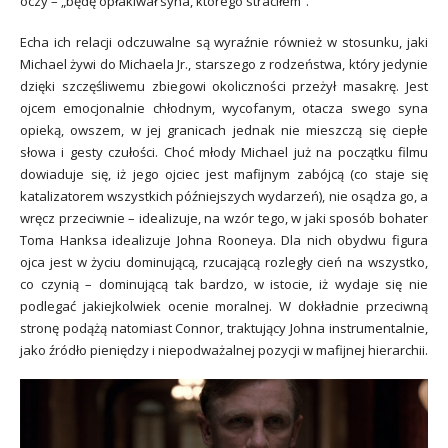
oczy – „będę opłakiwał syna, którego straciłem”.
Echa ich relacji odczuwalne są wyraźnie również w stosunku, jaki
Michael żywi do Michaela Jr., starszego z rodzeństwa, który jedynie
dzięki szczęśliwemu zbiegowi okoliczności przeżył masakrę. Jest
ojcem emocjonalnie chłodnym, wycofanym, otacza swego syna
opieką, owszem, w jej granicach jednak nie mieszczą się ciepłe
słowa i gesty czułości. Choć młody Michael już na początku filmu
dowiaduje się, iż jego ojciec jest mafijnym zabójcą (co staje się
katalizatorem wszystkich późniejszych wydarzeń), nie osądza go, a
wręcz przeciwnie – idealizuje, na wzór tego, w jaki sposób bohater
Toma Hanksa idealizuje Johna Rooneya. Dla nich obydwu figura
ojca jest w życiu dominującą, rzucającą rozległy cień na wszystko,
co czynią – dominującą tak bardzo, w istocie, iż wydaje się nie
podlegać jakiejkolwiek ocenie moralnej. W dokładnie przeciwną
stronę podążą natomiast Connor, traktujący Johna instrumentalnie,
jako źródło pieniędzy i niepodważalnej pozycji w mafijnej hierarchii.