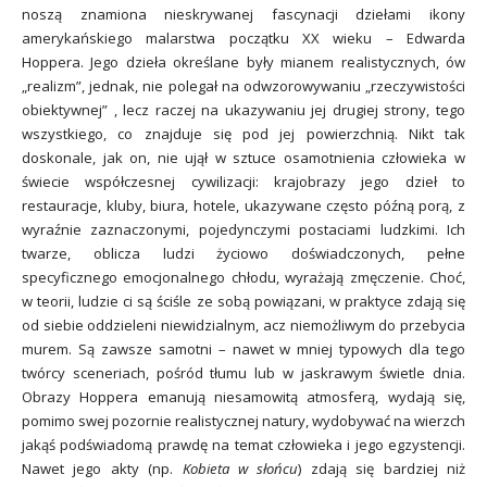
noszą znamiona nieskrywanej fascynacji dziełami ikony
amerykańskiego malarstwa początku XX wieku – Edwarda
Hoppera. Jego dzieła określane były mianem realistycznych, ów
„realizm”, jednak, nie polegał na odwzorowywaniu „rzeczywistości
obiektywnej” , lecz raczej na ukazywaniu jej drugiej strony, tego
wszystkiego, co znajduje się pod jej powierzchnią. Nikt tak
doskonale, jak on, nie ujął w sztuce osamotnienia człowieka w
świecie współczesnej cywilizacji: krajobrazy jego dzieł to
restauracje, kluby, biura, hotele, ukazywane często późną porą, z
wyraźnie zaznaczonymi, pojedynczymi postaciami ludzkimi. Ich
twarze, oblicza ludzi życiowo doświadczonych, pełne
specyficznego emocjonalnego chłodu, wyrażają zmęczenie. Choć,
w teorii, ludzie ci są ściśle ze sobą powiązani, w praktyce zdają się
od siebie oddzieleni niewidzialnym, acz niemożliwym do przebycia
murem. Są zawsze samotni – nawet w mniej typowych dla tego
twórcy sceneriach, pośród tłumu lub w jaskrawym świetle dnia.
Obrazy Hoppera emanują niesamowitą atmosferą, wydają się,
pomimo swej pozornie realistycznej natury, wydobywać na wierzch
jakąś podświadomą prawdę na temat człowieka i jego egzystencji.
Nawet jego akty (np.
Kobieta w słońcu
) zdają się bardziej niż