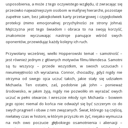
usposobienia, a może z tego oczywistego względu, iż zwracając się
przeciwko najważniejszym osobom w mafijnej hierarchii, pozostaje
zupełnie sam, bez jakiejkolwiek karty przetargowej i czyjejkolwiek
protekcji (mimo emocjonalnej przychylności ze strony Johna).
Mężczyzna jest tego świadom i obraca to na swoją korzyść,
znakomicie wyczuwając nastroje panujące wśród swych
oponentów, przewidując każdy kolejny ich ruch.
Przywołany wcześniej, wielki Hopperowski temat – samotność –
jest również jednym z głównych motywów filmu Mendesa. Samotni
są tu wszyscy – przede wszystkim, w swoich uczuciach i
nieumiejętności ich wyrażania. Connor, chociażby, gdyż nigdy nie
otrzyma od swego ojca uczuć takich, jakie stały się udziałem
Michaela. Ten ostatni, zaś, podobnie jak John – ponieważ
środowisko, w jakim żyją, nigdy nie pozwoliło im wyrażać owych
uczuć w pełni otwarcie. I wreszcie młody syn Michaela – bowiem
jego ojciec niemal do końca nie odważył się być szczerym co do
swych pragnień i obaw z nim związanych. Świat, którego są częścią,
niełatwy czas w historii, w którym przyszło im żyć, niejako wymusza
na nich owo poczucie głębokiego osamotnienia i alienacji –