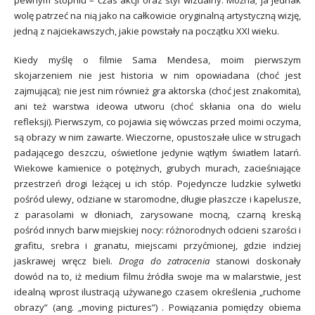
pewnym stopniu – czas akcji oraz styl wizualny. Można; ja jednak
wolę patrzeć na nią jako na całkowicie oryginalną artystyczną wizję,
jedną z najciekawszych, jakie powstały na początku XXI wieku.
Kiedy myślę o filmie Sama Mendesa, moim pierwszym
skojarzeniem nie jest historia w nim opowiadana (choć jest
zajmująca); nie jest nim również gra aktorska (choć jest znakomita),
ani też warstwa ideowa utworu (choć skłania ona do wielu
refleksji). Pierwszym, co pojawia się wówczas przed moimi oczyma,
są obrazy w nim zawarte. Wieczorne, opustoszałe ulice w strugach
padającego deszczu, oświetlone jedynie wątłym światłem latarń.
Wiekowe kamienice o potężnych, grubych murach, zacieśniające
przestrzeń drogi leżącej u ich stóp. Pojedyncze ludzkie sylwetki
pośród ulewy, odziane w staromodne, długie płaszcze i kapelusze,
z parasolami w dłoniach, zarysowane mocną, czarną kreską
pośród innych barw miejskiej nocy: różnorodnych odcieni szarości i
grafitu, srebra i granatu, miejscami przyćmionej, gdzie indziej
jaskrawej wręcz bieli.
Droga do zatracenia
stanowi doskonały
dowód na to, iż medium filmu źródła swoje ma w malarstwie, jest
idealną wprost ilustracją używanego czasem określenia „ruchome
obrazy” (ang. „moving pictures”) . Powiązania pomiędzy obiema