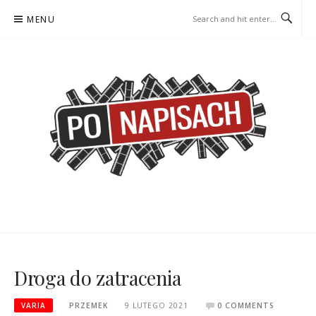
Skip
MENU
to
content
PO NAPISACH – KOMIKS –
KOMIKS – KSIĄŻKA – KINO
KSIĄŻKA – KINO
Droga do zatracenia
VARIA
PRZEMEK
9 LUTEGO 2021
0 COMMENTS