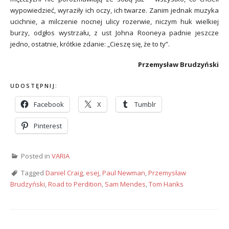
wypowiedzieć, wyraziły ich oczy, ich twarze. Zanim jednak muzyka
ucichnie, a milczenie nocnej ulicy rozerwie, niczym huk wielkiej
burzy, odgłos wystrzału, z ust Johna Rooneya padnie jeszcze
jedno, ostatnie, krótkie zdanie: „Cieszę się, że to ty”.
Przemysław Brudzyński
UDOSTĘPNIJ:
Facebook
X
Tumblr
Pinterest
Posted in
VARIA
Tagged
Daniel Craig
,
esej
,
Paul Newman
,
Przemysław
Brudzyński
,
Road to Perdition
,
Sam Mendes
,
Tom Hanks