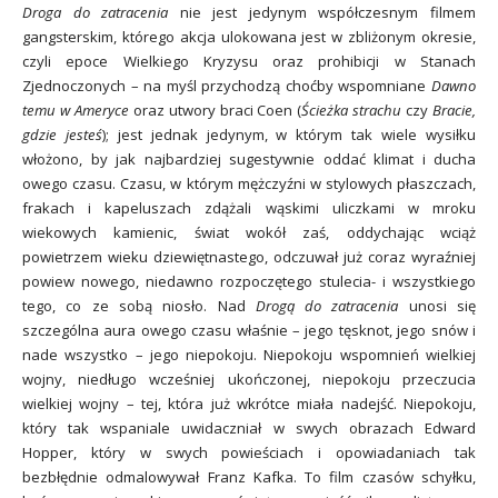
Droga do zatracenia
nie jest jedynym współczesnym filmem
gangsterskim, którego akcja ulokowana jest w zbliżonym okresie,
czyli epoce Wielkiego Kryzysu oraz prohibicji w Stanach
Zjednoczonych – na myśl przychodzą choćby wspomniane
Dawno
temu w Ameryce
oraz utwory braci Coen (
Ścieżka strachu
czy
Bracie,
gdzie jesteś
); jest jednak jedynym, w którym tak wiele wysiłku
włożono, by jak najbardziej sugestywnie oddać klimat i ducha
owego czasu. Czasu, w którym mężczyźni w stylowych płaszczach,
frakach i kapeluszach zdążali wąskimi uliczkami w mroku
wiekowych kamienic, świat wokół zaś, oddychając wciąż
powietrzem wieku dziewiętnastego, odczuwał już coraz wyraźniej
powiew nowego, niedawno rozpoczętego stulecia- i wszystkiego
tego, co ze sobą niosło. Nad
Drogą do zatracenia
unosi się
szczególna aura owego czasu właśnie – jego tęsknot, jego snów i
nade wszystko – jego niepokoju. Niepokoju wspomnień wielkiej
wojny, niedługo wcześniej ukończonej, niepokoju przeczucia
wielkiej wojny – tej, która już wkrótce miała nadejść. Niepokoju,
który tak wspaniale uwidaczniał w swych obrazach Edward
Hopper, który w swych powieściach i opowiadaniach tak
bezbłędnie odmalowywał Franz Kafka. To film czasów schyłku,