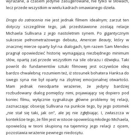
wyrażane, a czasem jedynie zasugerowane, nie tylko w słowach,
lecz przede wszystkim w wielu kadrach omawianego dzieła.
Droga do zatracenia
nie jest jednak filmem idealnym; zarzut ten
dotyczy szczególnie tego, jak przedstawione zostają relacje
Michaela Sullivana z jego nastoletnim synem. Po gigantycznym
sukcesie pełnometrażowego debiutu,
American Beauty
, który w
znacznej mierze oparty był na dialogach, tym razem Sam Mendes
pragnął opowiedzieć historię wymagającą niezbędnego minimum
słów, opartą zaś przede wszystkim na sile obrazu i dźwięku. Taki
powrót do fundamentów sztuki filmowej jest oczywiście ideą
bardzo chwalebną; rozumiem też, iż stosunek bohatera Hanksa do
swego syna nie był oparty na zbytniej emocjonalnej otwartości.
Mam jednak nieodparte wrażenie, że jedyny bardziej
rozbudowany dialog pomiędzy nimi, pojawiający się dopiero pod
koniec filmu, wyłącznie sygnalizuje główne problemy tej relacji,
zaznaczając obsesję Sullivana na punkcie tego, by jego potomek
„nie stał się taki, jak on”, ale jej nie zgłębiając. I, zwłaszcza w
kontekście tego, że film jest w istocie opowieścią młodego Michaela,
opowieścią w teorii skupioną na tajemnicy jego relacji z ojcem,
pozostawia wrażenie pewnego niedosytu.