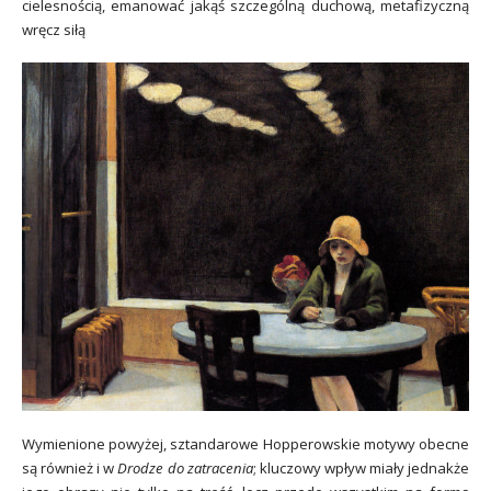
cielesnością, emanować jakąś szczególną duchową, metafizyczną
wręcz siłą
Wymienione powyżej, sztandarowe Hopperowskie motywy obecne
są również i w
Drodze do zatracenia
; kluczowy wpływ miały jednakże