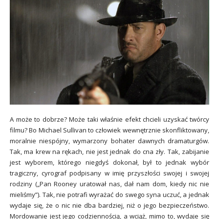
A może to dobrze? Może taki właśnie efekt chcieli uzyskać twórcy
filmu? Bo Michael Sullivan to człowiek wewnętrznie skonfliktowany,
moralnie niespójny, wymarzony bohater dawnych dramaturgów.
Tak, ma krew na rękach, nie jest jednak do cna zły. Tak, zabijanie
jest wyborem, którego niegdyś dokonał, był to jednak wybór
tragiczny, cyrograf podpisany w imię przyszłości swojej i swojej
rodziny („Pan Rooney uratował nas, dał nam dom, kiedy nic nie
mieliśmy”). Tak, nie potrafi wyrażać do swego syna uczuć, a jednak
wydaje się, że o nic nie dba bardziej, niż o jego bezpieczeństwo.
Mordowanie jest jego codziennością, a wciąż, mimo to, wydaje się