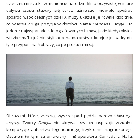
dziedzinami sztuki, w momencie narodzin filmu oczywiste, w miarę
upływu czasu stawały się coraz luźniejsze; niewiele spośród
spośród współczesnych dzieł X muzy ukazuje je równie dobitnie,
co właśnie druga pozycja w dorobku Sama Mendesa.
Droga…
to
jeden z najwspanialej sfotografowanych filmów, jakie kiedykolwiek
widziałem. To już nie stylizacja na malarstwo; kolejne jej kadry nie
tyle przypominają obrazy, co po prostu nimi są.
Obrazami, które, zresztą, wyszły spod pędzla bardzo sławnego
artysty. Twórcy
Drogi…
nie ukrywali swoich inspiracji: wizualne
kompozycje autorstwa legendarnego, trzykrotnie nagradzanego
Oscarem (w tym za omawiany film) operatora Conrada L. Halla,