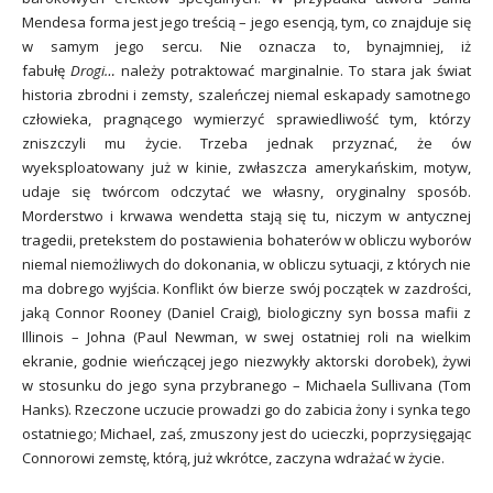
Mendesa forma jest jego treścią – jego esencją, tym, co znajduje się
w samym jego sercu. Nie oznacza to, bynajmniej, iż
fabułę
Drogi…
należy potraktować marginalnie. To stara jak świat
historia zbrodni i zemsty, szaleńczej niemal eskapady samotnego
człowieka, pragnącego wymierzyć sprawiedliwość tym, którzy
zniszczyli mu życie. Trzeba jednak przyznać, że ów
wyeksploatowany już w kinie, zwłaszcza amerykańskim, motyw,
udaje się twórcom odczytać we własny, oryginalny sposób.
Morderstwo i krwawa wendetta stają się tu, niczym w antycznej
tragedii, pretekstem do postawienia bohaterów w obliczu wyborów
niemal niemożliwych do dokonania, w obliczu sytuacji, z których nie
ma dobrego wyjścia. Konflikt ów bierze swój początek w zazdrości,
jaką Connor Rooney (Daniel Craig), biologiczny syn bossa mafii z
Illinois – Johna (Paul Newman, w swej ostatniej roli na wielkim
ekranie, godnie wieńczącej jego niezwykły aktorski dorobek), żywi
w stosunku do jego syna przybranego – Michaela Sullivana (Tom
Hanks). Rzeczone uczucie prowadzi go do zabicia żony i synka tego
ostatniego; Michael, zaś, zmuszony jest do ucieczki, poprzysięgając
Connorowi zemstę, którą, już wkrótce, zaczyna wdrażać w życie.