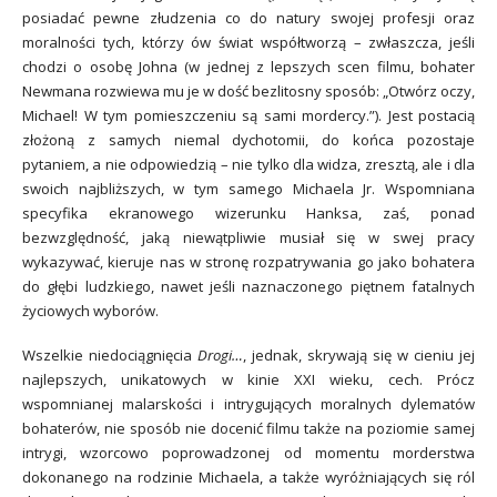
posiadać pewne złudzenia co do natury swojej profesji oraz
moralności tych, którzy ów świat współtworzą – zwłaszcza, jeśli
chodzi o osobę Johna (w jednej z lepszych scen filmu, bohater
Newmana rozwiewa mu je w dość bezlitosny sposób: „Otwórz oczy,
Michael! W tym pomieszczeniu są sami mordercy.”). Jest postacią
złożoną z samych niemal dychotomii, do końca pozostaje
pytaniem, a nie odpowiedzią – nie tylko dla widza, zresztą, ale i dla
swoich najbliższych, w tym samego Michaela Jr. Wspomniana
specyfika ekranowego wizerunku Hanksa, zaś, ponad
bezwzględność, jaką niewątpliwie musiał się w swej pracy
wykazywać, kieruje nas w stronę rozpatrywania go jako bohatera
do głębi ludzkiego, nawet jeśli naznaczonego piętnem fatalnych
życiowych wyborów.
Wszelkie niedociągnięcia
Drogi…
, jednak, skrywają się w cieniu jej
najlepszych, unikatowych w kinie XXI wieku, cech. Prócz
wspomnianej malarskości i intrygujących moralnych dylematów
bohaterów, nie sposób nie docenić filmu także na poziomie samej
intrygi, wzorcowo poprowadzonej od momentu morderstwa
dokonanego na rodzinie Michaela, a także wyróżniających się ról