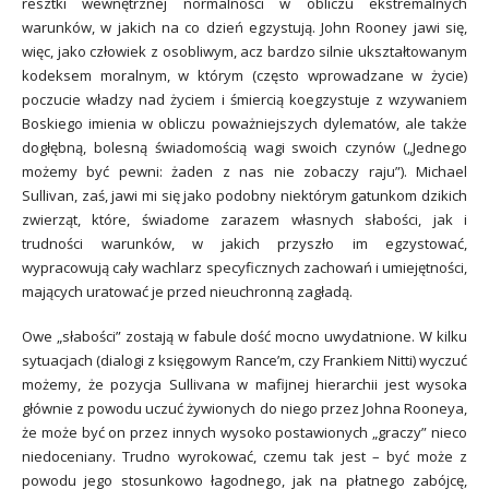
resztki wewnętrznej normalności w obliczu ekstremalnych
warunków, w jakich na co dzień egzystują. John Rooney jawi się,
więc, jako człowiek z osobliwym, acz bardzo silnie ukształtowanym
kodeksem moralnym, w którym (często wprowadzane w życie)
poczucie władzy nad życiem i śmiercią koegzystuje z wzywaniem
Boskiego imienia w obliczu poważniejszych dylematów, ale także
dogłębną, bolesną świadomością wagi swoich czynów („Jednego
możemy być pewni: żaden z nas nie zobaczy raju”). Michael
Sullivan, zaś, jawi mi się jako podobny niektórym gatunkom dzikich
zwierząt, które, świadome zarazem własnych słabości, jak i
trudności warunków, w jakich przyszło im egzystować,
wypracowują cały wachlarz specyficznych zachowań i umiejętności,
mających uratować je przed nieuchronną zagładą.
Owe „słabości” zostają w fabule dość mocno uwydatnione. W kilku
sytuacjach (dialogi z księgowym Rance’m, czy Frankiem Nitti) wyczuć
możemy, że pozycja Sullivana w mafijnej hierarchii jest wysoka
głównie z powodu uczuć żywionych do niego przez Johna Rooneya,
że może być on przez innych wysoko postawionych „graczy” nieco
niedoceniany. Trudno wyrokować, czemu tak jest – być może z
powodu jego stosunkowo łagodnego, jak na płatnego zabójcę,