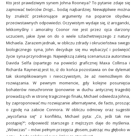
Kto jest prawdziwym synem Johna Rooneya? To pytanie zdaje się
zajmować twórców
Drogi…
bodaj najbardziej. Niewątpliwie można
by znaleźć przekonujące argumenty na poparcie obydwu
przeciwstawnych odpowiedzi. Oczywistym wydaje się, iż arogancki,
lekkomyślny i amoralny Coonor nie jest przez ojca darzony
uczuciem, jakie żywi on do o wiele szlachetniejszego z natury
Michaela. Zarazem jednak, w obliczu zdrady i okrucieństwa swego
biologicznego syna, John decyduje się mu wybaczyć i poświęcić
życie syna przyrodniego. Największą zaletą scenariusza autorstwa
Davida Selfa (opartego na powieści graficznej Maxa Collinsa i
Richarda Raynera) jest to, iż do końca pozostawia on ów dylemat
tak skomplikowanym i nieoczywistym, że aż niemożliwym do
rozwiązania. W pewnym momencie, gdy kolejne posunięcia
bohaterów nieuchronnie (ponownie w duchu antycznej tragedii)
prowadzą ich w stronę tragicznego finału, Michael odwiedza Johna,
by zaproponować mu rozwiązanie alternatywne, de facto, prosząc
o zgodę na zabicie Connora. W obliczu odmowy oraz sugestii
„wycofania się” z konfliktu, Michael pyta: „Co, jeśli tak nie
postąpię?”; odpowiedź starszego z mężczyzn daje do myślenia.
„Wówczas” – mówi pełnym przejęcia głosem, patrząc mu głęboko w