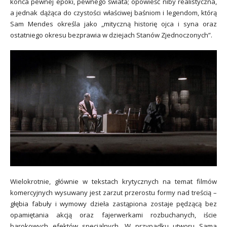
końca pewnej epoki, pewnego świata; opowieść niby realistyczna,
a jednak dążąca do czystości właściwej baśniom i legendom, którą
Sam Mendes określa jako „mityczną historię ojca i syna oraz
ostatniego okresu bezprawia w dziejach Stanów Zjednoczonych”.
Wielokrotnie, głównie w tekstach krytycznych na temat filmów
komercyjnych wysuwany jest zarzut przerostu formy nad treścią –
głębia fabuły i wymowy dzieła zastąpiona zostaje pędzącą bez
opamiętania akcją oraz fajerwerkami rozbuchanych, iście
barokowych efektów specjalnych. W przypadku utworu Sama