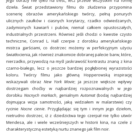
jego obrazy nie tylko na treść, lecz przede wszystkim na formę
dzieła. Świat przedstawiony filmu do złudzenia przypomina
scenerię obrazów amerykańskiego twórcy, pełną ponurych
ulicznych zaułków i ciasnych korytarzy, rzadko odwiedzanych,
zadymionych kawiarń i pubów, niemal całkiem opustoszałych,
industrialnych przestrzeni. Również jeśli chodzi o kwestie czysto
techniczne, Conrad L. Hall czerpie z dorobku amerykańskiego
mistrza garściami, co dostrzec możemy w perfekcyjnym użyciu
światłocienia, jak również znakomicie dobranej palecie barw, które,
nierzadko, przywodzą na myśl jaskrawość kontrastu znaną z kina
czarno-białego, lecz o jeszcze bardziej pogłębionej wyrazistości
koloru. Twórcy filmu jako główną Hopperowską inspirację
wskazywali obraz
New York Movie
; ja jeszcze większe wpływy
dostrzegam choćby w najbardziej rozpoznawalnych w jego
dorobku
Nocnych markach
, genialnym
Automat
(bodaj najbardziej
dojmująca wizja samotności, jaką widziałem w malarstwie) czy
rycinie
Nocne cienie
. Przyglądając się tym i innym jego dziełom,
nietrudno dostrzec, iż z dziedzictwa tego czerpał nie tylko utwór
Mendesa, ale i wiele wcześniejszych w historii kina, na czele z
charakterystyczną estetyką nurtu znanego jak film noir.