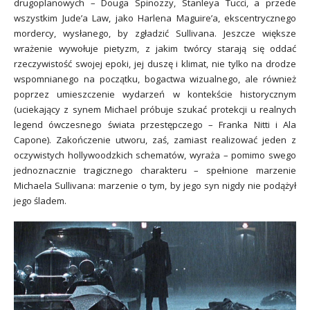
drugoplanowych – Douga Spinozzy, Stanleya Tucci, a przede
wszystkim Jude’a Law, jako Harlena Maguire’a, ekscentrycznego
mordercy, wysłanego, by zgładzić Sullivana. Jeszcze większe
wrażenie wywołuje pietyzm, z jakim twórcy starają się oddać
rzeczywistość swojej epoki, jej duszę i klimat, nie tylko na drodze
wspomnianego na początku, bogactwa wizualnego, ale również
poprzez umieszczenie wydarzeń w kontekście historycznym
(uciekający z synem Michael próbuje szukać protekcji u realnych
legend ówczesnego świata przestępczego – Franka Nitti i Ala
Capone). Zakończenie utworu, zaś, zamiast realizować jeden z
oczywistych hollywoodzkich schematów, wyraża – pomimo swego
jednoznacznie tragicznego charakteru – spełnione marzenie
Michaela Sullivana: marzenie o tym, by jego syn nigdy nie podążył
jego śladem.