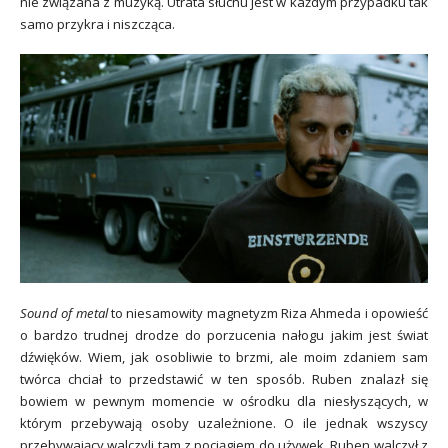
nie związana z muzyką. Utrata słuchu jest w każdym przypadku tak
samo przykra i niszcząca.
Sound of metal
to niesamowity magnetyzm Riza Ahmeda i opowieść
o bardzo trudnej drodze do porzucenia nałogu jakim jest świat
dźwięków. Wiem, jak osobliwie to brzmi, ale moim zdaniem sam
twórca chciał to przedstawić w ten sposób. Ruben znalazł się
bowiem w pewnym momencie w ośrodku dla niesłyszących, w
którym przebywają osoby uzależnione. O ile jednak wszyscy
przebywający walczyli tam z pociągiem do używek, Ruben walczył z