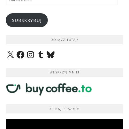
e-
mail
SUBSKRYBUJ
DOŁĄCZ TUTAJ!
X
Facebook
Instagram
Tumblr
Bluesky
WESPRZYJ MNIE!
30 NAJLEPSZYCH
Odtwarzacz
video