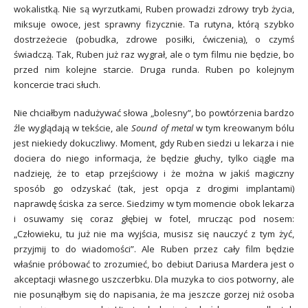
wokalistką. Nie są wyrzutkami, Ruben prowadzi zdrowy tryb życia,
miksuje owoce, jest sprawny fizycznie. Ta rutyna, którą szybko
dostrzeżecie (pobudka, zdrowe posiłki, ćwiczenia), o czymś
świadczą. Tak, Ruben już raz wygrał, ale o tym filmu nie będzie, bo
przed nim kolejne starcie. Druga runda. Ruben po kolejnym
koncercie traci słuch.
Nie chciałbym nadużywać słowa „bolesny”, bo powtórzenia bardzo
źle wyglądają w tekście, ale
Sound of metal
w tym kreowanym bólu
jest niekiedy dokuczliwy. Moment, gdy Ruben siedzi u lekarza i nie
dociera do niego informacja, że będzie głuchy, tylko ciągle ma
nadzieję, że to etap przejściowy i że można w jakiś magiczny
sposób go odzyskać (tak, jest opcja z drogimi implantami)
naprawdę ściska za serce. Siedzimy w tym momencie obok lekarza
i osuwamy się coraz głębiej w fotel, mrucząc pod nosem:
„Człowieku, tu już nie ma wyjścia, musisz się nauczyć z tym żyć,
przyjmij to do wiadomości”. Ale Ruben przez cały film będzie
właśnie próbować to zrozumieć, bo debiut Dariusa Mardera jest o
akceptacji własnego uszczerbku. Dla muzyka to cios potworny, ale
nie posunąłbym się do napisania, że ma jeszcze gorzej niż osoba