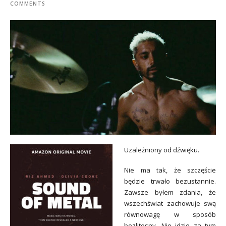
COMMENTS
Uzależniony od dźwięku.
Nie ma tak, że szczęście
będzie trwało bezustannie.
Zawsze byłem zdania, że
wszechświat zachowuje swą
równowagę w sposób
bezlitosny. Nie idzie za tym