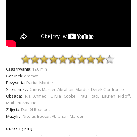
Czas trwania:
120 min
Gatunek:
dramat
Reżyseria:
Darius Marder
Scenariusz:
Darius Marder, Abraham Marder, Derek Cianfrance
Obsada:
Riz Ahmed, Olivia Cooke, Paul Raci, Lauren Ridloff,
Mathieu Amalric
Zdjęcia:
Daniël Bouquet
Muzyka:
Nicolas Becker, Abraham Marder
UDOSTĘPNIJ: