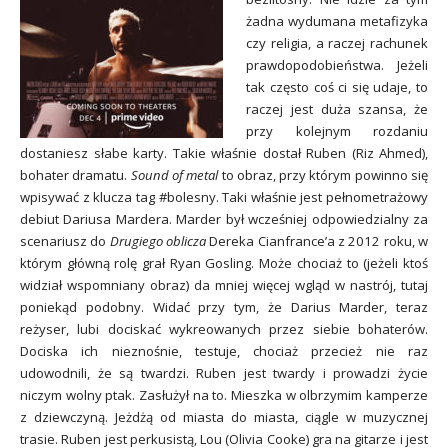
żadna wydumana metafizyka
czy religia, a raczej rachunek
prawdopodobieństwa. Jeżeli
tak często coś ci się udaje, to
raczej jest duża szansa, że
przy kolejnym rozdaniu
dostaniesz słabe karty. Takie właśnie dostał Ruben (Riz Ahmed),
bohater dramatu.
Sound of metal
to obraz, przy którym powinno się
wpisywać z klucza tag #bolesny. Taki właśnie jest pełnometrażowy
debiut Dariusa Mardera. Marder był wcześniej odpowiedzialny za
scenariusz do
Drugiego oblicza
Dereka Cianfrance’a z 2012 roku, w
którym główną rolę grał Ryan Gosling. Może chociaż to (jeżeli ktoś
widział wspomniany obraz) da mniej więcej wgląd w nastrój, tutaj
poniekąd podobny. Widać przy tym, że Darius Marder, teraz
reżyser, lubi dociskać wykreowanych przez siebie bohaterów.
Dociska ich nieznośnie, testuje, chociaż przecież nie raz
udowodnili, że są twardzi. Ruben jest twardy i prowadzi życie
niczym wolny ptak. Zasłużył na to. Mieszka w olbrzymim kamperze
z dziewczyną. Jeżdżą od miasta do miasta, ciągle w muzycznej
trasie. Ruben jest perkusistą, Lou (Olivia Cooke) gra na gitarze i jest