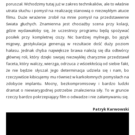
poruszał. Wchodzimy tutaj już w zakres technikaliów, ale to właśnie
utrata słuchu i pomysł na realizację stanowią o niezwykłym atucie
filmu. Duże wrażenie zrobił na mnie pomysł na przedstawienie
świata głuchych. Znamienna jest chociażby scena przy kolacji,
gdzie wydawałoby się, że uczestnicy programu będą spożywać
posiłek przy kompletnej ciszy. Nic bardziej mylnego, bo język
migowy, gestykulacja generują w rezultacie dość duży poziom
hałasu. Jednak chyba największe brawa należą się dla odtwórcy
głównej roli, który dzięki swojej niezwykłej charyzmie przedstawił
faceta, który walczy, wierzga, odrzuca z wściekłością od siebie fakt,
że nie będzie słyszał. Jego determinacja udziela się i nam, bo
rzeczywiście kibicujemy mu również w karkołomnych pomysłach na
zdobycie implantu. Mocny, bezkompromisowy i bardzo ludzki
dramat o niewiarygodnej potrzebie znalezienia siły. To w gruncie
rzeczy bardzo pokrzepiający film o odwadze i nie załamywaniu się.
Patryk Karwowski