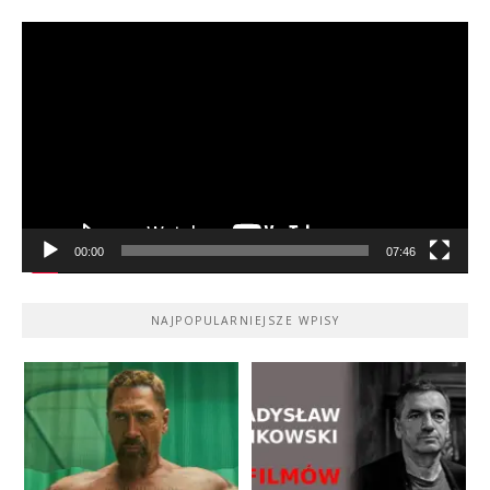
Odtwarzacz
video
00:00
07:46
NAJPOPULARNIEJSZE WPISY