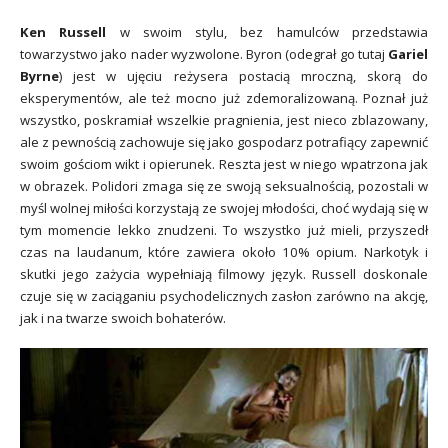
Ken Russell
w swoim stylu, bez hamulców przedstawia
towarzystwo jako nader wyzwolone. Byron (odegrał go tutaj
Gariel
Byrne
) jest w ujęciu reżysera postacią mroczną, skorą do
eksperymentów, ale też mocno już zdemoralizowaną. Poznał już
wszystko, poskramiał wszelkie pragnienia, jest nieco zblazowany,
ale z pewnością zachowuje się jako gospodarz potrafiący zapewnić
swoim gościom wikt i opierunek. Reszta jest w niego wpatrzona jak
w obrazek. Polidori zmaga się ze swoją seksualnością, pozostali w
myśl wolnej miłości korzystają ze swojej młodości, choć wydają się w
tym momencie lekko znudzeni. To wszystko już mieli, przyszedł
czas na laudanum, które zawiera około 10% opium. Narkotyk i
skutki jego zażycia wypełniają filmowy język. Russell doskonale
czuje się w zaciąganiu psychodelicznych zasłon zarówno na akcję,
jak i na twarze swoich bohaterów.