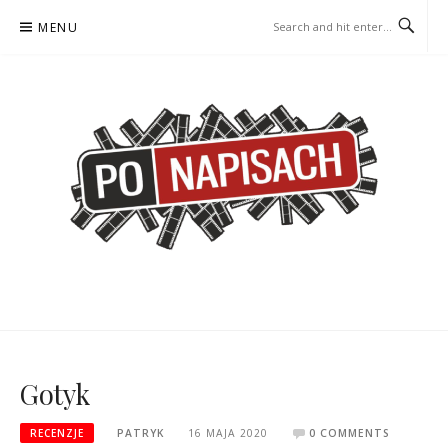
Skip
MENU
to
content
PO NAPISACH – KOMIKS –
KOMIKS – KSIĄŻKA – KINO
KSIĄŻKA – KINO
Gotyk
RECENZJE
PATRYK
16 MAJA 2020
0 COMMENTS