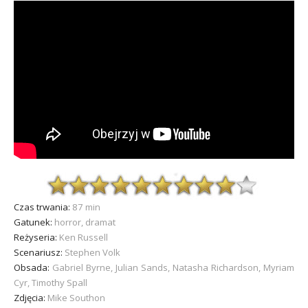
Czas trwania:
87 min
Gatunek:
horror, dramat
Reżyseria:
Ken Russell
Scenariusz:
Stephen Volk
Obsada:
Gabriel Byrne, Julian Sands, Natasha Richardson, Myriam
Cyr, Timothy Spall
Zdjęcia:
Mike Southon