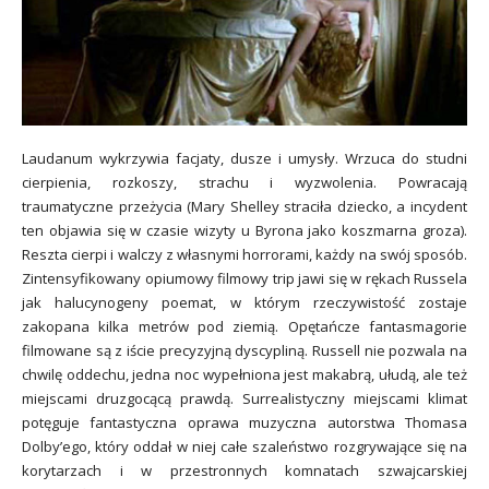
Laudanum wykrzywia facjaty, dusze i umysły. Wrzuca do studni
cierpienia, rozkoszy, strachu i wyzwolenia. Powracają
traumatyczne przeżycia (Mary Shelley straciła dziecko, a incydent
ten objawia się w czasie wizyty u Byrona jako koszmarna groza).
Reszta cierpi i walczy z własnymi horrorami, każdy na swój sposób.
Zintensyfikowany opiumowy filmowy trip jawi się w rękach Russela
jak halucynogeny poemat, w którym rzeczywistość zostaje
zakopana kilka metrów pod ziemią. Opętańcze fantasmagorie
filmowane są z iście precyzyjną dyscypliną. Russell nie pozwala na
chwilę oddechu, jedna noc wypełniona jest makabrą, ułudą, ale też
miejscami druzgocącą prawdą. Surrealistyczny miejscami klimat
potęguje fantastyczna oprawa muzyczna autorstwa Thomasa
Dolby’ego, który oddał w niej całe szaleństwo rozgrywające się na
korytarzach i w przestronnych komnatach szwajcarskiej