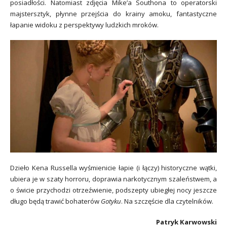
posiadłości. Natomiast zdjęcia Mike’a Southona to operatorski
majstersztyk, płynne przejścia do krainy amoku, fantastyczne
łapanie widoku z perspektywy ludzkich mroków.
Dzieło Kena Russella wyśmienicie łapie (i łączy) historyczne wątki,
ubiera je w szaty horroru, doprawia narkotycznym szaleństwem, a
o świcie przychodzi otrzeźwienie, podszepty ubiegłej nocy jeszcze
długo będą trawić bohaterów
Gotyku
. Na szczęście dla czytelników.
Patryk Karwowski