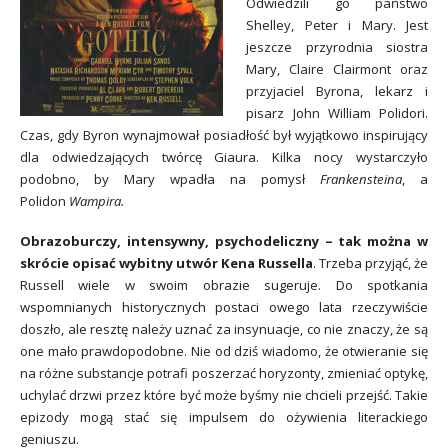
Odwiedzili go państwo
Shelley, Peter i Mary. Jest
jeszcze przyrodnia siostra
Mary, Claire Clairmont oraz
przyjaciel Byrona, lekarz i
pisarz John William Polidori.
Czas, gdy Byron wynajmował posiadłość był wyjątkowo inspirujący
dla odwiedzających twórcę Giaura. Kilka nocy wystarczyło
podobno, by Mary wpadła na pomysł
Frankensteina
, a
Polidon
Wampira.
Obrazoburczy, intensywny, psychodeliczny – tak można w
skrócie opisać wybitny utwór Kena Russella
. Trzeba przyjąć, że
Russell wiele w swoim obrazie sugeruje. Do spotkania
wspomnianych historycznych postaci owego lata rzeczywiście
doszło, ale resztę należy uznać za insynuacje, co nie znaczy, że są
one mało prawdopodobne. Nie od dziś wiadomo, że otwieranie się
na różne substancje potrafi poszerzać horyzonty, zmieniać optykę,
uchylać drzwi przez które być może byśmy nie chcieli przejść. Takie
epizody mogą stać się impulsem do ożywienia literackiego
geniuszu.