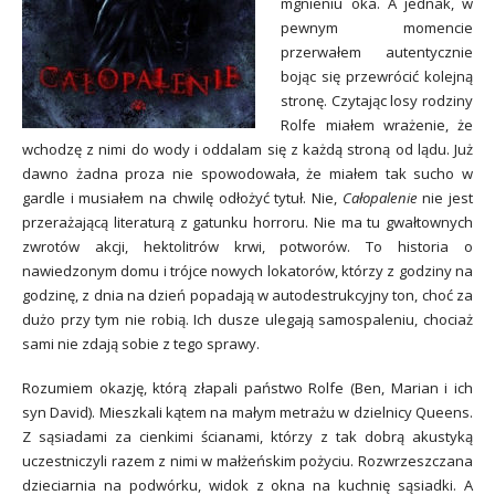
mgnieniu oka. A jednak, w
pewnym momencie
przerwałem autentycznie
bojąc się przewrócić kolejną
stronę. Czytając losy rodziny
Rolfe miałem wrażenie, że
wchodzę z nimi do wody i oddalam się z każdą stroną od lądu. Już
dawno żadna proza nie spowodowała, że miałem tak sucho w
gardle i musiałem na chwilę odłożyć tytuł. Nie,
Całopalenie
nie jest
przerażającą literaturą z gatunku horroru. Nie ma tu gwałtownych
zwrotów akcji, hektolitrów krwi, potworów. To historia o
nawiedzonym domu i trójce nowych lokatorów, którzy z godziny na
godzinę, z dnia na dzień popadają w autodestrukcyjny ton, choć za
dużo przy tym nie robią. Ich dusze ulegają samospaleniu, chociaż
sami nie zdają sobie z tego sprawy.
Rozumiem okazję, którą złapali państwo Rolfe (Ben, Marian i ich
syn David). Mieszkali kątem na małym metrażu w dzielnicy Queens.
Z sąsiadami za cienkimi ścianami, którzy z tak dobrą akustyką
uczestniczyli razem z nimi w małżeńskim pożyciu. Rozwrzeszczana
dzieciarnia na podwórku, widok z okna na kuchnię sąsiadki. A