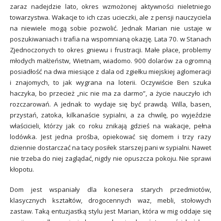
zaraz nadejdzie lato, okres wzmożonej aktywności nieletniego
towarzystwa. Wakacje to ich czas ucieczki, ale z pensji nauczyciela
na niewiele mogą sobie pozwolić. Jednak Marian nie ustaje w
poszukiwaniach i trafia na wspomnianą okazję. Lata 70. w Stanach
Zjednoczonych to okres gniewu i frustracji. Małe płace, problemy
młodych małżeństw, Wietnam, wiadomo. 900 dolarów za ogromną
posiadłość na dwa miesiące z dala od zgiełku miejskiej aglomeracji
i znajomych, to jak wygrana na loterii. Oczywiście Ben szuka
haczyka, bo przecież „nic nie ma za darmo”, a życie nauczyło ich
rozczarowań. A jednak to wydaje się być prawdą. Willa, basen,
przystań, zatoka, kilkanaście sypialni, a za chwilę, po wyjeździe
właścicieli, którzy jak co roku znikają gdzieś na wakacje, pełna
lodówka. Jest jedna prośba, opiekować się domem i trzy razy
dziennie dostarczać na tacy posiłek starszej pani w sypialni. Nawet
nie trzeba do niej zaglądać, nigdy nie opuszcza pokoju. Nie sprawi
kłopotu.
Dom jest wspaniały dla konesera starych przedmiotów,
klasycznych kształtów, drogocennych waz, mebli, stołowych
zastaw. Taką entuzjastką stylu jest Marian, która w mig oddaje się