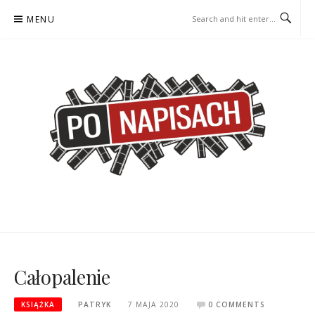
Skip
MENU
to
content
PO NAPISACH – KOMIKS –
KOMIKS – KSIĄŻKA – KINO
KSIĄŻKA – KINO
Całopalenie
KSIĄŻKA
PATRYK
7 MAJA 2020
0 COMMENTS