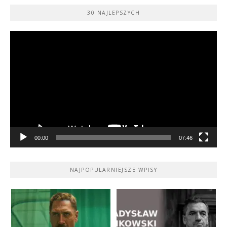
30 NAJLEPSZYCH
Odtwarzacz
video
00:00
07:46
NAJPOPULARNIEJSZE WPISY