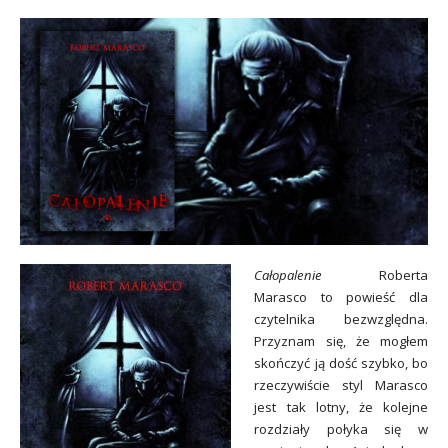
Całopalenie
Roberta
Marasco to powieść dla
czytelnika bezwzględna.
Przyznam się, że mogłem
skończyć ją dość szybko, bo
rzeczywiście styl Marasco
jest tak lotny, że kolejne
rozdziały połyka się w