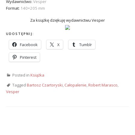
Wydawnictwo:
Vesper
Format:
140×205 mm
Za książkę dziękuję wydawnictwu Vesper
UDOSTĘPNIJ:
Facebook
X
Tumblr
Pinterest
Posted in
Książka
Tagged
Bartosz Czartoryski
,
Całopalenie
,
Robert Marasco
,
Vesper