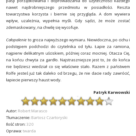
pasji porządkowania i doprowadzania do użyteczności każdego
nawet najdrobniejszego przedmiotu w posiadłości. Reszta
towarzystwa korzysta i biernie się przygląda. A dom wywiera
wpływ, uzależnia, wypełnia myśli. Gdy sądzi, że może zostać
zdemaskowany, na chwilę się wycofuje.
Całopalenie
to groza najwyższego wymiaru. Niewidoczna, po cichu i
podstępem podchodzi do czytelnika od tyłu. Łapie za ramiona,
najpierw delikatnym uściskiem, później coraz mocniej. Otacza Cię,
na końcu chwyta za gardło. Najstraszniejsze jest to, że do końca
nie będziesz wiedział co się właściwie stało. Razem z państwem
Rolfe jesteś już tak daleko od brzegu, że nie dacie rady zawrócić,
łapiecie pierwszy haust wody.
Patryk Karwowski
Autor:
Robert Marasco
Tłumaczenie:
Bartosz Czartoryski
Ilość stron:
320
Oprawa:
twarda