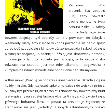
Zacząłem od słów
piosenki
Tan
zespołu
Kult, żeby nakreślić
trochę monotonię życia
Arthura z filmu
Z soboty
na niedzielę
. Jego życie
bowiem obejmuje cykl podróży tam i z powrotem do fabryki i
weekendy, kiedy Arthur może w końcu porządnie się napić, spaść
ze schodów, pobić się z kimś, uwieść żonę sąsiada i zakochać się w
pięknej nieznajomej. A później? Później jest skacowany poranek,
informacja o tym, że kobieta jest w ciąży, a ta druga chyba
odwzajemnia uczucia. Jest też odór alkoholu i pogawędka z
kumplem na rybach w niedzielne popołudnie nad strumykiem.
Arthur mówi: „Pracuję na podatek i ubezpieczenie. Okradają cię na
każdym kroku. Gdy już jesteś spłukany, idziesz do wojska i giniesz.
Musimy być przebiegli jak ci dranie”. I chociaż cały nowofalowy bunt
jest wypisany na zaciętej facjacie Alberta Finneya, który wcielił się w
głównego bohatera filmu, to postać ta prezentuje łagodniejsze
stanowisko niż jego „koledzy” z innych sztandarowych pozycji