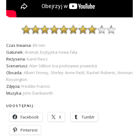
Czas trwania:
89 min
Gatunek:
dramat, brytyjska nowa fala
Reżyseria:
Karel Reisz
Scenariusz:
Alan Sillitoe (na podstawie powieści)
Obsada:
Albert Finney, Shirley Anne Field, Rachel Roberts, Norman
Rossington
Zdjęcia:
Freddie Francis
Muzyka:
John Dankworth
UDOSTĘPNIJ:
Facebook
X
Tumblr
Pinterest