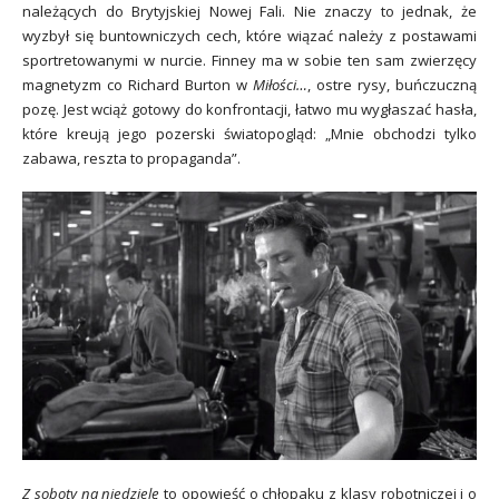
należących do Brytyjskiej Nowej Fali. Nie znaczy to jednak, że
wyzbył się buntowniczych cech, które wiązać należy z postawami
sportretowanymi w nurcie. Finney ma w sobie ten sam zwierzęcy
magnetyzm co Richard Burton w
Miłości…
, ostre rysy, buńczuczną
pozę. Jest wciąż gotowy do konfrontacji, łatwo mu wygłaszać hasła,
które kreują jego pozerski światopogląd: „Mnie obchodzi tylko
zabawa, reszta to propaganda”.
Z soboty na niedzielę
to opowieść o chłopaku z klasy robotniczej i o