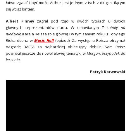
łatwo zgasić i być może Arthur jest jednym z tych z długim, tlącym
się wciąż lontem.
Albert Finney
zagrał pod rząd w dwóch tytułach u dwóch
głównych reprezentantów nurtu. W omawianym
Z soboty na
niedzielę
Karela Reisza rolę główną i w tym samym roku u Tony’ego
Richardsona w
Music Hall
(epizod). Za występ u Reisza otrzymał
nagrodę BAFTA za najbardziej obiecujący debiut. Sam Reisz
powrócił jeszcze do nowofalowej tematyki w
Morgan, przypadek do
leczenia
.
Patryk Karwowski