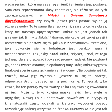
wydarzeniach, które mają szansę zmienić i zmieniają jego postawę.
Sam etos reprezentanta klasy robotniczej nie różni się od tych
zaprezentowanych w
Miłości i Gniewie
,
Samotności
długodystansowca
, czy innych (nawet jeżeli postaci wykonują
różne zawody). To te same tła z fabrykami, szare ulice, krajobraz,
który nie nastraja optymistycznie. Arthur nie jest jednak tak
gniewny jak Jimmy z
Miłości i Gniewu
, nie czuje też takiej presji i
ostatecznie nie postawi się tak jak Colin z
Samotności..
. Przemiana,
jaka dokonuje się w bohaterze jest bardzo nagła i
niespodziewana. Tak jakby
Karel Reisz
, reżyser, uznał, że tego
jednego da się uratować i pokazać promyk nadziei. Nie pozbawił
go jednak twórca ostatniej niepokornej nuty, którą Arthur wygrał w
finałowej scenie rzucając kamieniami w domy. „Nie powinieneś tak
rzucać”, mówi jego wybranka. „Jeszcze mi się to zdarzy”,
odpowiada Arthur patrząc na nią pochmurnie. To jednak tylko
chwila, bo ten ponury wyraz twarzy znika i pojawia się zawadiacki
uśmiech. Może to tylko kolejna maska, jakich było wiele w
Brytyjskiej Nowej Fali? Bohaterowie nowofalowi z brytyjskiej
kinematografii często uciekali w kierunku wygodnej pozycji,
rozsadzając później wszystko od środka. Buntownika nie jest tak