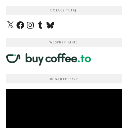
DOŁĄCZ TUTAJ!
X
Facebook
Instagram
Tumblr
Bluesky
WESPRZYJ MNIE!
30 NAJLEPSZYCH
Odtwarzacz
video