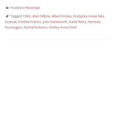
Posted in
Recenzje
Tagged
1960
,
Alan Sillitoe
,
Albert Finney
,
brytyjska nowa fala
,
Dramat
,
Freddie Francis
,
John Dankworth
,
Karel Reisz
,
Norman
Rossington
,
Rachel Roberts
,
Shirley Anne Field