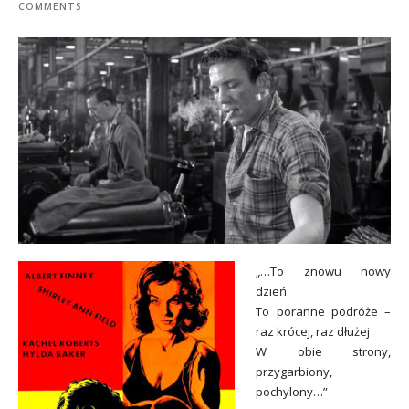
COMMENTS
„…To znowu nowy
dzień
To poranne podróże –
raz krócej, raz dłużej
W obie strony,
przygarbiony,
pochylony…”