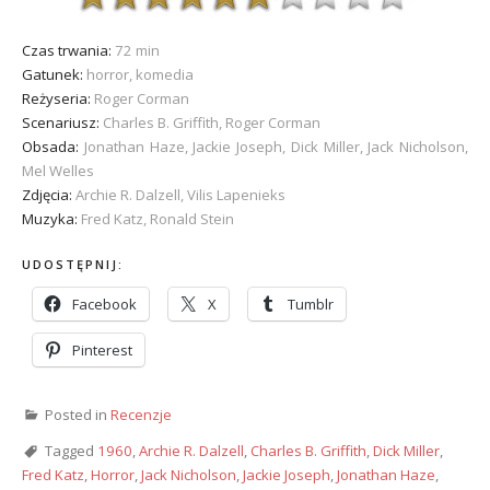
Czas trwania:
72 min
Gatunek:
horror, komedia
Reżyseria:
Roger Corman
Scenariusz:
Charles B. Griffith, Roger Corman
Obsada:
Jonathan Haze, Jackie Joseph, Dick Miller, Jack Nicholson,
Mel Welles
Zdjęcia:
Archie R. Dalzell, Vilis Lapenieks
Muzyka:
Fred Katz, Ronald Stein
UDOSTĘPNIJ:
Facebook
X
Tumblr
Pinterest
Posted in
Recenzje
Tagged
1960
,
Archie R. Dalzell
,
Charles B. Griffith
,
Dick Miller
,
Fred Katz
,
Horror
,
Jack Nicholson
,
Jackie Joseph
,
Jonathan Haze
,