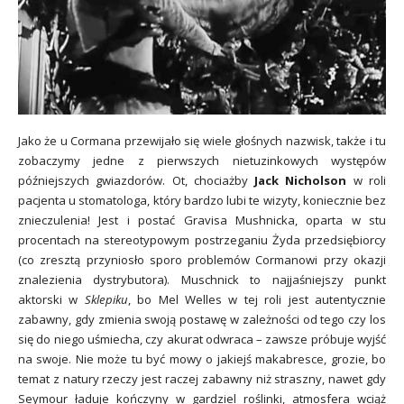
Jako że u Cormana przewijało się wiele głośnych nazwisk, także i tu
zobaczymy jedne z pierwszych nietuzinkowych występów
późniejszych gwiazdorów. Ot, chociażby
Jack Nicholson
w roli
pacjenta u stomatologa, który bardzo lubi te wizyty, koniecznie bez
znieczulenia! Jest i postać Gravisa Mushnicka, oparta w stu
procentach na stereotypowym postrzeganiu Żyda przedsiębiorcy
(co zresztą przyniosło sporo problemów Cormanowi przy okazji
znalezienia dystrybutora). Muschnick to najjaśniejszy punkt
aktorski w
Sklepiku
, bo Mel Welles w tej roli jest autentycznie
zabawny, gdy zmienia swoją postawę w zależności od tego czy los
się do niego uśmiecha, czy akurat odwraca – zawsze próbuje wyjść
na swoje. Nie może tu być mowy o jakiejś makabresce, grozie, bo
temat z natury rzeczy jest raczej zabawny niż straszny, nawet gdy
Seymour ładuje kończyny
w gardziel roślinki, atmosfera wciąż