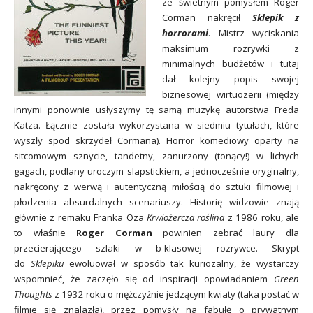
ze świetnym pomysłem Roger
Corman nakręcił
Sklepik z
horrorami
. Mistrz wyciskania
maksimum rozrywki z
minimalnych budżetów i tutaj
dał kolejny popis swojej
biznesowej wirtuozerii (między
innymi ponownie usłyszymy tę samą muzykę autorstwa Freda
Katza. Łącznie została wykorzystana w siedmiu tytułach, które
wyszły spod skrzydeł Cormana). Horror komediowy oparty na
sitcomowym sznycie, tandetny, zanurzony (tonący!) w lichych
gagach, podlany uroczym slapstickiem, a jednocześnie ory
ginalny,
nakręcony z werwą i autentyczną miłością do sztuki filmowej i
płodzenia absurdalnych scenariuszy. Historię widzowie znają
głównie z remaku Franka Oza
Krwiożercza roślina
z 1986 roku, ale
to właśnie
Ro
ger Corman
powinien zebrać laury dla
przecierającego szlaki w b-klasowej rozrywce. Skrypt
do
Sklepiku
ewoluował w sposób tak kuriozalny, że wystarczy
wspomnieć, że zaczęło się od inspiracji opowiadaniem
Green
Thoughts
z 1932 roku o mężczyźnie jedzącym kwiaty (taka postać w
filmie się znalazła), przez pomysły na fabułę o prywatnym