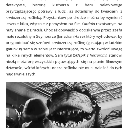
detektywie, historię kucharza z baru sałatkowego
przyrządzającego potrawy z ludzi, aż dotarliśmy do kwiaciarni z
krwiożerczą roślinką. Przystanków po drodze można by wymienić
jeszcze kilka, włącznie z pomysłem na film
Cardula
rozpisanym na
nuty znane z Draculi. Chociaż opowieść o dociskanym prze
z szefa
mało rezolutnym Seymourze (Jonathan Haze), który wyhodował, by
przypodobać się szefowi, krwiożerczą roślinę (gustującą w ludzkim
gatunku!) sama w sobie jest interesująca, to warto zwrócić uwagę
na kilka innych elementów. Sam tytuł (
Sklepik z horrorami
) stanowi
niezłą metaforę wszystkich pojawiających się na planie filmowym
dziwności, wśród których urocza roślinka nie musi należeć do tych
najdziwniejszych.