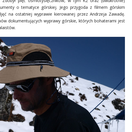
. Zdobył pięć ośmiotysięczników, w tym K2 oraz (dwukrotnie)
kumenty o tematyce górskiej. Jego przygoda z filmem górskim
jęć na ostatniej wyprawie kierowanej przez Andrzeja Zawadę.
lmów dokumentujących wyprawy górskie, których bohaterami jest
alaistów.