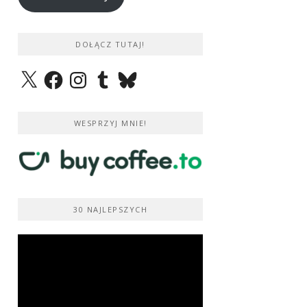
DOŁĄCZ TUTAJ!
X
Facebook
Instagram
Tumblr
Bluesky
WESPRZYJ MNIE!
30 NAJLEPSZYCH
Odtwarzacz
video