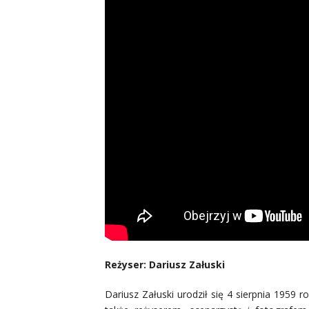
Reżyser: Dariusz Załuski
Dariusz Załuski urodził się 4 sierpnia 1959 ro