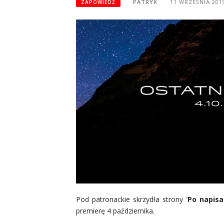
PATRYK
11 WRZEŚNIA 201
ZAPOWIEDŹ
Pod patronackie skrzydła strony ’
Po napisa
premierę 4 października.