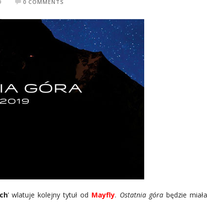
9
0 COMMENTS
ch
’ wlatuje kolejny tytuł od
Mayfly
.
Ostatnia góra
będzie miała