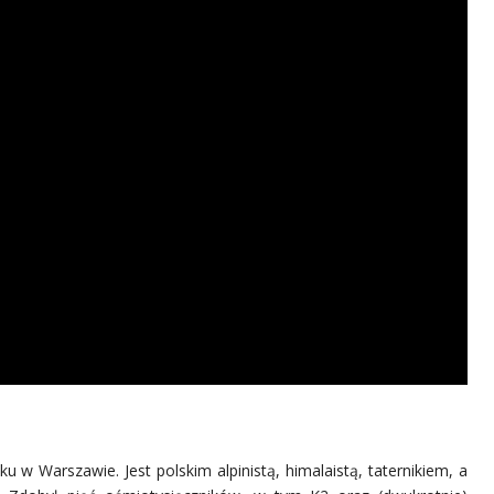
ku w Warszawie. Jest polskim alpinistą, himalaistą, taternikiem, a