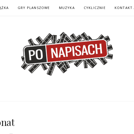
ĄŻKA
GRY PLANSZOWE
MUZYKA
CYKLICZNIE
KONTAKT 
H – KOMIKS – KSI
onat