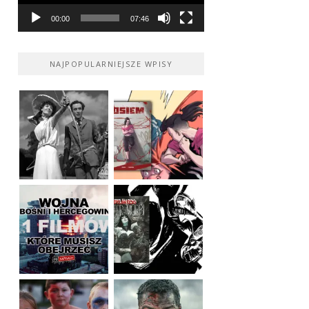
00:00
07:46
NAJPOPULARNIEJSZE WPISY