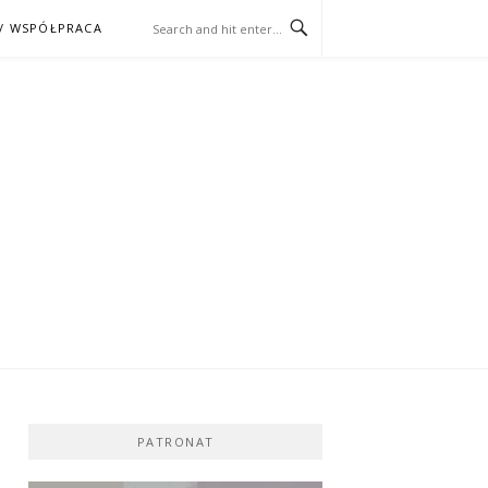
/ WSPÓŁPRACA
ĄŻKA – KINO
PATRONAT