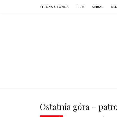
Skip
STRONA GŁÓWNA
FILM
SERIAL
KSI
to
content
PO NAPISAC
KOMIKS – KSIĄŻKA – KINO
Ostatnia góra – patr