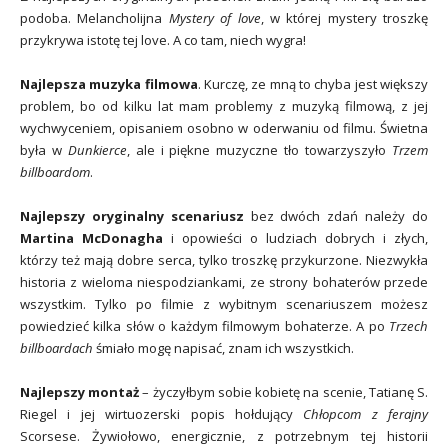
podoba. Melancholijna
Mystery of love
, w której mystery troszkę
przykrywa istotę tej love. A co tam, niech wygra!
Najlepsza muzyka filmowa
. Kurczę, ze mną to chyba jest większy
problem, bo od kilku lat mam problemy z muzyką filmową, z jej
wychwyceniem, opisaniem osobno w oderwaniu od filmu. Świetna
była w
Dunkierce
, ale i piękne muzyczne tło towarzyszyło
Trzem
billboardom
.
Najlepszy oryginalny scenariusz
bez dwóch zdań należy do
Martina McDonagha
i opowieści o ludziach dobrych i złych,
którzy też mają dobre serca, tylko troszkę przykurzone. Niezwykła
historia z wieloma niespodziankami, ze strony bohaterów przede
wszystkim. Tylko po filmie z wybitnym scenariuszem możesz
powiedzieć kilka słów o każdym filmowym bohaterze. A po
Trzech
billboardach
śmiało mogę napisać, znam ich wszystkich.
Najlepszy montaż
– życzyłbym sobie kobietę na scenie, Tatianę S.
Riegel i jej wirtuozerski popis hołdujący
Chłopcom z ferajny
Scorsese. Żywiołowo, energicznie, z potrzebnym tej historii