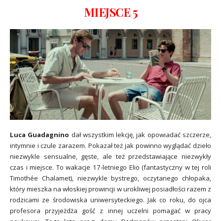
MIEJSCE 5
Luca Guadagnino
dał wszystkim lekcję, jak opowiadać szczerze,
intymnie i czule zarazem. Pokazał też jak powinno wyglądać dzieło
niezwykle sensualne, gęste, ale też przedstawiające niezwykły
czas i miejsce. To wakacje 17-letniego Elio (fantastyczny w tej roli
Timothée Chalamet), niezwykle bystrego, oczytanego chłopaka,
który mieszka na włoskiej prowincji w urokliwej posiadłości razem z
rodzicami ze środowiska uniwersyteckiego. Jak co roku, do ojca
profesora przyjeżdża gość z innej uczelni pomagać w pracy