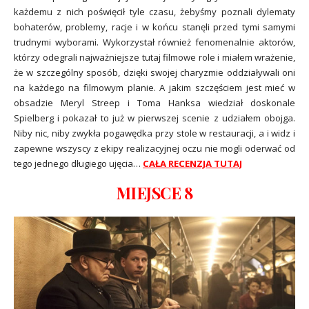
każdemu z nich poświęcił tyle czasu, żebyśmy poznali dylematy
bohaterów, problemy, racje i w końcu stanęli przed tymi samymi
trudnymi wyborami. Wykorzystał również fenomenalnie aktorów,
którzy odegrali najważniejsze tutaj filmowe role i miałem wrażenie,
że w szczególny sposób, dzięki swojej charyzmie oddziaływali oni
na każdego na filmowym planie. A jakim szczęściem jest mieć w
obsadzie Meryl Streep i Toma Hanksa wiedział doskonale
Spielberg i pokazał to już w pierwszej scenie z udziałem obojga.
Niby nic, niby zwykła pogawędka przy stole w restauracji, a i widz i
zapewne wszyscy z ekipy realizacyjnej oczu nie mogli oderwać od
tego jednego długiego ujęcia…
CAŁA RECENZJA TUTAJ
MIEJSCE 8