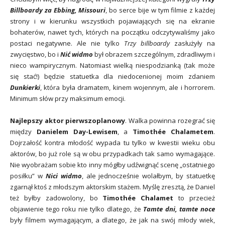
Billboardy za Ebbing, Missouri
, bo serce bije w tym filmie z każdej
strony i w kierunku wszystkich pojawiających się na ekranie
bohaterów, nawet tych, których na początku odczytywaliśmy jako
postaci negatywne. Ale nie tylko
Trzy billboardy
zasłużyły na
zwycięstwo, bo i
Nić widmo
był obrazem szczególnym, zdradliwym i
nieco wampirycznym. Natomiast wielką niespodzianką (tak może
się stać!) będzie statuetka dla niedocenionej moim zdaniem
Dunkierki
, która była dramatem, kinem wojennym, ale i horrorem.
Minimum słów przy maksimum emocji.
Najlepszy aktor pierwszoplanowy
. Walka powinna rozegrać się
między
Danielem Day-Lewisem
, a
Timothée Chalametem
.
Dojrzałość kontra młodość wypada tu tylko w kwestii wieku obu
aktorów, bo już role są w obu przypadkach tak samo wymagające.
Nie wyobrażam sobie kto inny mógłby udźwignąć scenę „ostatniego
posiłku” w
Nici widmo
, ale jednocześnie wolałbym, by statuetkę
zgarnął ktoś z młodszym aktorskim stażem. Myślę zresztą, że Daniel
też byłby zadowolony, bo
Timothée Chalamet
to przecież
objawienie tego roku nie tylko dlatego, że
Tamte dni, tamte noce
były filmem wymagającym, a dlatego, że jak na swój młody wiek,