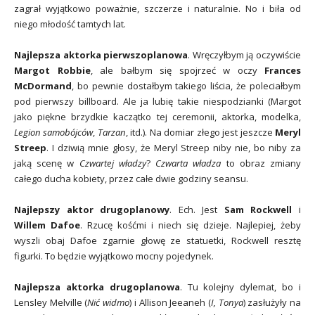
zagrał wyjątkowo poważnie, szczerze i naturalnie. No i biła od
niego młodość tamtych lat.
Najlepsza aktorka pierwszoplanowa
. Wręczyłbym ją oczywiście
Margot Robbie
, ale bałbym się spojrzeć w oczy
Frances
McDormand
, bo pewnie dostałbym takiego liścia, że poleciałbym
pod pierwszy billboard. Ale ja lubię takie niespodzianki (Margot
jako piękne brzydkie kaczątko tej ceremonii, aktorka, modelka,
Legion samobójców
,
Tarzan
, itd.). Na domiar złego jest jeszcze
Meryl
Streep
. I dziwią mnie głosy, że Meryl Streep niby nie, bo niby za
jaką scenę w
Czwartej władzy
?
Czwarta władza
to obraz zmiany
całego ducha kobiety, przez całe dwie godziny seansu.
Najlepszy aktor drugoplanowy
. Ech. Jest
Sam Rockwell
i
Willem Dafoe
. Rzucę kośćmi i niech się dzieje. Najlepiej, żeby
wyszli obaj Dafoe zgarnie głowę ze statuetki, Rockwell resztę
figurki. To będzie wyjątkowo mocny pojedynek.
Najlepsza aktorka drugoplanowa
. Tu kolejny dylemat, bo i
Lensley Melville (
Nić widmo
) i Allison Jeeaneh (
I, Tonya
) zasłużyły na