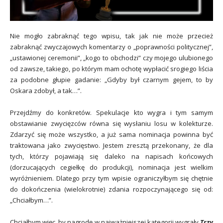
Nie mogło zabraknąć tego wpisu, tak jak nie może przecież
zabraknąć zwyczajowych komentarzy o „poprawności politycznej”,
„ustawionej ceremonii”, „kogo to obchodzi” czy mojego ulubionego
od zawsze, takiego, po którym mam ochotę wypłacić srogiego liścia
za podobne głupie gadanie: „Gdyby był czarnym gejem, to by
Oskara zdobył, a tak…”.
Przejdźmy do konkretów. Spekulacje kto wygra i tym samym
obstawianie zwycięzców równa się wysłaniu losu w kolekturze.
Zdarzyć się może wszystko, a już sama nominacja powinna być
traktowana jako zwycięstwo. Jestem zresztą przekonany, że dla
tych, którzy pojawiają się daleko na napisach końcowych
(dorzucających cegiełkę do produkcji), nominacja jest wielkim
wyróżnieniem. Dlatego przy tym wpisie ograniczyłbym się chętnie
do dokończenia (wielokrotnie) zdania rozpoczynającego się od:
„Chciałbym…”.
Chciałbym więc, by nagrodę w najważniejszej kategorii wygrały
Trzy