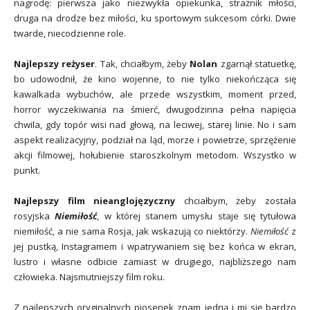
nagrodę: pierwsza jako niezwykła opiekunka, strażnik młości,
druga na drodze bez miłości, ku sportowym sukcesom córki. Dwie
twarde, niecodzienne role.
Najlepszy reżyser
. Tak, chciałbym, żeby
Nolan
zgarnął statuetkę,
bo udowodnił, że kino wojenne, to nie tylko niekończąca się
kawalkada wybuchów, ale przede wszystkim, moment przed,
horror wyczekiwania na śmierć, dwugodzinna pełna napięcia
chwila, gdy topór wisi nad głową, na leciwej, starej linie. No i sam
aspekt realizacyjny, podział na ląd, morze i powietrze, sprzężenie
akcji filmowej, hołubienie staroszkolnym metodom. Wszystko w
punkt.
Najlepszy film nieanglojęzyczny
chciałbym, żeby została
rosyjska
Niemiłość
, w której stanem umysłu staje się tytułowa
niemiłość, a nie sama Rosja, jak wskazują co niektórzy.
Niemiłość
z
jej pustką, Instagramem i wpatrywaniem się bez końca w ekran,
lustro i własne odbicie zamiast w drugiego, najbliższego nam
człowieka. Najsmutniejszy film roku.
Z najlepszych oryginalnych piosenek znam jedną i mi się bardzo