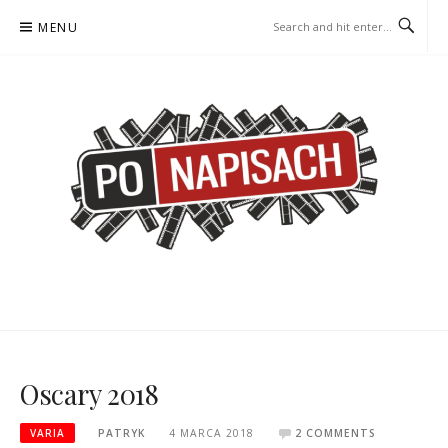
Skip
MENU
to
content
PO NAPISACH – KOMIKS –
KOMIKS – KSIĄŻKA – KINO
KSIĄŻKA – KINO
Oscary 2018
VARIA
PATRYK
4 MARCA 2018
2 COMMENTS