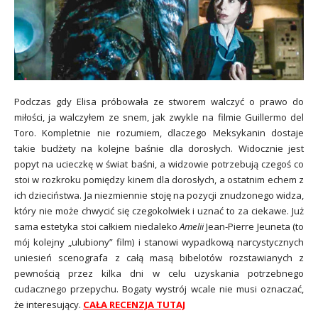
Podczas gdy Elisa próbowała ze stworem walczyć o prawo do
miłości, ja walczyłem ze snem, jak zwykle na filmie Guillermo del
Toro. Kompletnie nie rozumiem, dlaczego Meksykanin dostaje
takie budżety na kolejne baśnie dla dorosłych. Widocznie jest
popyt na ucieczkę w świat baśni, a widzowie potrzebują czegoś co
stoi w rozkroku pomiędzy kinem dla dorosłych, a ostatnim echem z
ich dzieciństwa. Ja niezmiennie stoję na pozycji znudzonego widza,
który nie może chwycić się czegokolwiek i uznać to za ciekawe. Już
sama estetyka stoi całkiem niedaleko
Amelii
Jean-Pierre Jeuneta (to
mój kolejny „ulubiony” film) i stanowi wypadkową narcystycznych
uniesień scenografa z całą masą bibelotów rozstawianych z
pewnością przez kilka dni w celu uzyskania potrzebnego
cudacznego przepychu. Bogaty wystrój wcale nie musi oznaczać,
że interesujący.
CAŁA RECENZJA TUTAJ