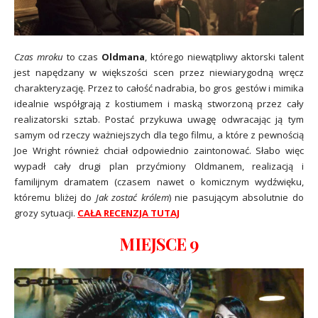
Czas mroku
to czas
Oldmana
, którego niewątpliwy aktorski talent
jest napędzany w większości scen przez niewiarygodną wręcz
charakteryzację. Przez to całość nadrabia, bo gros gestów i mimika
idealnie współgrają z kostiumem i maską stworzoną przez cały
realizatorski sztab. Postać przykuwa uwagę odwracając ją tym
samym od rzeczy ważniejszych dla tego filmu, a które z pewnością
Joe Wright również chciał odpowiednio zaintonować. Słabo więc
wypadł cały drugi plan przyćmiony Oldmanem, realizacją i
familijnym dramatem (czasem nawet o komicznym wydźwięku,
któremu bliżej do
Jak zostać królem
) nie pasującym absolutnie do
grozy sytuacji.
CAŁA RECENZJA TUTAJ
MIEJSCE 9