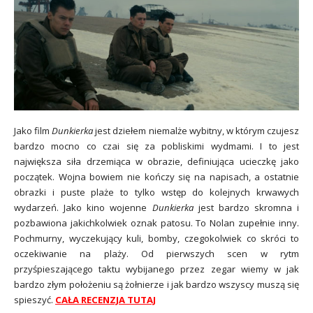
Jako film
Dunkierka
jest dziełem niemalże wybitny, w którym czujesz
bardzo mocno co czai się za pobliskimi wydmami. I to jest
największa siła drzemiąca w obrazie, definiująca ucieczkę jako
początek. Wojna bowiem nie kończy się na napisach, a ostatnie
obrazki i puste plaże to tylko wstęp do kolejnych krwawych
wydarzeń. Jako kino wojenne
Dunkierka
jest bardzo skromna i
pozbawiona jakichkolwiek oznak patosu. To Nolan zupełnie inny.
Pochmurny, wyczekujący kuli, bomby, czegokolwiek co skróci to
oczekiwanie na plaży. Od pierwszych scen w rytm
przyśpieszającego taktu wybijanego przez zegar wiemy w jak
bardzo złym położeniu są żołnierze i jak bardzo wszyscy muszą się
spieszyć.
CAŁA RECENZJA TUTAJ