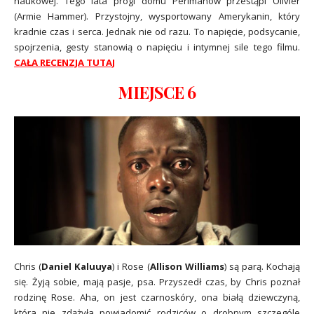
naukowej. Tego lata progi domu Perlmanów przestąpi Olivier
(Armie Hammer). Przystojny, wysportowany Amerykanin, który
kradnie czas i serca. Jednak nie od razu. To napięcie, podsycanie,
spojrzenia, gesty stanowią o napięciu i intymnej sile tego filmu.
CAŁA RECENZJA TUTAJ
MIEJSCE 6
Chris (
Daniel Kaluuya
) i Rose (
Allison Williams
) są parą. Kochają
się. Żyją sobie, mają pasje, psa. Przyszedł czas, by Chris poznał
rodzinę Rose. Aha, on jest czarnoskóry, ona białą dziewczyną,
która nie zdążyła powiadomić rodziców o drobnym szczególe