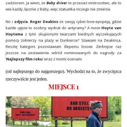
zadziorem. Ja wiem, że
Baby driver
to przecież mistrzostwo, ale to
wie każdy, łącznie z Baby, więc statuetka niczego nie zmienia.
No i
zdjęcia
.
Roger Deakins
ze swoją cyber-love-epopeją, gdzie
każde ujęcie to osobny wydruk do antyramy? A może
Hoyte van
Hoytema
z tymi skupionymi twarzami biednych wyczekujących
pomocy żołnierzy na plaży w Dunkierce? Stawiam na Deakinsa.
Resztę kategorii pozostawiam ślepemu losowi. Zerknijcie raz
jeszcze na zestawienie wśród nominowanych do nagrody za
’
Najlepszy film roku
’ wraz z moimi ocenami
(od najlepszego do najgorszego). Wychodzi na to, że zwycięzca
rzeczywiście jest jeden.
MIEJSCE 1