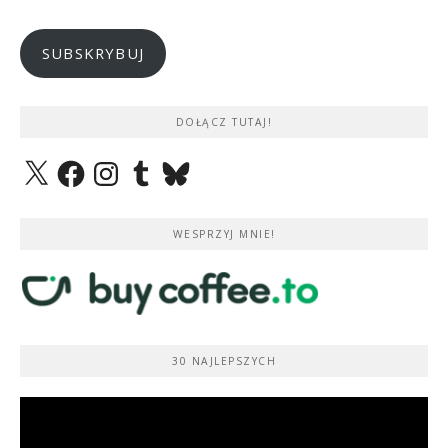
mail
SUBSKRYBUJ
DOŁĄCZ TUTAJ!
X
Facebook
Instagram
Tumblr
Bluesky
WESPRZYJ MNIE!
30 NAJLEPSZYCH
Odtwarzacz
video