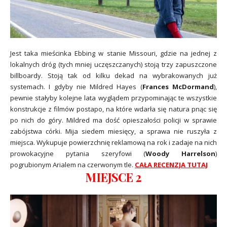
Jest taka mieścinka Ebbing w stanie Missouri, gdzie na jednej z
lokalnych dróg (tych mniej uczęszczanych) stoją trzy zapuszczone
billboardy. Stoją tak od kilku dekad na wybrakowanych już
systemach. I gdyby nie Mildred Hayes (
Frances McDormand
),
pewnie stałyby kolejne lata wyglądem przypominając te wszystkie
konstrukcje z filmów postapo, na które wdarła się natura pnąc się
po nich do góry. Mildred ma dość opieszałości policji w sprawie
zabójstwa córki. Mija siedem miesięcy, a sprawa nie ruszyła z
miejsca. Wykupuje powierzchnię reklamową na rok i zadaje na nich
prowokacyjne pytania szeryfowi (
Woody Harrelson
)
pogrubionym Arialem na czerwonym tle.
CAŁA RECENZJA TUTAJ
MIEJSCE 2