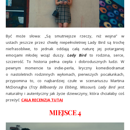
Być może słowa: „Są smutniejsze rzeczy, niż wojna” w
ustach jeszcze przez chwilę niepełnoletniej Lady Bird są trochę
niefrasobliwe, to jednak oddają całą naturę jej potarganej
emocjami młodej wciąż duszy.
Lady Bird
to rodzina, serce,
szczerość. To historia pełna ciepła i dobrodusznych ludzi. W
pewnym momencie ta indie-perła, liryczny komediodramat
o nastoletnich rodzinnych wyłomach, pierwszych pocałunkach,
przypomina to, co najbardziej czułe w scenariuszu Martina
McDonagha (
Trzy Billboardy za Ebbing, Missouri
).
Lady Bird
jest
naturalny i autentyczny jak życie dziewczyny, która chciałaby coś
przeżyć.
CAŁA RECENZJA TUTAJ
MIEJSCE 4