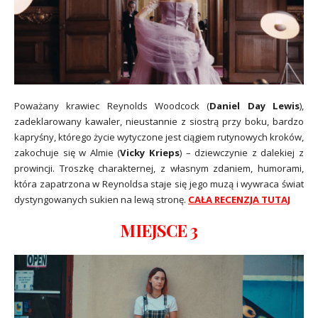
Poważany krawiec Reynolds Woodcock (
Daniel Day Lewis
),
zadeklarowany kawaler, nieustannie z siostrą przy boku, bardzo
kapryśny, którego życie wytyczone jest ciągiem rutynowych kroków,
zakochuje się w Almie (
Vicky Krieps
) – dziewczynie z dalekiej z
prowincji. Troszkę charakternej, z własnym zdaniem, humorami,
która zapatrzona w Reynoldsa staje się jego muzą i wywraca świat
dystyngowanych sukien na lewą stronę.
CAŁA RECENZJA TUTAJ
MIEJSCE 3