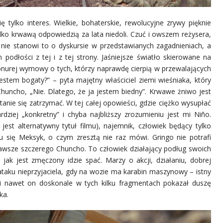
ę tylko interes. Wielkie, bohaterskie, rewolucyjne zrywy pięknie
tylko krwawą odpowiedzią za lata niedoli. Czuć i owszem reżysera,
e nie stanowi to o dyskursie w przedstawianych zagadnieniach, a
 podłości z tej i z tej strony. Jaśniejsze światło skierowane na
 ponurej wymowy o tych, którzy naprawdę cierpią w przewalających
 jestem bogaty?” – pyta majętny właściciel ziemi wieśniaka, który
huncho, „Nie. Dlatego, że ja jestem biedny”. Krwawe żniwo jest
tanie się zatrzymać. W tej całej opowieści, gdzie ciężko wysupłać
ziej „konkretny” i chyba najbliższy zrozumieniu jest mi Niño.
ż jest alternatywny tytuł filmu), najemnik, człowiek będący tylko
 się Meksyk, o czym zresztą nie raz mówi. Gringo nie potrafi
awsze szczerego Chuncho. To człowiek działający podług swoich
, jak jest zmęczony idzie spać. Marzy o akcji, działaniu, dobrej
 z ataku nieprzyjaciela, gdy na wozie ma karabin maszynowy – istny
o i nawet on doskonale w tych kilku fragmentach pokazał duszę
ka.