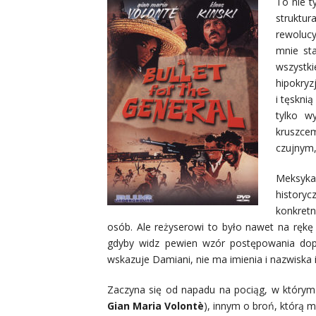
To nie t
struktu
rewoluc
mnie sta
wszystki
hipokryz
i tęsknią
tylko w
kruszce
czujnym,
Meksyka
historyc
konkret
osób. Ale reżyserowi to było nawet na rękę 
gdyby widz pewien wzór postępowania dopis
wskazuje Damiani, nie ma imienia i nazwiska 
Zaczyna się od napadu na pociąg, w który
Gian Maria Volontè
), innym o broń, którą m