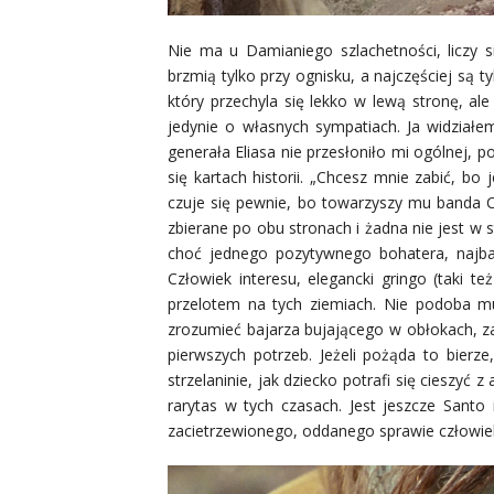
Nie ma u Damianiego szlachetności, liczy si
brzmią tylko przy ognisku, a najczęściej są 
który przechyla się lekko w lewą stronę, al
jedynie o własnych sympatiach. Ja widziałem
generała Eliasa nie przesłoniło mi ogólnej,
się kartach historii. „Chcesz mnie zabić, bo
czuje się pewnie, bo towarzyszy mu banda C
zbierane po obu stronach i żadna nie jest w s
choć jednego pozytywnego bohatera, najbard
Człowiek interesu, elegancki gringo (taki te
przelotem na tych ziemiach. Nie podoba mu
zrozumieć bajarza bujającego w obłokach, z
pierwszych potrzeb. Jeżeli pożąda to bierze
strzelaninie, jak dziecko potrafi się cieszyć
rarytas w tych czasach. Jest jeszcze Sant
zacietrzewionego, oddanego sprawie człowie