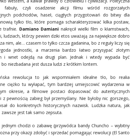
ylko western, a kawał prawdy o człowieku i cywilizacji. Polityczna
ra fabuły, czyli osadzenie akcji filmu wśród rozgorzałych
yjnych podchodów, haseł, ciągłych przygotowań do bitwy dla
nowią tylko tło, które pomaga scharakteryzować kilka postaw,
e trafnie.
Damiano Damiani
nakręcił wielki film o kłamstwach,
ji, ludziach, którzy pewien dziki etos uważają za największe dobro
 za nim, ale… czasem to tylko czcza gadanina, bo z reguły liczy się
ygoda jednostki, a marzenia bardzo łatwo przysypać złotym
m i wnet odejdą na drugi plan. Jednak i wtedy wypada być
 bo niezbadana jest dusza ludzi z krótkim lontem.
ńska rewolucja to jak wspomniałem idealne tło, bo realia
zne ciężko tu wyłapać, tym bardziej umiejscowić wydarzenia w
nym okresie, a filmowe postaci dopasować do autentycznych
i z pewnością zabieg był przemyślany. Nie byłoby nic gorszego,
ał do konkretnych historycznych nazwisk. Ludzka natura, jak
i zawsze jest tak samo zepsuta.
m jednym chodzi o zabawę (przywódca bandy Chuncho –
wybitny
ożna przy okazji zdobyć i sprzedać pomagając rewolucji (El Santo