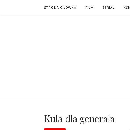
Skip
STRONA GŁÓWNA
FILM
SERIAL
KSI
to
content
PO NAPISAC
KOMIKS – KSIĄŻKA – KINO
Kula dla generała