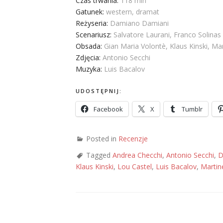
Czas trwania:
118 min
Gatunek:
western, dramat
Reżyseria:
Damiano Damiani
Scenariusz:
Salvatore Laurani, Franco Solinas
Obsada:
Gian Maria Volontè, Klaus Kinski, Ma
Zdjęcia:
Antonio Secchi
Muzyka:
Luis Bacalov
UDOSTĘPNIJ:
Facebook
X
Tumblr
Posted in
Recenzje
Tagged
Andrea Checchi
,
Antonio Secchi
,
D
Klaus Kinski
,
Lou Castel
,
Luis Bacalov
,
Martin