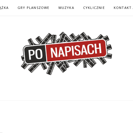
ĄŻKA
GRY PLANSZOWE
MUZYKA
CYKLICZNIE
KONTAKT 
H – KOMIKS – KSI