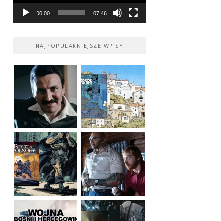
00:00
07:46
NAJPOPULARNIEJSZE WPISY