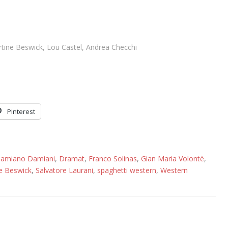
rtine Beswick, Lou Castel, Andrea Checchi
Pinterest
amiano Damiani
,
Dramat
,
Franco Solinas
,
Gian Maria Volontè
,
e Beswick
,
Salvatore Laurani
,
spaghetti western
,
Western