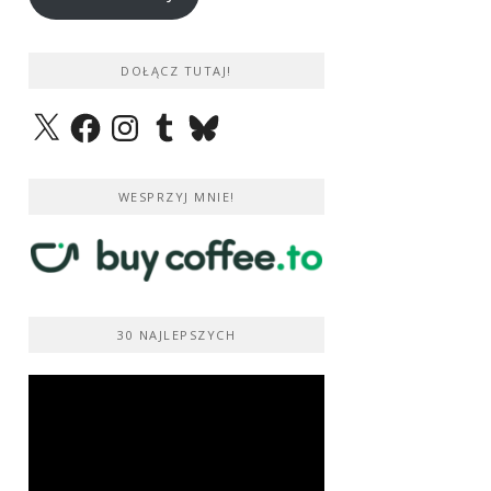
DOŁĄCZ TUTAJ!
X
Facebook
Instagram
Tumblr
Bluesky
WESPRZYJ MNIE!
30 NAJLEPSZYCH
Odtwarzacz
video