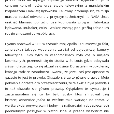
centrum kontroli lotów oraz studio telewizyjne z marsjańskim
krajobrazem i makietą lądownika. Kelloway informuje ich, że misja
musiała zostać odwołana z przyczyn technicznych, a NASA chcąc
uniknąć blamażu po cichu usankcjonowała program fabrykacji
lądowania. Brubaker, Willis i Walker, zostają pod groźbą zabicia ich
rodzin zmuszeni do współpracy.
Hyams pracował w CBS w czasach misji Apollo i zdumiewał go fakt,
że przekaz takiego wydarzenia zależał od pojedynczej kamery
telewizyjnej. Gdy tylko w wiadomościach było coś o misjach
kosmicznych, przenosili się do studia w St. Louis gdzie odbywała
się symulacja tego co się aktualnie dzieje. Dorastałem w pokoleniu,
którego rodzice zasadniczo uważali, że jeżeli coś jest opisane w
gazecie to jest to prawda. Okazało się, że to gówno prawda. Moje
pokolenie dorastało w przeświadczeniu, że telewizja była prawdą, i
to też okazało się gówno prawdą. Oglądałem te symulacje i
zastanawiałem się co by było gdyby ktoś sfingował całą
historię.
Koziorożec Jeden
to właśnie taka wariacja na temat. Z
wartką akcją, porywającym i jednym z najbardziej niebezpiecznych
podniebnych pościgów w historii kina, a przede wszystkim nie