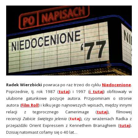
Radek Wierzbicki
powraca po raz trzeci do cyklu
Niedocenione
.
Poprzednie, tj. rok 1987 (
tutaj
) i 1997 (
i tutaj
) obfitowały w
ulubione gatunkowe pozycje autora. Przypominam o stronie
autora (
Film Roll
) i kilku jego najnowszych wpisach, między innymi
relacji z tegorocznego Camerimage (
tutaj
), filmowej
recenzji
Zabicie świętego jelenia
(
tutaj
), czy wrażeniach Radka z
przejażdżki Orient Expressem z Kennethem Branaghiem (
tutaj
).
Dzisiaj natomiast cofamy się o 40 lat…