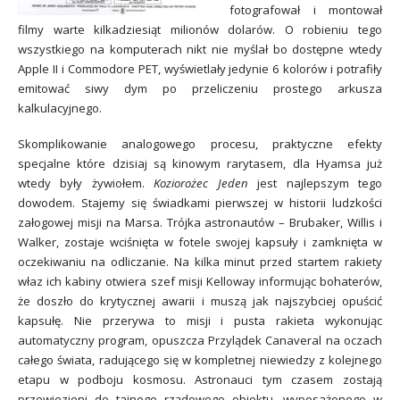
fotografował i montował
filmy warte kilkadziesiąt milionów dolarów. O robieniu tego
wszystkiego na komputerach nikt nie myślał bo dostępne wtedy
Apple II i Commodore PET, wyświetlały jedynie 6 kolorów i potrafiły
emitować siwy dym po przeliczeniu prostego arkusza
kalkulacyjnego.
Skomplikowanie analogowego procesu, praktyczne efekty
specjalne które dzisiaj są kinowym rarytasem, dla Hyamsa już
wtedy były żywiołem.
Koziorożec Jeden
jest najlepszym tego
dowodem. Stajemy się świadkami pierwszej w historii ludzkości
załogowej misji na Marsa. Trójka astronautów – Brubaker, Willis i
Walker, zostaje wciśnięta w fotele swojej kapsuły i zamknięta w
oczekiwaniu na odliczanie. Na kilka minut przed startem rakiety
właz ich kabiny otwiera szef misji Kelloway informując bohaterów,
że doszło do krytycznej awarii i muszą jak najszybciej opuścić
kapsułę. Nie przerywa to misji i pusta rakieta wykonując
automatyczny program, opuszcza Przylądek Canaveral na oczach
całego świata, radującego się w kompletnej niewiedzy z kolejnego
etapu w podboju kosmosu. Astronauci tym czasem zostają
przewiezieni do tajnego rządowego obiektu, wyposażonego w