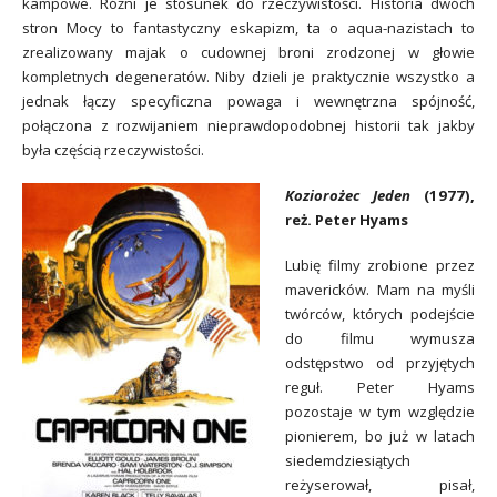
kampowe. Różni je stosunek do rzeczywistości. Historia dwóch
stron Mocy to fantastyczny eskapizm, ta o aqua-nazistach to
zrealizowany majak o cudownej broni zrodzonej w głowie
kompletnych degeneratów. Niby dzieli je praktycznie wszystko a
jednak łączy specyficzna powaga i wewnętrzna spójność,
połączona z rozwijaniem nieprawdopodobnej historii tak jakby
była częścią rzeczywistości.
Koziorożec Jeden
(1977),
reż. Peter Hyams
Lubię filmy zrobione przez
mavericków. Mam na myśli
twórców, których podejście
do filmu wymusza
odstępstwo od przyjętych
reguł. Peter Hyams
pozostaje w tym względzie
pionierem, bo już w latach
siedemdziesiątych
reżyserował, pisał,