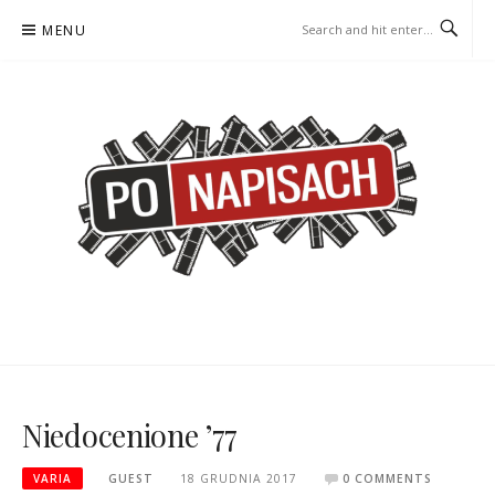
Skip
MENU
to
content
PO NAPISACH – KOMIKS –
KOMIKS – KSIĄŻKA – KINO
KSIĄŻKA – KINO
Niedocenione ’77
VARIA
GUEST
18 GRUDNIA 2017
0 COMMENTS