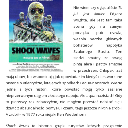
Nie wiem czy oglądaliście
To
już jest koniec
Edgara
Wrighta, ale jest tam taka
scena gdy na samym
początku pub crawla,
wesoła paczka głównych
bohaterów napotyka
Szalonego Basila. Ten
siedzi smutny ze swoją
pintą ale’a i patrzy smętnie
w przestrzeń. Chłopaki zaś
mają ubaw, bo wspominają jak opowiadał im kiedyś niestworzone
historie o Atlantydzie, latających spodkach i aqua-nazistach. Wiecie
jedne z tych historii, które powstać mogą tylko zasilane
nieprzerwanym ciągiem złocistego napoju. Ale aqua-nazistach! Gdy
to pierwszy raz zobaczyłem, nie mogłem przestać nabijać się i
dziwić z absurdalności pomysłu i czemu tego jeszcze nikt nie zrobił.
A zrobił – w 1977 roku niejaki Ken Wiederhorn.
Shock Waves
to historia grupki turystów, których pragnienie