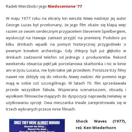
Radek Wierzbicki i jego
Niedocenione ’77
W maju 1977 roku na ekrany kin weszła
Nowa nadzieja
. Jej autor
George Lucas był przekonany, że jego film okaże się klapą więc
razem ze swoim serdecznym przyjacielem Stevenem Spielbergiem,
wyskoczył na Hawaje zamiast przyjść na premierę. Podobno po
kilku drinkach wpadli na pomysł historycznej przygodówki o
pewnym krewkim archeologu. Gdy chłopcy byli już głęboko w
drinkach zadzwonił telefon od jednego z producentów. Rekord
weekendu otwarcia pękł jak porcelanowa skarbonka i nic w kinie
ani w życiu Lucasa, nie było takie jak przedtem. Poniższe trzy filmy
nawet nie zbliżyły się do rekordu
Nowej nadziei
. Ale pomimo tego
mają w sobie coś szczególnego. W latach 70. film sprzedawała
przede wszystkim fabuła. Wspierana scenariuszem, obsadą i
wysiłkiem filmowców mających do dyspozycji naprawdę niełatwy w
użytkowaniu sprzęt. Owa mieszanka trwale zarejestrowała się w
trzech wybranych przeze mnie filmach.
Shock Waves (1977),
reż.
Ken Wiederhorn