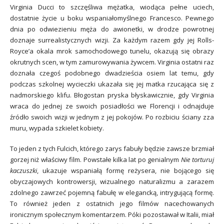
Virginia Ducci to szczęśliwa mężatka, wiodąca pełne uciech,
dostatnie życie u boku wspaniałomyślnego Francesco. Pewnego
dnia po odwiezieniu męża do awionetki, w drodze powrotnej
doznaje surrealistycznych wizji. Za każdym razem gdy jej Rolls-
Royce’a okala mrok samochodowego tunelu, okazują się obrazy
okrutnych scen, w tym zamurowywania żywcem. Virginia ostatni raz
doznała czegoś podobnego dwadzieścia osiem lat temu, gdy
podczas szkolnej wycieczki ukazała się jej matka rzucająca się z
nadmorskiego klifu. Błogostan pryska błyskawicznie, gdy Virginia
wraca do jednej ze swoich posiadłości we Florencji i odnajduje
źródło swoich wizji w jednym z jej pokojów. Po rozbiciu ściany zza
muru, wypada szkielet kobiety.
To jeden z tych Fulcich, którego zarys fabuły będzie zawsze brzmiał
gorzej niż właściwy film. Powstałe kilka lat po genialnym
Nie torturuj
kaczuszki
, ukazuje wspaniałą formę reżysera, nie bojącego się
obyczajowych kontrowersji, wizualnego naturalizmu a zarazem
zdolnego zawrzeć pojemną fabułę w elegancką, intrygującą formę.
To również jeden z ostatnich jego filmów nacechowanych
ironicznym społecznym komentarzem. Póki pozostawał w Italii, miał