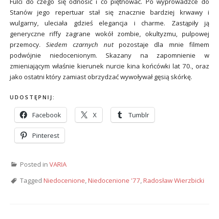
Fulci do czego się odnosić i co piętnować. Po wyprowadzce do
Stanów jego repertuar stał się znacznie bardziej krwawy i
wulgarny, uleciała gdzieś elegancja i charme. Zastąpiły ją
generyczne riffy zagrane wokół zombie, okultyzmu, pulpowej
przemocy.
Siedem czarnych nut
pozostaje dla mnie filmem
podwójnie niedocenionym. Skazany na zapomnienie w
zmieniającym właśnie kierunek nurcie kina końcówki lat 70., oraz
jako ostatni który zamiast obrzydzać wywoływał gęsią skórkę.
UDOSTĘPNIJ:
Facebook
X
Tumblr
Pinterest
Posted in
VARIA
Tagged
Niedocenione
,
Niedocenione '77
,
Radosław Wierzbicki