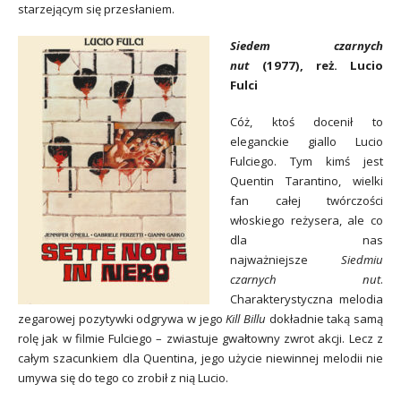
starzejącym się przesłaniem.
Siedem czarnych
nut
(1977), reż. Lucio
Fulci
Cóż, ktoś docenił to
eleganckie giallo Lucio
Fulciego. Tym kimś jest
Quentin Tarantino, wielki
fan całej twórczości
włoskiego reżysera, ale co
dla nas
najważniejsze
Siedmiu
czarnych nut
.
Charakterystyczna melodia
zegarowej pozytywki odgrywa w jego
Kill Billu
dokładnie taką samą
rolę jak w filmie Fulciego – zwiastuje gwałtowny zwrot akcji. Lecz z
całym szacunkiem dla Quentina, jego użycie niewinnej melodii nie
umywa się do tego co zrobił z nią Lucio.