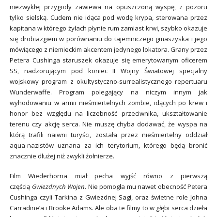
niezwykłej przygody zawiewa na opuszczoną wyspę, z pozoru
tylko sielską. Cudem nie idąca pod wodę krypa, sterowana przez
kapitana w którego żyłach płynie rum zamiast krwi, szybko okazuje
się drobiazgiem w porównaniu do tajemniczego gmaszyska i jego
mówiącego z niemieckim akcentem jedynego lokatora. Grany przez
Petera Cushinga staruszek okazuje się emerytowanym oficerem
SS, nadzorującym pod koniec II Wojny Światowej specjalny
wojskowy program z okultystyczno-surrealistycznego repertuaru
Wunderwaffe. Program polegający na niczym innym jak
wyhodowaniu w armii nieśmiertelnych zombie, idących po krew i
honor bez względu na liczebność przeciwnika, ukształtowanie
terenu czy akcję serca. Nie muszę chyba dodawać, że wyspa na
którą trafili naiwni turyści, została przez nieśmiertelny oddział
aqua-nazistów uznana za ich terytorium, którego będą bronić
znacznie dłużej niż zwykli żołnierze.
Film Wiederhorna miał pecha wyjść równo z pierwszą
częścią
Gwiezdnych Wojen
. Nie pomogła mu nawet obecność Petera
Cushinga czyli Tarkina z Gwiezdnej Sagi, oraz świetne role Johna
Carradine’a i Brooke Adams. Ale oba te filmy to w głębi serca dzieła