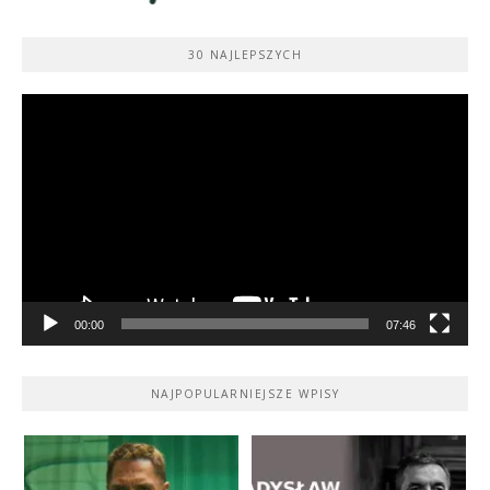
30 NAJLEPSZYCH
Odtwarzacz
video
00:00
07:46
NAJPOPULARNIEJSZE WPISY