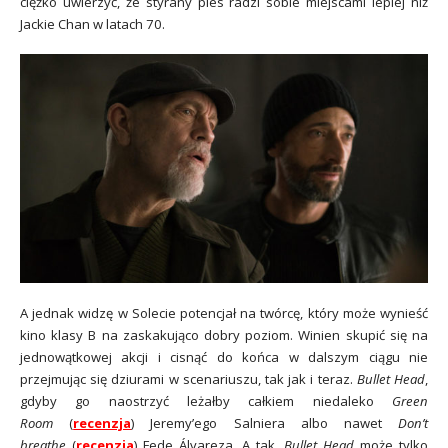
ciężko uwierzyć, że styrany pies radzi sobie miejscami lepiej niż
Jackie Chan w latach 70.
A jednak widzę w Solecie potencjał na twórcę, który może wynieść
kino klasy B na zaskakująco dobry poziom. Winien skupić się na
jednowątkowej akcji i cisnąć do końca w dalszym ciągu nie
przejmując się dziurami w scenariuszu, tak jak i teraz.
Bullet Head
,
gdyby go naostrzyć leżałby całkiem niedaleko
Green
Room
(
recenzja
) Jeremy’ego Salniera albo nawet
Don’t
breathe
(
recenzja
) Fede Álvareza. A tak,
Bullet Head
może tylko