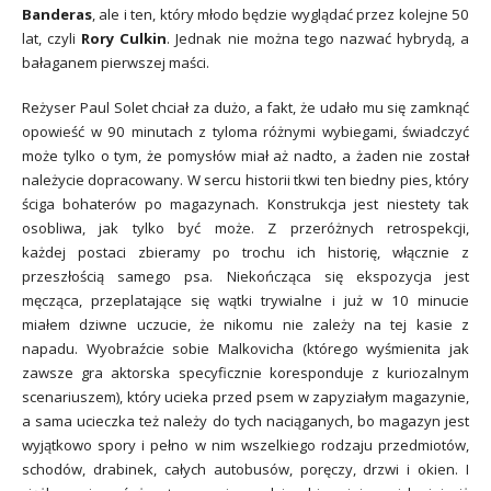
Banderas
, ale i ten, który młodo będzie wyglądać przez kolejne 50
lat, czyli
Rory Culkin
. Jednak nie można tego nazwać hybrydą, a
bałaganem pierwszej maści.
Reżyser Paul Solet chciał za dużo, a fakt, że udało mu się zamknąć
opowieść w 90 minutach z tyloma różnymi wybiegami, świadczyć
może tylko o tym, że pomysłów miał aż nadto, a żaden nie został
należycie dopracowany. W sercu historii tkwi ten biedny pies, który
ściga bohaterów po magazynach. Konstrukcja jest niestety tak
osobliwa, jak tylko być może. Z przeróżnych retrospekcji,
każdej postaci zbieramy po trochu ich historię, włącznie z
przeszłością samego psa. Niekończąca się ekspozycja jest
męcząca, przeplatające się wątki trywialne i już w 10 minucie
miałem dziwne uczucie, że nikomu nie zależy na tej kasie z
napadu. Wyobraźcie sobie Malkovicha (którego wyśmienita jak
zawsze gra aktorska specyficznie koresponduje z kuriozalnym
scenariuszem), który ucieka przed psem w zapyziałym magazynie,
a sama ucieczka też należy do tych naciąganych, bo magazyn jest
wyjątkowo spory i pełno w nim wszelkiego rodzaju przedmiotów,
schodów, drabinek, całych autobusów, poręczy, drzwi i okien. I