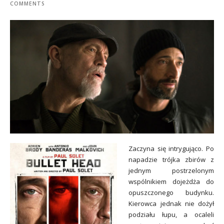
COMMENTS
Zaczyna się intrygująco. Po
napadzie trójka zbirów z
jednym postrzelonym
wspólnikiem dojeżdża do
opuszczonego budynku.
Kierowca jednak nie dożył
podziału łupu, a ocaleli