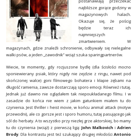
postanawiają przeczekać
najbliższe gorące godziny w
magazynowych halach.
Okazuje się, że pościg
będzie teraz ich
najmniejszych
zmartwieniem. W
magazynach, gdzie znaleźli schronienie, odbywały się nielegalne
walki psów, a jeden „zawodnik” wciąż szuka sparingpartnerów.
Wiecie, te momenty, gdy rozjuszone bydlę (dla ścisłości mocno
sponiewierany psiak, który nigdy nie zejdzie z ringu, nawet pod
skończonej walce) goni filmowego bohatera i kłapie zębami na
długość ramienia, zawsze dostarczają sporo emocji. Również i tutaj.
Jednak już dawno nie oglądałem tak niepoukładanego filmu. I w
zasadzie do końca nie wiem z jakim gatunkiem miałem tu do
czynienia. Jest thriller i heist movie, w końcu animal attack (motyw
przewodni), ale co gorsze jest i sporo humoru, tutaj pasującego jak
sól do herbaty. A to wszystko przy niezłej grze aktorskiej, bo mamy
tu do czynienia (wciąż) z pierwszą ligą:
John Malkovich
i
Adrien
Brody
. Dla kontrastu jest też szukający drugiej młodości
Antonio