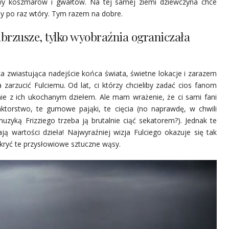
ewy koszmarów i gwałtów. Na tej samej ziemi dziewczyna chce
my po raz wtóry. Tym razem na dobre.
brzusze, tylko wyobraźnia ograniczała
a zwiastująca nadejście końca świata, świetne lokacje i zarazem
 zarzucić Fulciemu. Od lat, ci którzy chcieliby zadać cios fanom
ie z ich ukochanym dziełem. Ale mam wrażenie, że ci sami fani
ktorstwo, te gumowe pająki, te cięcia (no naprawdę, w chwili
uzyką Frizziego trzeba ją brutalnie ciąć sekatorem?). Jednak te
ją wartości dzieła! Najwyraźniej wizja Fulciego okazuje się tak
ykryć te przysłowiowe sztuczne wąsy.