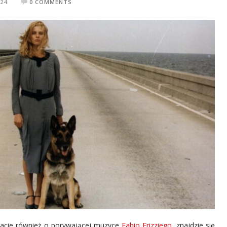
024
0 COMMENTS
tacie również o porywającej muzyce
Fabio Frizziego
, znajdzie się