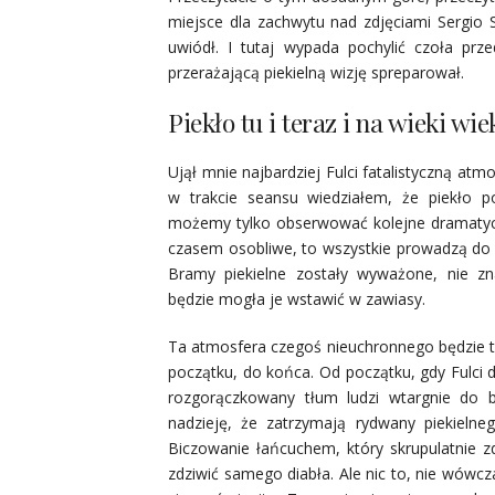
miejsce dla zachwytu nad zdjęciami Sergio 
uwiódł. I tutaj wypada pochylić czoła pr
przerażającą piekielną wizję spreparował.
Piekło tu i teraz i na wieki wie
Ujął mnie najbardziej Fulci fatalistyczną atm
w trakcie seansu wiedziałem, że piekło po
możemy tylko obserwować kolejne dramatycz
czasem osobliwe, to wszystkie prowadzą do j
Bramy piekielne zostały wyważone, nie zna
będzie mogła je wstawić w zawiasy.
Ta atmosfera czegoś nieuchronnego będzie
początku, do końca. Od początku, gdy Fulci 
rozgorączkowany tłum ludzi wtargnie do 
nadzieję, że zatrzymają rydwany piekielne
Biczowanie łańcuchem, który skrupulatnie z
zdziwić samego diabła. Ale nic to, nie wówc