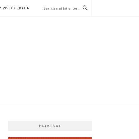
/ WSPÓŁPRACA
ĄŻKA – KINO
PATRONAT