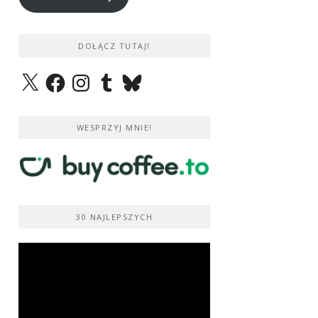
DOŁĄCZ TUTAJ!
X
Facebook
Instagram
Tumblr
Bluesky
WESPRZYJ MNIE!
30 NAJLEPSZYCH
Odtwarzacz
video