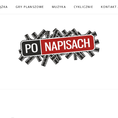
ĄŻKA
GRY PLANSZOWE
MUZYKA
CYKLICZNIE
KONTAKT 
H – KOMIKS – KSI