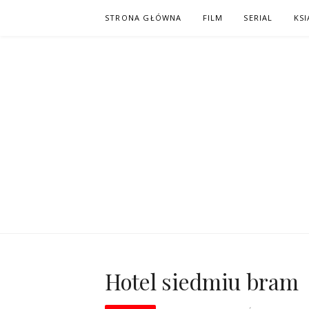
Skip
STRONA GŁÓWNA
FILM
SERIAL
KSI
to
content
PO NAPISAC
KOMIKS – KSIĄŻKA – KINO
Hotel siedmiu bram