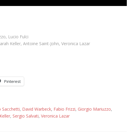
zo, Lucio Fulci
rah Keller, Antoine Saint-John, Veronica Lazar
Pinterest
 Sacchetti
,
David Warbeck
,
Fabio Frizzi
,
Giorgio Mariuzzo
,
Keller
,
Sergio Salvati
,
Veronica Lazar