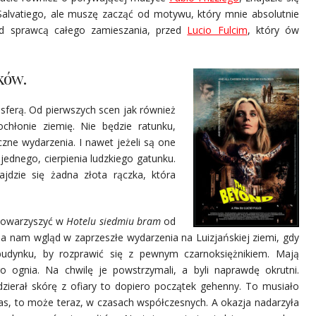
Salvatiego, ale muszę zacząć od motywu, który mnie absolutnie
zed sprawcą całego zamieszania, przed
Lucio Fulcim
, który ów
ków.
osferą. Od pierwszych scen jak również
chłonie ziemię. Nie będzie ratunku,
ne wydarzenia. I nawet jeżeli są one
ednego, cierpienia ludzkiego gatunku.
jdzie się żadna złota rączka, która
 towarzyszyć w
Hotelu siedmiu bram
od
da nam wgląd w zaprzeszłe wydarzenia na Luizjańskiej ziemi, gdy
budynku, by rozprawić się z pewnym czarnoksiężnikiem. Mają
go ognia. Na chwilę je powstrzymali, a byli naprawdę okrutni.
dzierał skórę z ofiary to dopiero początek gehenny. To musiało
zas, to może teraz, w czasach współczesnych. A okazja nadarzyła