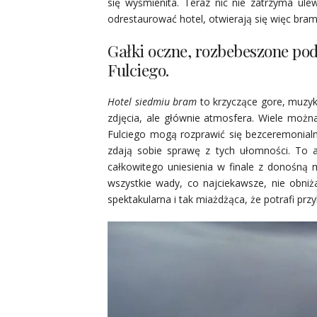
się wyśmienita. Teraz nic nie zatrzyma ul
odrestaurować hotel, otwierają się więc bra
Gałki oczne, rozbebeszone pod
Fulciego.
Hotel siedmiu bram
to krzyczące gore, muzyk
zdjęcia, ale głównie atmosfera. Wiele można
Fulciego mogą rozprawić się bezceremonialn
zdają sobie sprawę z tych ułomności. To a
całkowitego uniesienia w finale z donośną m
wszystkie wady, co najciekawsze, nie obniża
spektakularna i tak miażdżąca, że potrafi prz