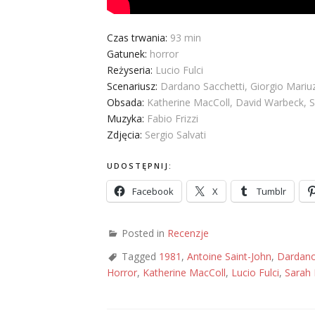
Czas trwania:
93 min
Gatunek:
horror
Reżyseria:
Lucio Fulci
Scenariusz:
Dardano Sacchetti, Giorgio Mariuz
Obsada:
Katherine MacColl, David Warbeck, Sa
Muzyka:
Fabio Frizzi
Zdjęcia:
Sergio Salvati
UDOSTĘPNIJ:
Facebook
X
Tumblr
Posted in
Recenzje
Tagged
1981
,
Antoine Saint-John
,
Dardano
Horror
,
Katherine MacColl
,
Lucio Fulci
,
Sarah 