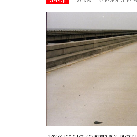
PATRYK
30 PAŹDZIERNIKA 2
RECENZJE
Przeczytacie o tym dosadnym gore, przeczy