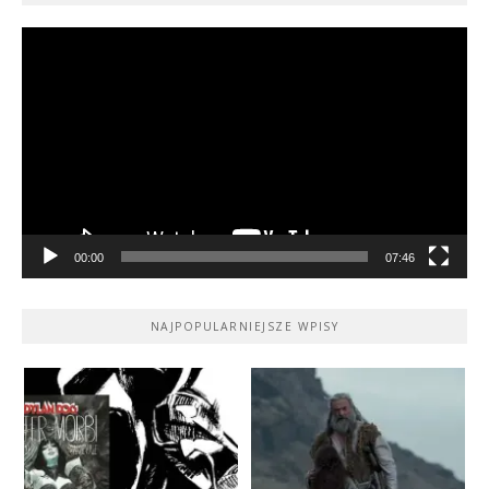
Odtwarzacz
video
00:00
07:46
NAJPOPULARNIEJSZE WPISY