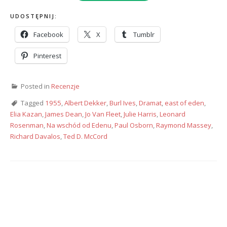
UDOSTĘPNIJ:
Facebook
X
Tumblr
Pinterest
Posted in
Recenzje
Tagged
1955
,
Albert Dekker
,
Burl Ives
,
Dramat
,
east of eden
,
Elia Kazan
,
James Dean
,
Jo Van Fleet
,
Julie Harris
,
Leonard
Rosenman
,
Na wschód od Edenu
,
Paul Osborn
,
Raymond Massey
,
Richard Davalos
,
Ted D. McCord