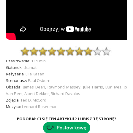
Czas trwania:
115 min
Gatunek:
dramat
Reżyseria:
Elia Kazan
Scenariusz:
Paul Osborn
Obsada:
James Dean, Raymond Massey, Julie Harris, Burl Ives, Jo
Van Fleet, Albert Dekker, Richard Davalos
Zdjęcia:
Ted D. McCord
Muzyka:
Leonard Rosenman
PODOBAŁ CI SIĘ TEN ARTYKUŁ? LUBISZ TĘ STRONĘ?