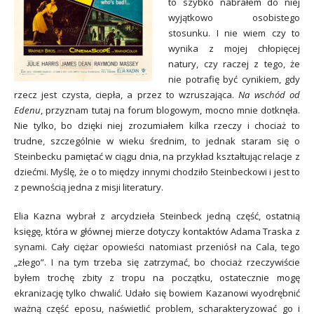
to szybko nabrałem do niej
wyjątkowo osobistego
stosunku. I nie wiem czy to
wynika z mojej chłopięcej
natury, czy raczej z tego, że
nie potrafię być cynikiem, gdy
rzecz jest czysta, ciepła, a przez to wzruszająca.
Na wschód od
Edenu
, przyznam tutaj na forum blogowym, mocno mnie dotknęła.
Nie tylko, bo dzięki niej zrozumiałem kilka rzeczy i chociaż to
trudne, szczególnie w wieku średnim, to jednak staram się o
Steinbecku pamiętać w ciągu dnia, na przykład kształtując relacje z
dziećmi. Myślę, że o to między innymi chodziło Steinbeckowi i jest to
z pewnością jedna z misji literatury.
Elia Kazna wybrał z arcydzieła Steinbeck jedną część, ostatnią
księgę, która w głównej mierze dotyczy kontaktów Adama Traska z
synami. Cały ciężar opowieści natomiast przeniósł na Cala, tego
„złego”. I na tym trzeba się zatrzymać, bo chociaż rzeczywiście
byłem trochę zbity z tropu na początku, ostatecznie mogę
ekranizację tylko chwalić. Udało się bowiem Kazanowi wyodrębnić
ważną część eposu, naświetlić problem, scharakteryzować go i