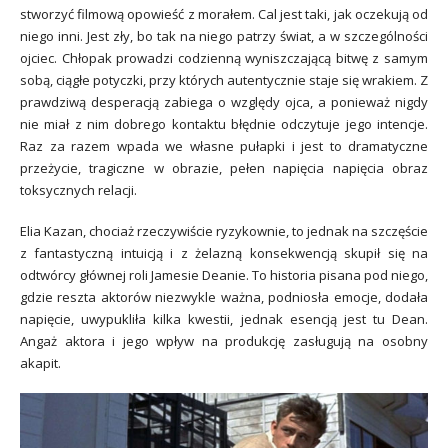
stworzyć filmową opowieść z morałem. Cal jest taki, jak oczekują od
niego inni. Jest zły, bo tak na niego patrzy świat, a w szczególności
ojciec. Chłopak prowadzi codzienną wyniszczającą bitwę z samym
sobą, ciągłe potyczki, przy których autentycznie staje się wrakiem. Z
prawdziwą desperacją zabiega o względy ojca, a ponieważ nigdy
nie miał z nim dobrego kontaktu błędnie odczytuje jego intencje.
Raz za razem wpada we własne pułapki i jest to dramatyczne
przeżycie, tragiczne w obrazie, pełen napięcia napięcia obraz
toksycznych relacji.
Elia Kazan, chociaż rzeczywiście ryzykownie, to jednak na szczęście
z fantastyczną intuicją i z żelazną konsekwencją skupił się na
odtwórcy głównej roli Jamesie Deanie. To historia pisana pod niego,
gdzie reszta aktorów niezwykle ważna, podniosła emocje, dodała
napięcie, uwypukliła kilka kwestii, jednak esencją jest tu Dean.
Angaż aktora i jego wpływ na produkcję zasługują na osobny
akapit.