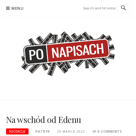
Skip
MENU
to
content
PO NAPISACH – KOMIKS –
KOMIKS – KSIĄŻKA – KINO
KSIĄŻKA – KINO
Na wschód od Edenu
RECENZJE
PATRYK
29 MARCA 2022
0 COMMENTS