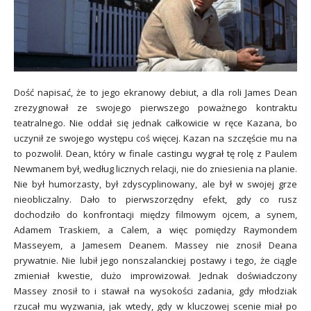
Dość napisać, że to jego ekranowy debiut, a dla roli James Dean
zrezygnował ze swojego pierwszego poważnego kontraktu
teatralnego. Nie oddał się jednak całkowicie w ręce Kazana, bo
uczynił ze swojego występu coś więcej. Kazan na szczęście mu na
to pozwolił. Dean, który w finale castingu wygrał tę rolę z Paulem
Newmanem był, według licznych relacji, nie do zniesienia na planie.
Nie był humorzasty, był zdyscyplinowany, ale był w swojej grze
nieobliczalny. Dało to pierwszorzędny efekt, gdy co rusz
dochodziło do konfrontacji między filmowym ojcem, a synem,
Adamem Traskiem, a Calem, a więc pomiędzy Raymondem
Masseyem, a Jamesem Deanem. Massey nie znosił Deana
prywatnie. Nie lubił jego nonszalanckiej postawy i tego, że ciągle
zmieniał kwestie, dużo improwizował. Jednak doświadczony
Massey znosił to i stawał na wysokości zadania, gdy młodziak
rzucał mu wyzwania, jak wtedy, gdy w kluczowej scenie miał po