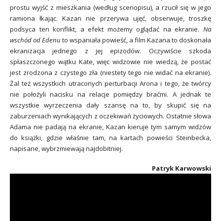
prostu wyjść z mieszkania (według scenopisu), a rzucił się w jego
ramiona łkając. Kazan nie przerywa ujęć, obserwuje, troszkę
podsyca ten konflikt, a efekt możemy oglądać na ekranie.
Na
wschód od Edenu
to wspaniała powieść, a film Kazana to doskonała
ekranizacja jednego z jej epizodów. Oczywiście szkoda
spłaszczonego wątku Kate, więc widzowie nie wiedzą, że postać
jest zrodzona z czystego zła (niestety tego nie widać na ekranie).
Żal też wszystkich utraconych perturbacji Arona i tego, że twórcy
nie położyli nacisku na relacje pomiędzy braćmi. A jednak te
wszystkie wyrzeczenia dały szansę na to, by skupić się na
zaburzeniach wynikających z oczekiwań życiowych. Ostatnie słowa
Adama nie padają na ekranie, Kazan kieruje tym samym widzów
do książki, gdzie właśnie tam, na kartach powieści Steinbecka,
napisane, wybrzmiewają najdobitniej.
Patryk Karwowski