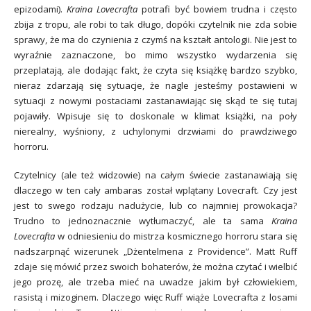
epizodami).
Kraina Lovecrafta
potrafi być bowiem trudna i często
zbija z tropu, ale robi to tak długo, dopóki czytelnik nie zda sobie
sprawy, że ma do czynienia z czymś na kształt antologii. Nie jest to
wyraźnie zaznaczone, bo mimo wszystko wydarzenia się
przeplatają, ale dodając fakt, że czyta się książkę bardzo szybko,
nieraz zdarzają się sytuacje, że nagle jesteśmy postawieni w
sytuacji z nowymi postaciami zastanawiając się skąd te się tutaj
pojawiły. Wpisuje się to doskonale w klimat książki, na poły
nierealny, wyśniony, z uchylonymi drzwiami do prawdziwego
horroru.
Czytelnicy (ale też widzowie) na całym świecie zastanawiają się
dlaczego w ten cały ambaras został wplątany Lovecraft. Czy jest
jest to swego rodzaju nadużycie, lub co najmniej prowokacja?
Trudno to jednoznacznie wytłumaczyć, ale ta sama
Kraina
Lovecrafta
w odniesieniu do mistrza kosmicznego horroru stara się
nadszarpnąć wizerunek „Dżentelmena z Providence”. Matt Ruff
zdaje się mówić przez swoich bohaterów, że można czytać i wielbić
jego prozę, ale trzeba mieć na uwadze jakim był człowiekiem,
rasistą i mizoginem. Dlaczego więc Ruff wiąże Lovecrafta z losami