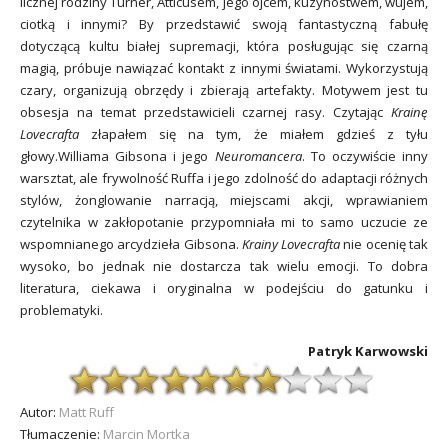
licznej rodziny Turner, Atticusem, jego ojcem, kuzynostwem, wujem,
ciotką i innymi? By przedstawić swoją fantastyczną fabułę
dotyczącą kultu białej supremacji, która posługując się czarną
magią, próbuje nawiązać kontakt z innymi światami. Wykorzystują
czary, organizują obrzędy i zbierają artefakty. Motywem jest tu
obsesja na temat przedstawicieli czarnej rasy. Czytając
Krainę
Lovecrafta
złapałem się na tym, że miałem gdzieś z tyłu
głowy.Williama Gibsona i jego
Neuromancera
. To oczywiście inny
warsztat, ale frywolność Ruffa i jego zdolność do adaptacji różnych
stylów, żonglowanie narracją, miejscami akcji, wprawianiem
czytelnika w zakłopotanie przypomniała mi to samo uczucie ze
wspomnianego arcydzieła Gibsona.
Krainy Lovecrafta
nie ocenię tak
wysoko, bo jednak nie dostarcza tak wielu emocji. To dobra
literatura, ciekawa i oryginalna w podejściu do gatunku i
problematyki.
Patryk Karwowski
Autor:
Matt Ruff
Tłumaczenie:
Marcin Mortka