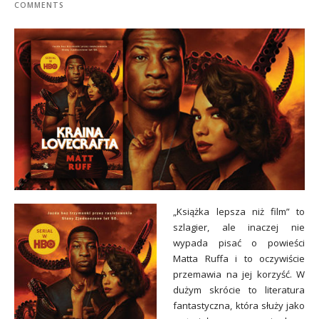
COMMENTS
„Książka lepsza niż film” to
szlagier, ale inaczej nie
wypada pisać o powieści
Matta Ruffa i to oczywiście
przemawia na jej korzyść. W
dużym skrócie to literatura
fantastyczna, która służy jako