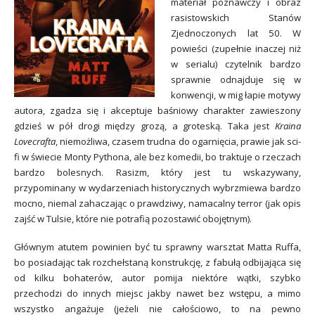
materiał poznawczy i obraz
rasistowskich Stanów
Zjednoczonych lat 50. W
powieści (zupełnie inaczej niż
w serialu) czytelnik bardzo
sprawnie odnajduje się w
konwencji, w mig łapie motywy
autora, zgadza się i akceptuje baśniowy charakter zawieszony
gdzieś w pół drogi między grozą, a groteską. Taka jest
Kraina
Lovecrafta
, niemożliwa, czasem trudna do ogarnięcia, prawie jak sci-
fi w świecie Monty Pythona, ale bez komedii, bo traktuje o rzeczach
bardzo bolesnych. Rasizm, który jest tu wskazywany,
przypominany w wydarzeniach historycznych wybrzmiewa bardzo
mocno, niemal zahaczając o prawdziwy, namacalny terror (jak opis
zajść w Tulsie, które nie potrafią pozostawić obojętnym).
Głównym atutem powinien być tu sprawny warsztat Matta Ruffa,
bo posiadając tak rozchełstaną konstrukcję, z fabułą odbijająca się
od kilku bohaterów, autor pomija niektóre wątki, szybko
przechodzi do innych miejsc jakby nawet bez wstępu, a mimo
wszystko angażuje (jeżeli nie całościowo, to na pewno