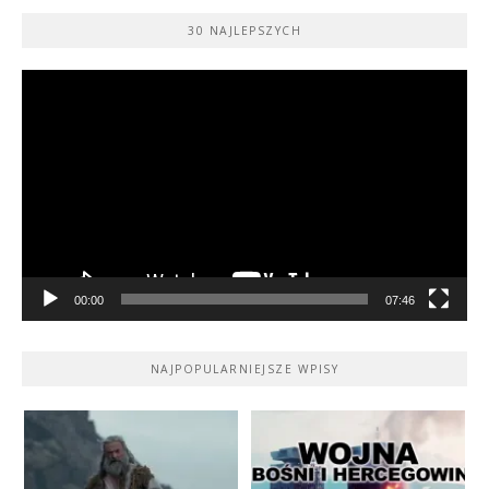
30 NAJLEPSZYCH
Odtwarzacz
video
00:00
07:46
NAJPOPULARNIEJSZE WPISY