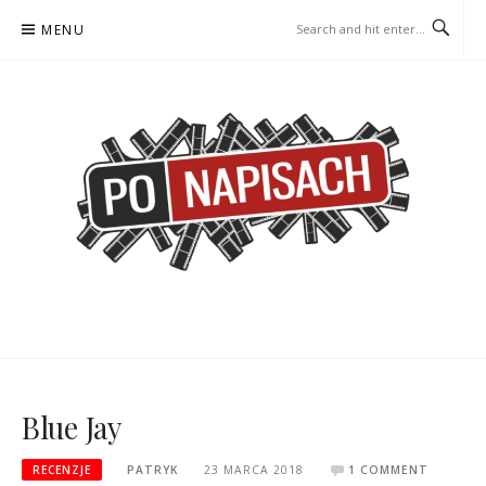
Skip
MENU
to
content
PO NAPISACH – KOMIKS –
KOMIKS – KSIĄŻKA – KINO
KSIĄŻKA – KINO
Blue Jay
RECENZJE
PATRYK
23 MARCA 2018
1 COMMENT