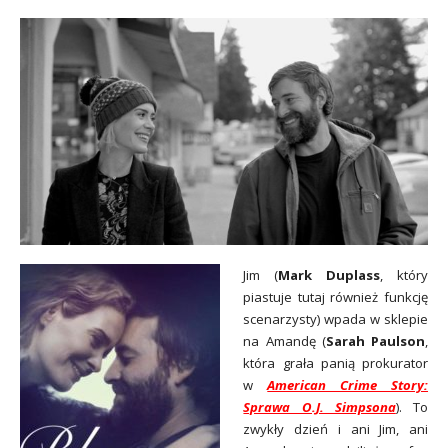
Jim (
Mark Duplass
, który
piastuje tutaj również funkcję
scenarzysty) wpada w sklepie
na Amandę (
Sarah Paulson
,
która grała panią prokurator
w
American Crime Story:
Sprawa O.J. Simpsona
). To
zwykły dzień i ani Jim, ani