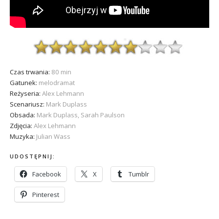
Czas trwania:
80 min
Gatunek:
melodramat
Reżyseria:
Alex Lehmann
Scenariusz:
Mark Duplass
Obsada:
Mark Duplass, Sarah Paulson
Zdjęcia:
Alex Lehmann
Muzyka:
Julian Wass
UDOSTĘPNIJ:
Facebook
X
Tumblr
Pinterest