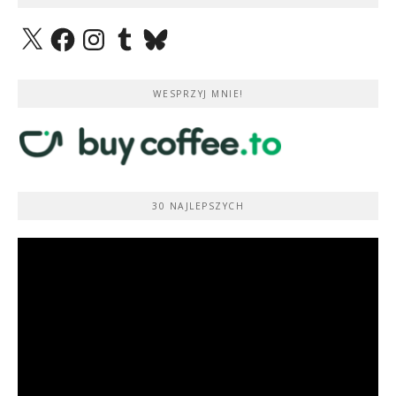
X
Facebook
Instagram
Tumblr
Bluesky
WESPRZYJ MNIE!
30 NAJLEPSZYCH
Odtwarzacz
video