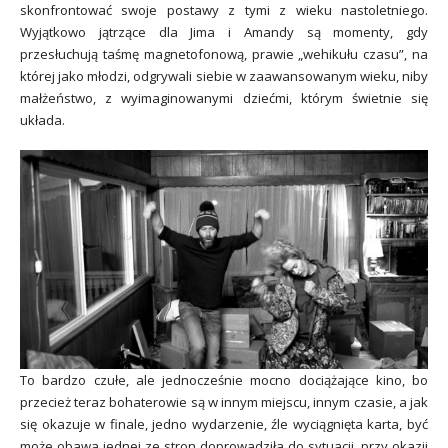
skonfrontować swoje postawy z tymi z wieku nastoletniego.
Wyjątkowo jątrzące dla Jima i Amandy są momenty, gdy
przesłuchują taśmę magnetofonową, prawie „wehikułu czasu”, na
której jako młodzi, odgrywali siebie w zaawansowanym wieku, niby
małżeństwo, z wyimaginowanymi dziećmi, którym świetnie się
układa.
To bardzo czułe, ale jednocześnie mocno dociążające kino, bo
przecież teraz bohaterowie są w innym miejscu, innym czasie, a jak
się okazuje w finale, jedno wydarzenie, źle wyciągnięta karta, być
może obawa jednej ze stron doprowadziła do sytuacji, przy okazji