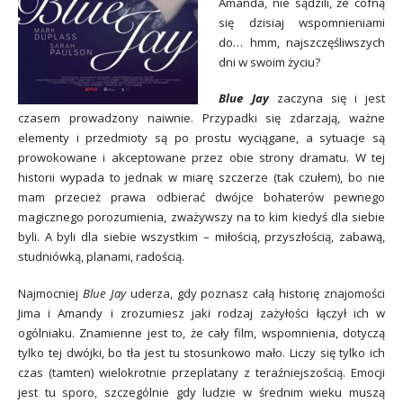
Amanda, nie sądzili, że cofną
się dzisiaj wspomnieniami
do… hmm, najszczęśliwszych
dni w swoim życiu?
Blue Jay
zaczyna się i jest
czasem prowadzony naiwnie. Przypadki się zdarzają, ważne
elementy i przedmioty są po prostu wyciągane, a sytuacje są
prowokowane i akceptowane przez obie strony dramatu. W tej
historii wypada to jednak w miarę szczerze (tak czułem), bo nie
mam przecież prawa odbierać dwójce bohaterów pewnego
magicznego porozumienia, zważywszy na to kim kiedyś dla siebie
byli. A byli dla siebie wszystkim – miłością, przyszłością, zabawą,
studniówką, planami, radością.
Najmocniej
Blue Jay
uderza, gdy poznasz całą historię znajomości
Jima i Amandy i zrozumiesz jaki rodzaj zażyłości łączył ich w
ogólniaku. Znamienne jest to, że cały film, wspomnienia, dotyczą
tylko tej dwójki, bo tła jest tu stosunkowo mało. Liczy się tylko ich
czas (tamten) wielokrotnie przeplatany z teraźniejszością. Emocji
jest tu sporo, szczególnie gdy ludzie w średnim wieku muszą