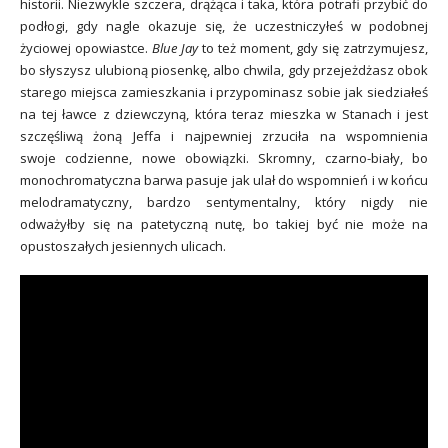
historii. Niezwykle szczera, drążąca i taka, która potrafi przybić do
podłogi, gdy nagle okazuje się, że uczestniczyłeś w podobnej
życiowej opowiastce.
Blue Jay
to też moment, gdy się zatrzymujesz,
bo słyszysz ulubioną piosenkę, albo chwila, gdy przejeżdżasz obok
starego miejsca zamieszkania i przypominasz sobie jak siedziałeś
na tej ławce z dziewczyną, która teraz mieszka w Stanach i jest
szczęśliwą żoną Jeffa i najpewniej zrzuciła na wspomnienia
swoje codzienne, nowe obowiązki. Skromny, czarno-biały, bo
monochromatyczna barwa pasuje jak ulał do wspomnień i w końcu
melodramatyczny, bardzo sentymentalny, który nigdy nie
odważyłby się na patetyczną nutę, bo takiej być nie może na
opustoszałych jesiennych ulicach.