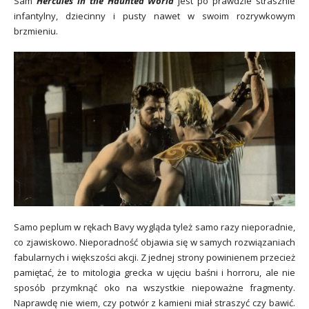
Sam
Hercules in the Haunted World
jest po prawdzie strasznie
infantylny, dziecinny i pusty nawet w swoim rozrywkowym
brzmieniu.
Samo peplum w rękach Bavy wygląda tyleż samo razy nieporadnie,
co zjawiskowo. Nieporadność objawia się w samych rozwiązaniach
fabularnych i większości akcji. Z jednej strony powinienem przecież
pamiętać, że to mitologia grecka w ujęciu baśni i horroru, ale nie
sposób przymknąć oko na wszystkie niepoważne fragmenty.
Naprawdę nie wiem, czy potwór z kamieni miał straszyć czy bawić.