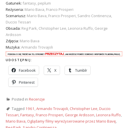
Gatunek:
fantasy, peplum
Reżyseria:
Mario Bava, Franco Prosperi
Scenariusz:
Mario Bava, Franco Prosperi, Sandro Continenza,
Duccio Tessari
Obsada:
Reg Park, Christopher Lee, Leonora Ruffo, George
Ardisson
Zdjęcia:
Mario Bava
Muzyka:
Armando Trovajoli
UDOSTĘPNIJ:
Facebook
X
Tumblr
Pinterest
Posted in
Recenzje
Tagged
1961
,
Armando Trovajoli
,
Christopher Lee
,
Duccio
Tessari
,
Fantasy
,
Franco Prosperi
,
George Ardisson
,
Leonora Ruffo
,
Mario Bava
,
Oglądamy filmy wyreżyserowane przez Mario Bavę
,
Reg Park
,
Sandro Continenza