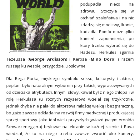
podupadła nieco na
zdrowiu. Stoczyła się w
otchłań szaleństwa i na nic
zdadzą się modlitwy, łkanie,
kadzidła. Pomóc może tylko
kamień zapomnienia, po
który trzeba wybrać się do
Hadesu. Herkules zgarnia
Tezeusza (
George Ardisson
) i Kerosa (
Mino Doro
) i razem
ruszają ku wesołej przygodzie. Dosłownie.
Dla Rega Parka, męskiego symbolu
seksu, kulturysty i aktora,
peplum było naturalnym wyborem przy takich, wypracowywanych
od dzieciaka atrybutach. Innymi słowy, kawał był z niego chłopa i w
rolę Herkulasa (u różnych reżyserów) wcielał się trzykrotnie.
Jednak
chyba nie pałał do aktorstwa miłością wielką i bezgraniczną,
bo gaże zawsze odkładał na rozwój firmy medycznej i produkującej
sprzęt sportowy. Jako idol wielu przyszłych gwiazd (w tym Arnolda
Schwarzeneggera) brylował na ekranie w każdej scenie i Bava
wiedział, że to na niego trzeba zawsze zwrócić oko kamery.