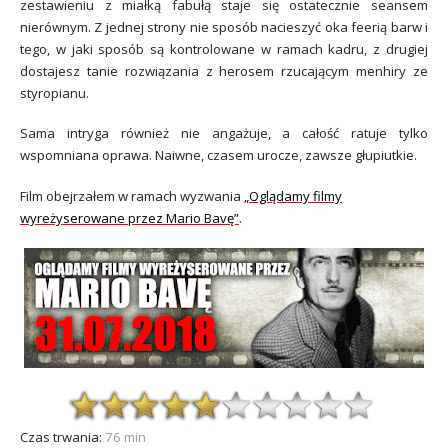
zestawieniu z miałką fabułą staje się ostatecznie seansem
nierównym. Z jednej strony nie sposób nacieszyć oka feerią barw i
tego, w jaki sposób są kontrolowane w ramach kadru, z drugiej
dostajesz tanie rozwiązania z herosem rzucającym menhiry ze
styropianu.
Sama intryga również nie angażuje, a całość ratuje tylko
wspomniana oprawa. Naiwne, czasem urocze, zawsze głupiutkie.
Film obejrzałem w ramach wyzwania
„Oglądamy filmy
wyreżyserowane przez Mario Bavę”
.
Czas trwania:
76 min