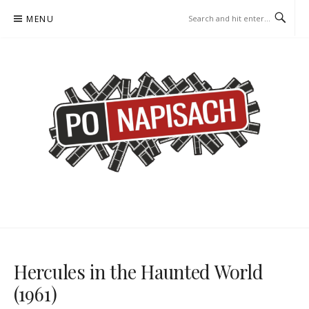
Skip
MENU
to
content
PO NAPISACH – KOMIKS –
KOMIKS – KSIĄŻKA – KINO
KSIĄŻKA – KINO
Hercules in the Haunted World
(1961)