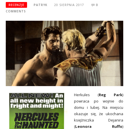
RECENZJE
PATRYK
20 SIERPNIA 2017
0
COMMENTS
Herkules (
Reg Park
)
powraca po wojnie do
domu i lubej. Na miejscu
okazuje się, że ukochana
księżniczka Dejanira
(
Leonora Ruffo
)