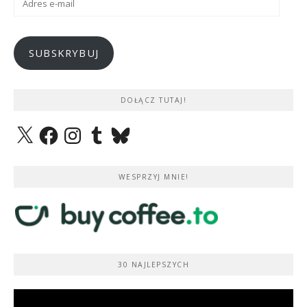
e-
mail
SUBSKRYBUJ
DOŁĄCZ TUTAJ!
X
Facebook
Instagram
Tumblr
Bluesky
WESPRZYJ MNIE!
30 NAJLEPSZYCH
Odtwarzacz