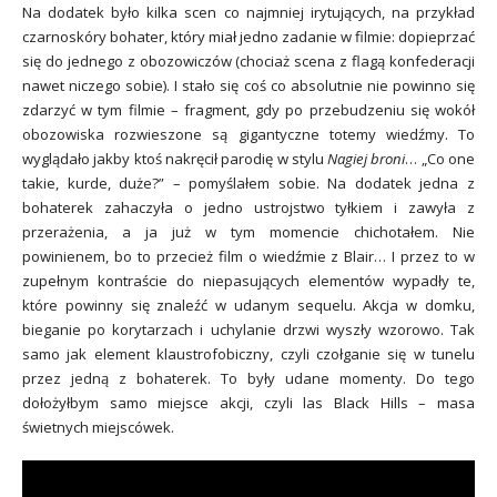
Na dodatek było kilka scen co najmniej irytujących, na przykład
czarnoskóry bohater, który miał jedno zadanie w filmie: dopieprzać
się do jednego z obozowiczów (chociaż scena z flagą konfederacji
nawet niczego sobie). I stało się coś co absolutnie nie powinno się
zdarzyć w tym filmie – fragment, gdy po przebudzeniu się wokół
obozowiska rozwieszone są gigantyczne totemy wiedźmy. To
wyglądało jakby ktoś nakręcił parodię w stylu
Nagiej broni
… „Co one
takie, kurde, duże?” – pomyślałem sobie. Na dodatek jedna z
bohaterek zahaczyła o jedno ustrojstwo tyłkiem i zawyła z
przerażenia, a ja już w tym momencie chichotałem. Nie
powinienem, bo to przecież film o wiedźmie z Blair… I przez to w
zupełnym kontraście do niepasujących elementów
wypadły
te,
które powinny się znaleźć w udanym sequelu. Akcja w domku,
bieganie po korytarzach i uchylanie drzwi wyszły wzorowo. Tak
samo jak element klaustrofobiczny, czyli czołganie się w tunelu
przez jedną z bohaterek. To były udane momenty. Do tego
dołożyłbym samo miejsce akcji, czyli las Black Hills – masa
świetnych miejscówek.