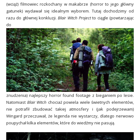
(wciąż) filmowiec rozkochany w makabrze (horror to jego główny
gatunek) wydawał się idealnym wyborem. Tutaj dochodzimy od
razu do głównej konkluzji.
Blair Witch Project
to ciągle (powtarzając
do
znudzenia) najlepszy horror found footage z bieganiem po lesie.
Natomiast
Blair Witch
chociaż powiela wiele świetnych elementów,
nie potrafił zbudować takiej atmosfery i (jak podejrzewam)
Wingard przeczuwał, że legenda nie wystarczy, dlatego nerwowo
poupychał kilka elementów, które do wiedźmy nie pasują.