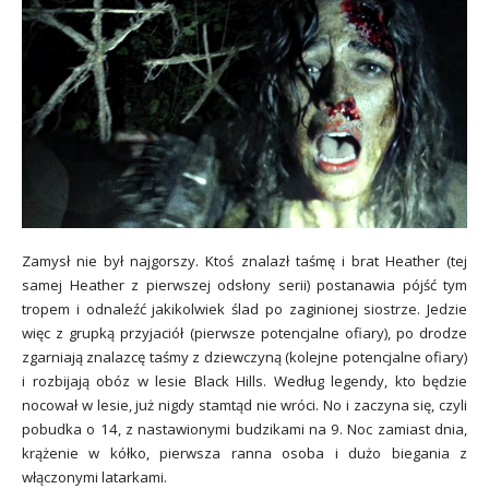
Zamysł nie był najgorszy. Ktoś znalazł taśmę i brat Heather (tej
samej Heather z pierwszej odsłony serii) postanawia pójść tym
tropem i odnaleźć jakikolwiek ślad po zaginionej siostrze. Jedzie
więc z grupką przyjaciół (pierwsze potencjalne ofiary), po drodze
zgarniają znalazcę taśmy z dziewczyną (kolejne potencjalne ofiary)
i rozbijają obóz w lesie Black Hills. Według legendy, kto będzie
nocował w lesie, już nigdy stamtąd nie wróci. No i zaczyna się, czyli
pobudka o 14, z nastawionymi budzikami na 9. Noc zamiast dnia,
krążenie w kółko, pierwsza ranna osoba i dużo biegania z
włączonymi latarkami.