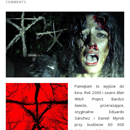
COMMENTS
Pamiętam to wyjście do
kina. Rok 2000 i seans
Blair
Witch Project
. Bardzo
świeże, przerażające,
oryginalne. Eduardo
Sánchez i Daniel Myrick
przy budżecie 60 000