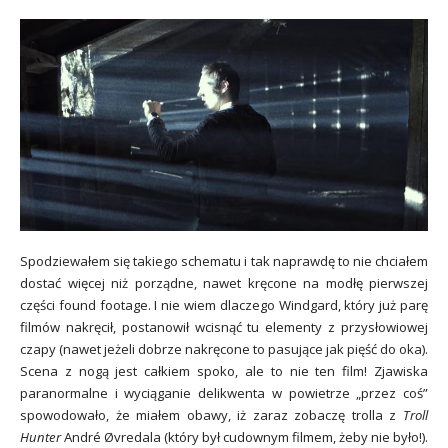
Spodziewałem się takiego schematu i tak naprawdę to nie chciałem
dostać więcej niż porządne, nawet kręcone na modłę pierwszej
części found footage. I nie wiem dlaczego Windgard, który już parę
filmów nakręcił, postanowił wcisnąć tu elementy z przysłowiowej
czapy (nawet jeżeli dobrze nakręcone to pasujące jak pięść do oka).
Scena z nogą jest całkiem spoko, ale to nie ten film! Zjawiska
paranormalne i wyciąganie delikwenta w powietrze „przez coś”
spowodowało, że miałem obawy, iż zaraz zobaczę trolla z
Troll
Hunter
André Øvredala (który był cudownym filmem, żeby nie było!).