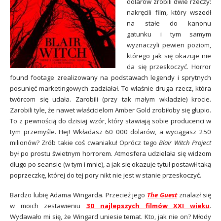
dolarów zrobili dwie rzeczy:
nakręcili film, który wszedł
na stałe do kanonu
gatunku i tym samym
wyznaczyli pewien poziom,
którego jak się okazuje nie
da się przeskoczyć. Horror
found footage zrealizowany na podstawach legendy i sprytnych
posunięć marketingowych zadziałał. To właśnie druga rzecz, która
twórcom się udała. Zarobili (przy tak małym wkładzie) krocie.
Zarobili tyle, że nawet właścicielom Amber Gold zrobiłoby się głupio.
To z pewnością do dzisiaj wzór, który stawiają sobie producenci w
tym przemyśle. Hej! Wkładasz 60 000 dolarów, a wyciągasz 250
milionów? Zrób takie coś cwaniaku! Oprócz tego
Blair Witch Project
był po prostu świetnym horrorem. Atmosfera udzielała się widzom
długo po seansie (w tym i mnie), a jak się okazuje tytuł postawił taką
poprzeczkę, której do tej pory nikt nie jest w stanie przeskoczyć.
Bardzo lubię Adama Wingarda. Przecież jego
The Guest
znalazł się
w moich zestawieniu
30 najlepszych filmów XXI wieku
.
Wydawało mi się, że Wingard uniesie temat. Kto, jak nie on? Młody