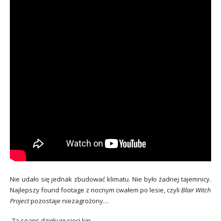
Nie udało się jednak zbudować klimatu. Nie było żadnej tajemnicy.
Najlepszy found footage z nocnym cwałem po lesie, czyli
Blair Witch
Project
pozostaje niezagrożony…
Za seans dziękuję sieci kin.