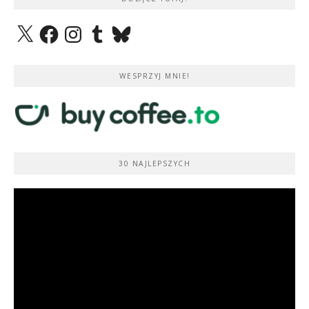
X
Facebook
Instagram
Tumblr
Bluesky
WESPRZYJ MNIE!
30 NAJLEPSZYCH
Odtwarzacz
video