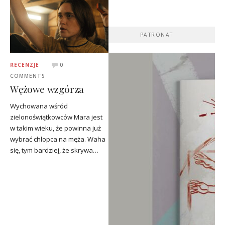
PATRONAT
RECENZJE
0
COMMENTS
Wężowe wzgórza
Wychowana wśród
zielonoświątkowców Mara jest
w takim wieku, że powinna już
wybrać chłopca na męża. Waha
się, tym bardziej, że skrywa…