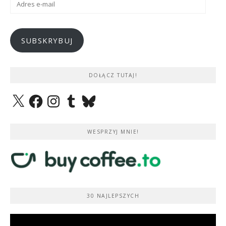
e-
mail
SUBSKRYBUJ
DOŁĄCZ TUTAJ!
X
Facebook
Instagram
Tumblr
Bluesky
WESPRZYJ MNIE!
30 NAJLEPSZYCH
Odtwarzacz