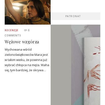
PATRONAT
RECENZJE
0
COMMENTS
Wężowe wzgórza
Wychowana wśród
zielonoświątkowców Mara jest
w takim wieku, że powinna już
wybrać chłopca na męża. Waha
się, tym bardziej, że skrywa…