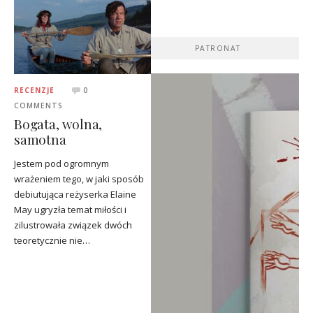
PATRONAT
RECENZJE
0
COMMENTS
Bogata, wolna,
samotna
Jestem pod ogromnym
wrażeniem tego, w jaki sposób
debiutująca reżyserka Elaine
May ugryzła temat miłości i
zilustrowała związek dwóch
teoretycznie nie…