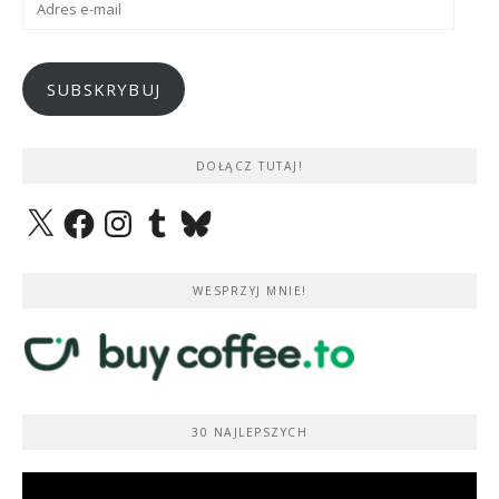
e-
mail
SUBSKRYBUJ
DOŁĄCZ TUTAJ!
X
Facebook
Instagram
Tumblr
Bluesky
WESPRZYJ MNIE!
30 NAJLEPSZYCH
Odtwarzacz