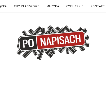
ĄŻKA
GRY PLANSZOWE
MUZYKA
CYKLICZNIE
KONTAKT 
H – KOMIKS – KSI