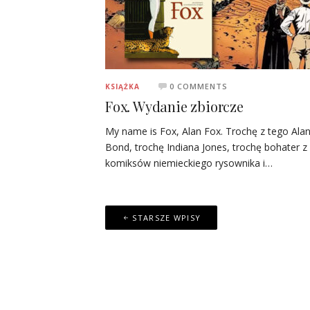
0 COMMENTS
KSIĄŻKA
Fox. Wydanie zbiorcze
My name is Fox, Alan Fox. Trochę z tego Ala
Bond, trochę Indiana Jones, trochę bohater z
komiksów niemieckiego rysownika i…
Nawigacja
STARSZE WPISY
po
wpisach