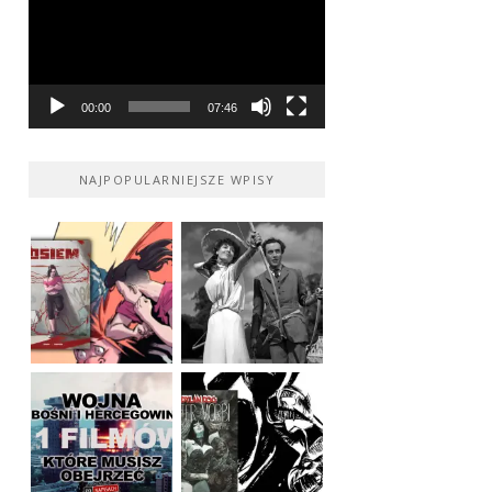
00:00
07:46
NAJPOPULARNIEJSZE WPISY