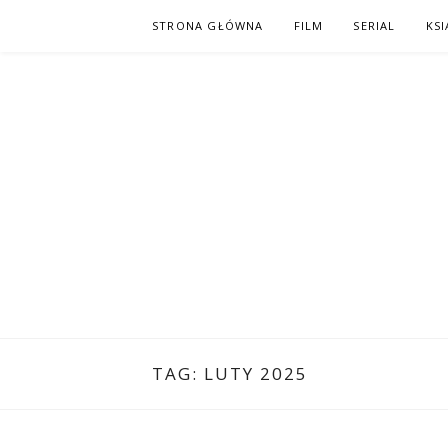
Skip
STRONA GŁÓWNA
FILM
SERIAL
KSI
to
content
PO NAPISAC
KOMIKS – KSIĄŻKA – KINO
TAG:
LUTY 2025