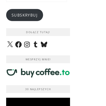
e-
mail
SUBSKRYBUJ
DOŁĄCZ TUTAJ!
X
Facebook
Instagram
Tumblr
Bluesky
WESPRZYJ MNIE!
30 NAJLEPSZYCH
Odtwarzacz
video