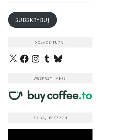
e-
mail
SUBSKRYBUJ
DOŁĄCZ TUTAJ!
X
Facebook
Instagram
Tumblr
Bluesky
WESPRZYJ MNIE!
30 NAJLEPSZYCH
Odtwarzacz
video