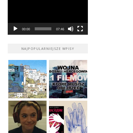
00:00
07:46
NAJPOPULARNIEJSZE WPISY