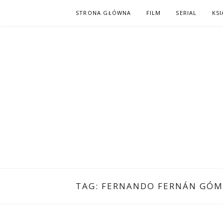
Skip
STRONA GŁÓWNA
FILM
SERIAL
KSI
to
content
PO NAPISAC
KOMIKS – KSIĄŻKA – KINO
TAG:
FERNANDO FERNÁN GÓM