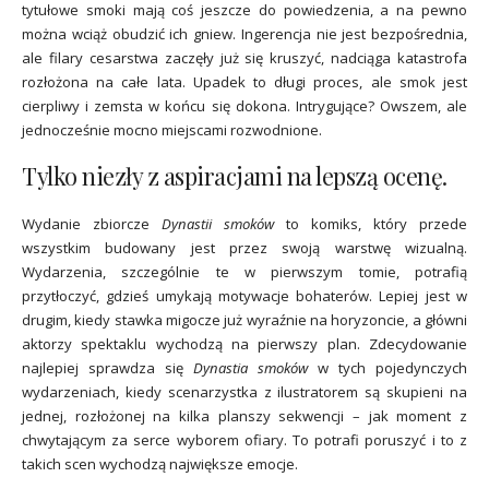
tytułowe smoki mają coś jeszcze do powiedzenia, a na pewno
można wciąż obudzić ich gniew. Ingerencja nie jest bezpośrednia,
ale filary cesarstwa zaczęły już się kruszyć, nadciąga katastrofa
rozłożona na całe lata. Upadek to długi proces, ale smok jest
cierpliwy i zemsta w końcu się dokona. Intrygujące? Owszem, ale
jednocześnie mocno miejscami rozwodnione.
Tylko niezły z aspiracjami na lepszą ocenę.
Wydanie zbiorcze
Dynastii smoków
to komiks, który przede
wszystkim budowany jest przez swoją warstwę wizualną.
Wydarzenia, szczególnie te w pierwszym tomie, potrafią
przytłoczyć, gdzieś umykają motywacje bohaterów. Lepiej jest w
drugim, kiedy stawka migocze już wyraźnie na horyzoncie, a główni
aktorzy spektaklu wychodzą na pierwszy plan. Zdecydowanie
najlepiej sprawdza się
Dynastia smoków
w tych pojedynczych
wydarzeniach, kiedy scenarzystka z ilustratorem są skupieni na
jednej, rozłożonej na kilka planszy sekwencji – jak moment z
chwytającym za serce wyborem ofiary. To potrafi poruszyć i to z
takich scen wychodzą największe emocje.