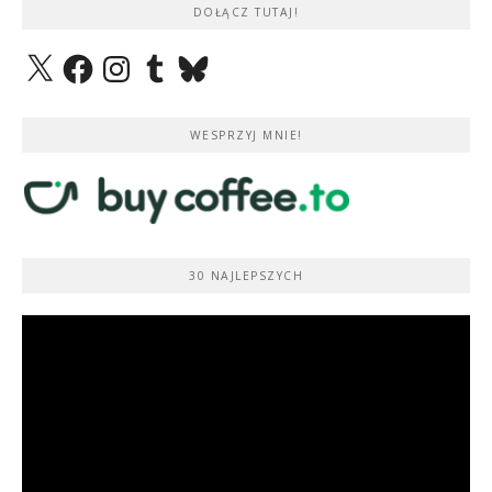
DOŁĄCZ TUTAJ!
X
Facebook
Instagram
Tumblr
Bluesky
WESPRZYJ MNIE!
30 NAJLEPSZYCH
Odtwarzacz
video