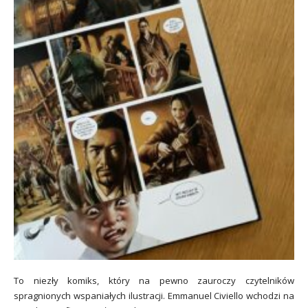
To niezły komiks, który na pewno zauroczy czytelników
spragnionych wspaniałych ilustracji. Emmanuel Civiello wchodzi na