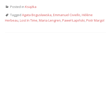
Posted in
Książka
Tagged
Agata Bogusławska
,
Emmanuel Civiello
,
Hélène
Herbeau
,
Lost In Time
,
Maria Lengren
,
Paweł Łapiński
,
Piotr Margol