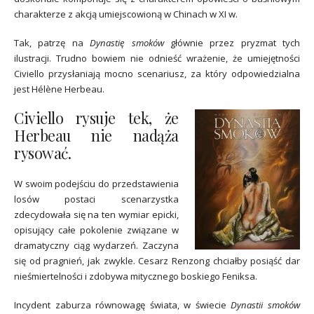
charakterze z akcją umiejscowioną w Chinach w XI w.
Tak, patrzę na
Dynastię smoków
głównie przez pryzmat tych
ilustracji. Trudno bowiem nie odnieść wrażenie, że umiejętności
Civiello przysłaniają mocno scenariusz, za który odpowiedzialna
jest Hélène Herbeau.
Civiello
rysuje tek, że
Herbeau
nie nadąża
rysować.
W swoim podejściu do przedstawienia
losów postaci scenarzystka
zdecydowała się na ten wymiar epicki,
opisujący całe pokolenie związane w
dramatyczny ciąg wydarzeń. Zaczyna
się od pragnień, jak zwykle. Cesarz Renzong chciałby posiąść dar
nieśmiertelności i zdobywa mitycznego boskiego Feniksa.
Incydent zaburza równowagę świata, w świecie
Dynastii smoków