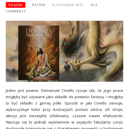
KSIĄŻKA
PATRYK
8 LISTOPADA 2025
0
COMMENTS
Jedno jest pewne. Emmanuel Civiello rysuje tak, że jego prace
mogłyby być używane jako okładki do powieści fantasy. I mogłyby
to być okładki z górnej półki. Sposób w jaki Civiello cieniuje,
wykorzystuje kolor przy ilustracjach postaci (skóra, ich stroje,
włosy) jest niezwykle efektowny, czasem nawet efekciarski.
Wpisuje się to jednak wyśmienicie w azjatycki fabularny sznyt,
doskonale komponuje się z charakterem opowieści o baśniowym