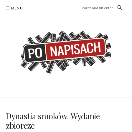
Skip
MENU
to
content
PO NAPISACH – KOMIKS –
KOMIKS – KSIĄŻKA – KINO
KSIĄŻKA – KINO
Dynastia smoków. Wydanie
zbiorcze