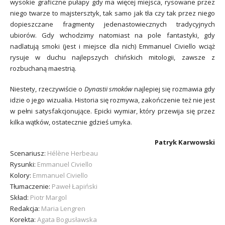
wysokie graficzne pułapy gdy ma więcej miejsca, rysowane przez
niego twarze to majstersztyk, tak samo jak tła czy tak przez niego
dopieszczane fragmenty jedenastowiecznych tradycyjnych
ubiorów. Gdy wchodzimy natomiast na pole fantastyki, gdy
nadlatują smoki (jest i miejsce dla nich) Emmanuel Civiello wciąż
rysuje w duchu najlepszych chińskich mitologii, zawsze z
rozbuchaną maestrią.
Niestety, rzeczywiście o
D
ynastii smoków
najlepiej się rozmawia gdy
idzie o jego wizualia. Historia się rozmywa, zakończenie też nie jest
w pełni satysfakcjonujące. Epicki wymiar, który przewija się przez
kilka wątków, ostatecznie gdzieś umyka.
Patryk Karwowski
Scenariusz:
Hélène Herbeau
Rysunki:
Emmanuel Civiello
Kolory:
Emmanuel Civiello
Tłumaczenie:
Paweł Łapiński
Skład:
Piotr Margol
Redakcja:
Maria Lengren
Korekta:
Agata Bogusławska