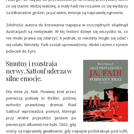
co się stanie. Widzę walizkę, a mały Fadi nie rozumie co się wydarzy
za kilkanaście godzin. Ja już wiem, emocje są naprawdę ogromne.
Zdolności autora do kreowania napięcia w oszczędnych skądinąd
ilustracjach są niebywałe. W tej historii dzieje się wszystko to, co
nie miało prawa się zdarzyć. A jednak, to niestety mogło się udać i
się udało. Niestety. Fadi został uprowadzony. Abdel razem z synem
polecieli do Syrii.
Smutny i rozstraja
nerwy. Sattouf uderza w
silne emocje.
Dla mnie
Ja, Fadi. Porwany brat
przez
pierwszą połowę to thriller, później
wchodzi prawdziwy dramat. Riad
Sattouf wprowadza pomysł, którego
przy
Arabie przyszłości
(jestem po
pierwszym albumie) nie było. Otóż, gdy
sceny są naprawdę gwałtowne, gdy napięcie podskakuje pod sufit,