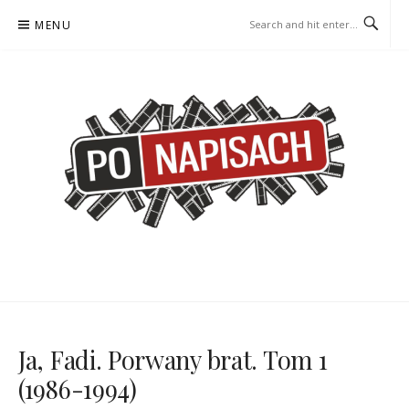
Skip
MENU
to
content
PO NAPISACH – KOMIKS –
KOMIKS – KSIĄŻKA – KINO
KSIĄŻKA – KINO
Ja, Fadi. Porwany brat. Tom 1
(1986-1994)