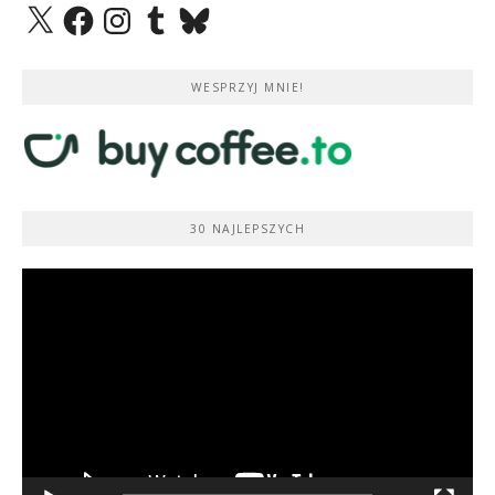
X
Facebook
Instagram
Tumblr
Bluesky
WESPRZYJ MNIE!
30 NAJLEPSZYCH
Odtwarzacz
video