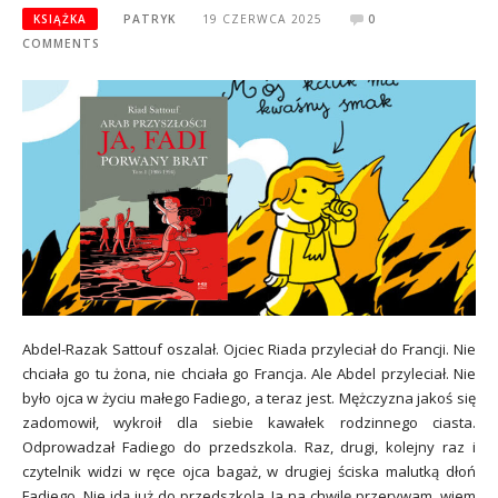
KSIĄŻKA
PATRYK
19 CZERWCA 2025
0
COMMENTS
Abdel-Razak Sattouf oszalał. Ojciec Riada przyleciał do Francji. Nie
chciała go tu żona, nie chciała go Francja. Ale Abdel przyleciał. Nie
było ojca w życiu małego Fadiego, a teraz jest. Mężczyzna jakoś się
zadomowił, wykroił dla siebie kawałek rodzinnego ciasta.
Odprowadzał Fadiego do przedszkola. Raz, drugi, kolejny raz i
czytelnik widzi w ręce ojca bagaż, w drugiej ściska malutką dłoń
Fadiego. Nie idą już do przedszkola. Ja na chwilę przerywam, wiem