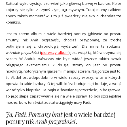
Sattouf wykorzystuje czerwień jako główną barwę w kadrze. Kolor
kojarzy się tylko z czymś złym, agresywnym. Tutaj mamy całkiem
sporo takich momentów. I to już świadczy niejako o charakterze
komiksu.
Jest to zatem album o wiele bardziej ponury (głównie po prostu
smutny) niż
Arab przyszłości
, chociaż przypomnę, że trochę
potknąłem się z chronologią wydarzeń. Dla mnie ta rodzina,
w
Arabie przyszłości
(
pierwszy album
) jest wciąż tą, która trzyma się
razem. W Abdulu wówczas nie było widać jeszcze takich oznak
religijnego ekstremizmu. Z drugiej strony on jest po prostu
hipokrytą, notorycznym łgarzem i manipulatorem. Najgorsze jest to,
że Abdel prawdopodobnie w wiele rzeczy wierzy, w te o których
opowiada takie bzdury. O tej willi, która buduje się i buduje, a wciąż
widać tylko klepisko. Te bajki o świetlanej przyszłości, o bogactwie.
To jego ślepe zapatrywanie się na wiele spraw. To boli szczególnie
mocno, bo w ten świat został wciągnięty mały Fadi.
Ja, Fadi. Porwany brat
jest o wiele bardziej
ponury niż
Arab przyszłości
.