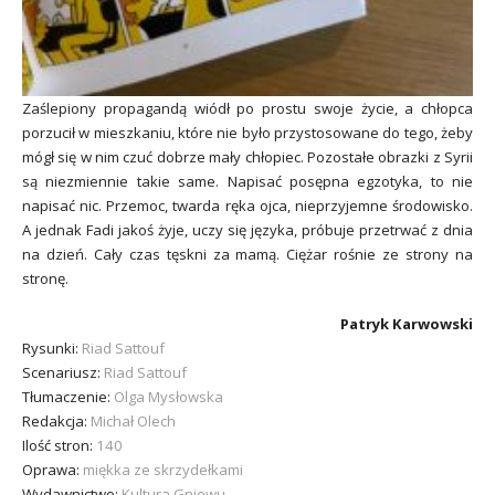
Zaślepiony propagandą wiódł po prostu swoje życie, a chłopca
porzucił w mieszkaniu, które nie było przystosowane do tego, żeby
mógł się w nim czuć dobrze mały chłopiec. Pozostałe obrazki z Syrii
są niezmiennie takie same. Napisać posępna egzotyka, to nie
napisać nic. Przemoc, twarda ręka ojca, nieprzyjemne środowisko.
A jednak Fadi jakoś żyje, uczy się języka, próbuje przetrwać z dnia
na dzień. Cały czas tęskni za mamą. Ciężar rośnie ze strony na
stronę.
Patryk Karwowski
Rysunki:
Riad Sattouf
Scenariusz:
Riad Sattouf
Tłumaczenie:
Olga Mysłowska
Redakcja:
Michał Olech
Ilość stron:
140
Oprawa:
miękka ze skrzydełkami
Wydawnictwo:
Kultura Gniewu