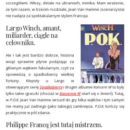
szczegółami. Włosy, detale na ubraniach, mimika. Mam wrażenie,
że tym razem, w trzecim rozdziale, Jean Van Hamme (scenarzysta)
nie nadąża za spektakularnym stylem Francqa.
Largo Winch, amant,
miliarder, ciągle na
celowniku.
Ale i tak jest bardzo dobrze, historia
wciąż sprawnie płynie podążając za
głównym wątkiem fabularnym, czyli za
opowieścią o spadkobiercy wielkiej
fortuny. Kłopoty u Largo w
otwierającym serię
Spadkobiercy
i drugim albumie
Koncern W
to były
tylko takie igraszki (chociaż w
Koncernie W
otarł się o śmierć). Tutaj,
w
P.O.K.
Jean Van Hamme wrzucił do gry kilka wątków i tym samym
nie mamy już żadnego (jako takiego) zamknięcia.
P.O.K.
kończy się
praktycznie w pół zdania.
Philippe Francq jest tutaj mistrzem.