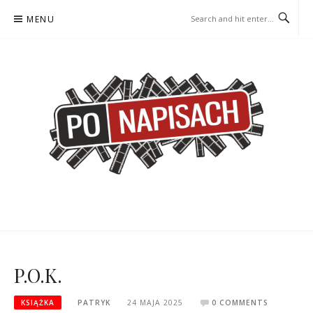
Skip
MENU
to
content
PO NAPISACH – KOMIKS –
KOMIKS – KSIĄŻKA – KINO
KSIĄŻKA – KINO
P.O.K.
KSIĄŻKA
PATRYK
24 MAJA 2025
0 COMMENTS