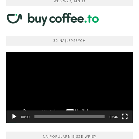
WESPRZYJ MNIE!
30 NAJLEPSZYCH
Odtwarzacz
video
00:00
07:46
NAJPOPULARNIEJSZE WPISY