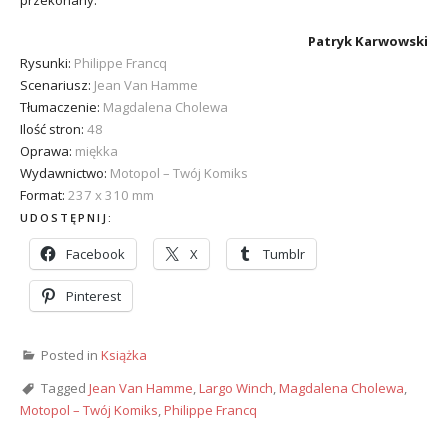
przekonany.
Patryk Karwowski
Rysunki:
Philippe Francq
Scenariusz:
Jean Van Hamme
Tłumaczenie:
Magdalena Cholewa
Ilość stron:
48
Oprawa:
miękka
Wydawnictwo:
Motopol – Twój Komiks
Format:
237 x 310 mm
UDOSTĘPNIJ:
Facebook
X
Tumblr
Pinterest
Posted in
Książka
Tagged
Jean Van Hamme
,
Largo Winch
,
Magdalena Cholewa
,
Motopol – Twój Komiks
,
Philippe Francq