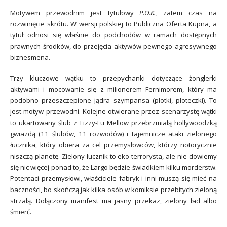
Motywem przewodnim jest tytułowy
P.O.K.,
zatem czas na
rozwinięcie skrótu. W wersji polskiej to Publiczna Oferta Kupna, a
tytuł odnosi się właśnie do podchodów w ramach dostępnych
prawnych środków, do przejęcia aktywów pewnego agresywnego
biznesmena.
Trzy kluczowe wątku to przepychanki dotyczące żonglerki
aktywami i mocowanie się z milionerem Fernimorem, który ma
podobno przeszczepione jądra szympansa (plotki, ploteczki). To
jest motyw przewodni. Kolejne otwierane przez scenarzystę wątki
to ukartowany ślub z Lizzy-Lu Mellow przebrzmiałą hollywoodzką
gwiazdą (11 ślubów, 11 rozwodów) i tajemnicze ataki zielonego
łucznika, który obiera za cel przemysłowców, którzy notorycznie
niszczą planetę. Zielony łucznik to eko-terrorysta, ale nie dowiemy
się nic więcej ponad to, że Largo będzie świadkiem kilku morderstw.
Potentaci przemysłowi, właściciele fabryk i inni muszą się mieć na
baczności, bo skończą jak kilka osób w komiksie przebitych zieloną
strzałą. Dołączony manifest ma jasny przekaz, zielony ład albo
śmierć.