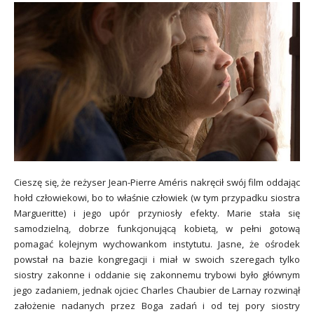
Cieszę się, że reżyser Jean-Pierre Améris nakręcił swój film oddając
hołd człowiekowi, bo to właśnie człowiek (w tym przypadku siostra
Margueritte) i jego upór przyniosły efekty. Marie stała się
samodzielną, dobrze funkcjonującą kobietą, w pełni gotową
pomagać kolejnym wychowankom instytutu. Jasne, że ośrodek
powstał na bazie kongregacji i miał w swoich szeregach tylko
siostry zakonne i oddanie się zakonnemu trybowi było głównym
jego zadaniem, jednak ojciec Charles C
haubier de Larnay
rozwinął
założenie nadanych przez Boga zadań i od tej pory siostry