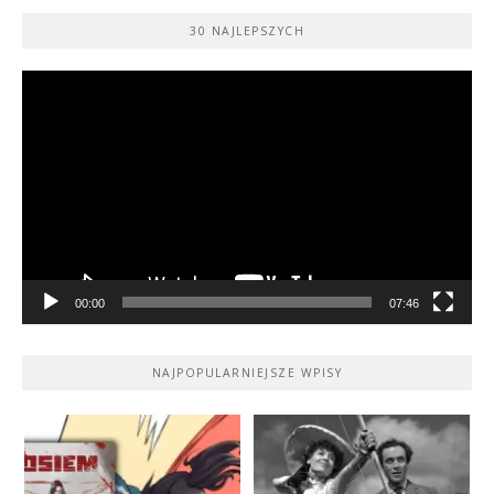
30 NAJLEPSZYCH
Odtwarzacz
video
00:00
07:46
NAJPOPULARNIEJSZE WPISY