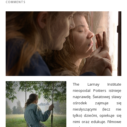
COMMENTS
The Larnay
Institute
nieopodal Poitiers istnieje
naprawdę. Światowej sławy
ośrodek zajmuje się
niesłyszącymi (lecz nie
tylko) dziećmi, opiekuje się
nimi oraz edukuje. Filmowe