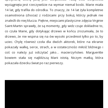
wyciągnięta jest rzeczywiście na wymiar niemal boski. Marie miała
14 lat, gdy trafiła do ośrodka. To znaczy, że 14 lat żyła kompletnie
osamotniona (chociaż z rodzicami przy boku), którzy jednak nie
znaleźli do niej klucza. Piękne, miejscami plastyczne zdjęcia Virginie
Saint-Martin sprawiły, że są momenty, gdy widz czuje dokładnie to,
co czuła Marie, gdy dotykając drzewo w końcu zrozumiała, że to
drzewo, że nie wspina się na ów wysoki przedmiot tylko po to, by
uciec. Chylę również czoła dla dwóch aktorek, które na ekranie
pokazały walkę, serce, strach, a w ostateczności miłość bliźniego i
coś co należy już odczytać jako… macierzyństwo. Margueritte
bowiem stała się najbliższą Marii istotą. Niczym matką, która
pokazała dziecku świat po raz pierwszy.