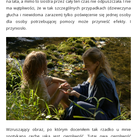
na lata, a mimo to siostra przez cały ten czas nie odpuszczała. I nie
ma wątpliwości, że w tak szczególnych przypadkach (dziewczyna
głucha i niewidoma zarazem) tylko poświęcenie się jednej osoby
dla osoby potrzebującej pomocy może przynieść efekty. I
przyniosło.
Wzruszający obraz, po którym doceniłem tak rzadko u mnie
spotykaną cechę jaką jest cierpliwość. Tutaj owa cierpliwość