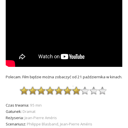
Polecam. Film będzie można zobaczyć od 21 października w kinach.
Czas trwania:
95 min
Gatunek:
Dramat
Reżyseria:
Jean-Pierre Améris
Scenariusz:
Philippe Blasband, Jean-Pierre Améris