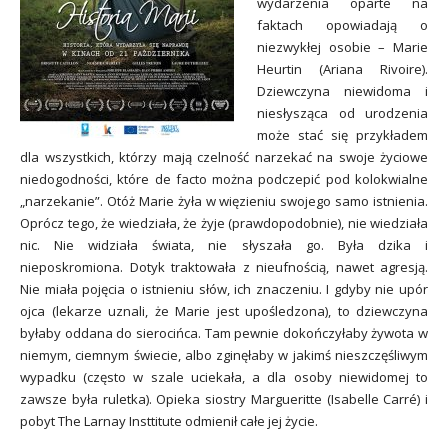
wydarzenia oparte na
faktach opowiadają o
niezwykłej osobie – Marie
Heurtin (Ariana Rivoire).
Dziewczyna niewidoma i
niesłysząca od urodzenia
może stać się przykładem
dla wszystkich, którzy mają czelność narzekać na swoje życiowe
niedogodności, które de facto można podczepić pod kolokwialne
„narzekanie”. Otóż Marie żyła w więzieniu swojego samo istnienia.
Oprócz tego, że wiedziała, że żyje (prawdopodobnie), nie wiedziała
nic. Nie widziała świata, nie słyszała go. Była dzika i
nieposkromiona. Dotyk traktowała z nieufnością, nawet agresją.
Nie miała pojęcia o istnieniu słów, ich znaczeniu. I gdyby nie upór
ojca (lekarze uznali, że Marie jest upośledzona), to dziewczyna
byłaby oddana do sierocińca. Tam pewnie dokończyłaby żywota w
niemym, ciemnym świecie, albo zginęłaby w jakimś nieszczęśliwym
wypadku (często w szale uciekała, a dla osoby niewidomej to
zawsze była ruletka). Opieka siostry Margueritte (Isabelle Carré) i
pobyt The Larnay
Insttitute
odmienił całe jej życie.